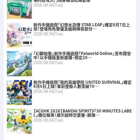
2026.08.04(Tue)
新作手機遊戲「幻想水滸傳 STAR LEAP」確定8月7日上
架！登場角色聲優及繪師陣容部分…
2026.08.04(Tue)
「幻獸帕魯」新作手機遊戲「Palworld Online」宣布開發
中！以手機版重新建構，預定20…
2026.08.04(Tue)
新作手機遊戲「我的英雄學院 UNITED SURVIVAL」確定
8月6日上線！事前登錄人數突破70…
2026.08.04(Tue)
【ACGHK 2026】BANDAI SPIRITS「30 MINUTES LABE
L」攤位報導！展示超時空要塞、鋼彈…
2026.08.04(Tue)