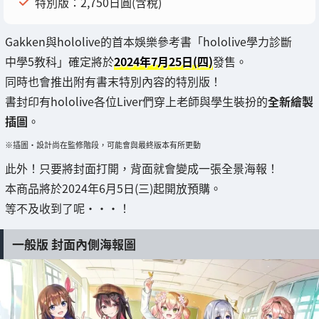
特別版：2,750日圓(含稅)
Gakken與hololive的首本娛樂參考書「hololive學力診斷
中學5教科」確定將於
2024年7月25日(四)
發售。
同時也會推出附有書末特別內容的特別版！
書封印有hololive各位Liver們穿上老師與學生裝扮的
全新繪製
插圖
。
※插圖・設計尚在監修階段，可能會與最終版本有所更動
此外！只要將封面打開，背面就會變成一張全景海報！
本商品將於2024年6月5日(三)起開放預購。
等不及收到了呢・・・！
一般版 封面內側海報圖