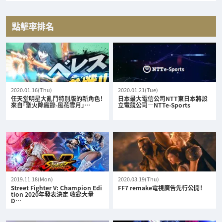
點擊率排名
2020.01.16(Thu)
2020.01.21(Tue)
任天堂明星大亂鬥特別版的新角色！
日本最大電信公司NTT東日本將設
來自「聖火降魔錄-風花雪月」…
立電競公司—NTTe-Sports
2019.11.18(Mon)
2020.03.19(Thu)
Street Fighter V: Champion Edi
FF7 remake電視廣告先行公開！
tion 2020年發表決定 收錄大量
D…