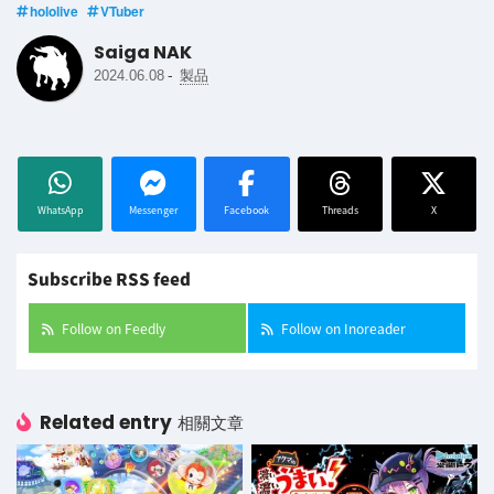
hololive
VTuber
Saiga NAK
-
2024.06.08
製品
WhatsApp
Messenger
Facebook
Threads
X
Subscribe RSS feed
Follow on Feedly
Follow on Inoreader
Related entry
相關文章