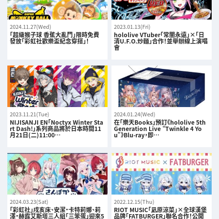
2024.11.27(Wed)
2023.01.13(Fri)
「超級猴子球 香蕉大亂鬥」限時免費
hololive VTuber「常闇永遠」×「日
發放「彩虹社歡樂盃紀念穿搭」！
清U.F.O.炒麵」合作！並舉辦線上演唱
會
2023.11.21(Tue)
2024.01.24(Wed)
NIJISANJI EN「Noctyx Winter Sta
在「樂天Books」預訂《hololive 5th
rt Dash!」系列商品將於日本時間11
Generation Live “Twinkle 4 Yo
月21日(二)11:00…
u”》Blu-ray，即…
2024.03.23(Sat)
2022.12.15(Thu)
「彩虹社」戌亥床、安潔・卡特莉娜、莉
RIOT MUSIC「凪原涼菜」×全球漢堡
澤・赫露艾斯塔三人組「三笨蛋」迎來5
品牌「FATBURGER」聯名合作！公開