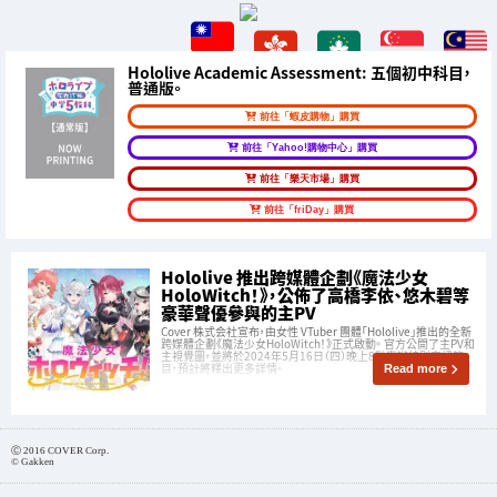
Hololive Academic Assessment: 五個初中科目，
普通版。
前往「蝦皮購物」購買
前往「Yahoo!購物中心」購買
前往「樂天市場」購買
前往「friDay」購買
Hololive 推出跨媒體企劃《魔法少女
HoloWitch！》，公佈了高橋李依、悠木碧等
豪華聲優參與的主PV
Cover 株式会社宣布，由女性 VTuber 團體「Hololive」推出的全新
跨媒體企劃《魔法少女HoloWitch！》正式啟動。 官方公開了主PV和
主視覺圖，並將於2024年5月16日（四）晚上8點舉辦特別直播節
目，預計將釋出更多詳情。
Read more
Ⓒ 2016 COVER Corp.
© Gakken