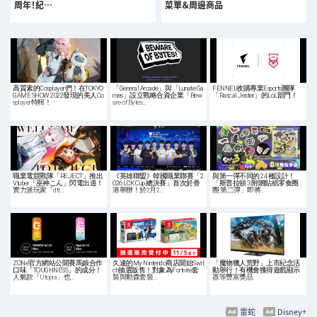
周年！紀…
菜單＆周邊商品
高質素的Cosplayer們！在TOKYO
「General Arcade」與「Lunate Ga
FENNEL收購專業Esports團隊
GAME SHOW 2022發現的美人Co
mes」設立戰略合資企業「Bew
「Rascal Jester」的LoL部門！
splayer特輯！
are of Bytes…
職業電競戰隊「REJECT」推出
《英雄聯盟》韓國職業聯賽「2
與第一彈不同的 24 種設計！
Vtuber「巫神こん」閃電出道！
026 LCK Cup 總決賽」首次於香
「斯普拉頓 3 附贈貼紙零食圈
實力派玩家「dtt…
港舉辦！於2月2…
圈 第二彈」即將…
ZONe官方網站公開賽馬娘合作
久違的My Nintendo商店開始Swit
「魔物獵人荒野」上市紀念活
口味「TOUGHNESS」的成分！
ch抽選販售！對象為Fortnite套
動舉行！有機會獲得遊戲顯示
人氣款「Utopia」也…
裝與動森套裝…
器等豐富獎品
雷蛇
Disney+