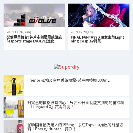
2019.11.24(Sun)
2019.12.20(Fri)
配備專業舞台！神戶市灘區電競設施
FINAL FANTASY XIII女主角Light
「esports stage EVOLVE(進化…
ning Cosplay特集
Frienbr 衣物及家居香薰噴霧-瀨戶內檸檬 300mL
對實惠的價格很有信心！只要90日圓就能買到的能量飲料
「Lifeguard X」試喝評測！
咖啡因含量為驚人的195mg！永旺Topvalu推出的能量飲
料「Energy Hunter」評測！