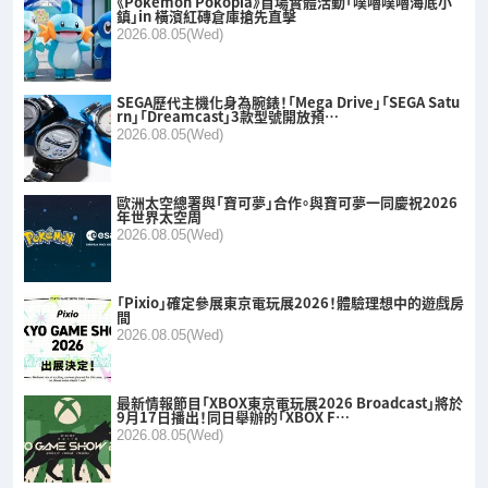
《Pokémon Pokopia》首場實體活動「噗嚕噗嚕海底小
鎮」in 橫濱紅磚倉庫搶先直擊
2026.08.05(Wed)
SEGA歷代主機化身為腕錶！「Mega Drive」「SEGA Satu
rn」「Dreamcast」3款型號開放預…
2026.08.05(Wed)
歐洲太空總署與「寶可夢」合作。與寶可夢一同慶祝2026
年世界太空周
2026.08.05(Wed)
「Pixio」確定參展東京電玩展2026！體驗理想中的遊戲房
間
2026.08.05(Wed)
最新情報節目「XBOX東京電玩展2026 Broadcast」將於
9月17日播出！同日舉辦的「XBOX F…
2026.08.05(Wed)