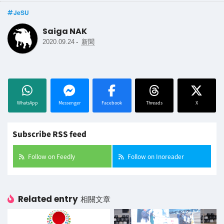
JeSU
Saiga NAK
-
2020.09.24
新聞
WhatsApp
Messenger
Facebook
Threads
X
Subscribe RSS feed
Follow on Feedly
Follow on Inoreader
Related entry
相關文章