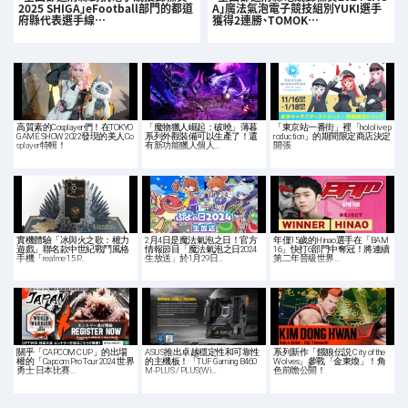
2025 SHIGA」eFootball部門的都道
A」魔法氣泡電子競技組別YUKI選手
府縣代表選手線…
獲得2連勝、TOMOK…
高質素的Cosplayer們！在TOKYO
「魔物獵人崛起：破曉」薄暮
「東京站一番街」裡「hololive p
GAME SHOW 2022發現的美人Co
系列外觀裝備可以生產了！還
roduction」的期間限定商店決定
splayer特輯！
有新功能獵人個人…
開張
實機體驗「冰與火之歌：權力
2月4日是魔法氣泡之日！官方
年僅15歲的Hinao選手在「BAM
遊戲」聯名款中世紀戰鬥風格
情報節目「魔法氣泡之日2024
16」快打6部門中奪冠！將連續
手機「realme 15 P…
生放送」於1月29日…
第二年晉級世界…
關乎「CAPCOM CUP」的出場
ASUS推出卓越穩定性和可靠性
系列新作「餓狼伝説 City of the
權的「Capcom Pro Tour 2024 世界
的主機板！「TUF Gaming B460
Wolves」參戰「金東煥」！角
勇士 日本比賽…
M-PLUS / PLUS(Wi…
色前瞻公開！