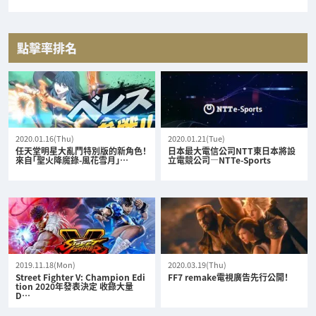
點擊率排名
2020.01.16(Thu)
2020.01.21(Tue)
任天堂明星大亂鬥特別版的新角色！
日本最大電信公司NTT東日本將設
來自「聖火降魔錄-風花雪月」…
立電競公司—NTTe-Sports
2019.11.18(Mon)
2020.03.19(Thu)
Street Fighter V: Champion Edi
FF7 remake電視廣告先行公開！
tion 2020年發表決定 收錄大量
D…