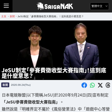
繁體中文
主頁
新聞
JeSU制定「參賽費徵收型大賽指南」！這到底是什麼意思？
>
>
JeSU制定「參賽費徵收型大賽指南」！這到底
是什麼意思？
新聞
2020.09.24(Thu)
日本電競聯盟(以下簡稱JeSU)於2020年9月24日(四)宣布制定
「JeSU參賽費徵收型大賽指南」
。
雖然說是『明確界定不屬於《風俗營業法》中「遊戲中心等營