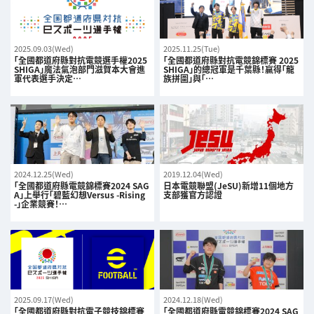
2025.09.03(Wed)
2025.11.25(Tue)
「全國都道府縣對抗電競選手權2025
「全國都道府縣對抗電競錦標賽 2025
SHIGA」魔法氣泡部門滋賀本大會進
SHIGA」的總冠軍是千葉縣！贏得「龍
軍代表選手決定…
族拼圖」與「…
2024.12.25(Wed)
2019.12.04(Wed)
「全國都道府縣電競錦標賽2024 SAG
日本電競聯盟(JeSU)新增11個地方
A」上舉行「碧藍幻想Versus -Rising
支部獲官方認證
-」企業競賽！…
2025.09.17(Wed)
2024.12.18(Wed)
「全國都道府縣對抗電子競技錦標賽
「全國都道府縣電競錦標賽2024 SAG