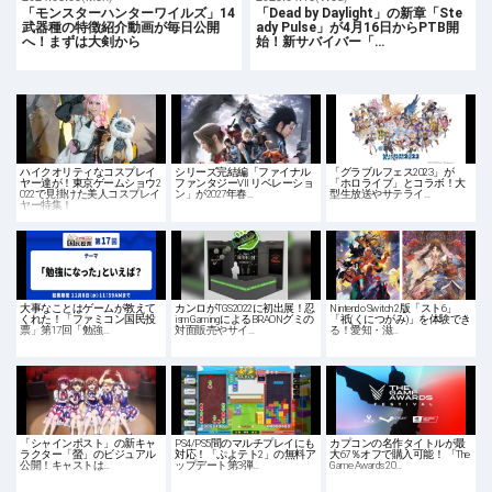
「モンスターハンターワイルズ」14
「Dead by Daylight」の新章「Ste
武器種の特徴紹介動画が毎日公開
ady Pulse」が4月16日からPTB開
へ！まずは大剣から
始！新サバイバー「…
ハイクオリティなコスプレイ
シリーズ完結編「ファイナル
「グラブルフェス2023」が
ヤー達が！東京ゲームショウ2
ファンタジーVII リベレーショ
「ホロライブ」とコラボ！大
022で見掛けた美人コスプレイ
ン」が2027年春…
型生放送やサテライ…
ヤー特集！
大事なことはゲームが教えて
カンロがTGS2022に初出展！忍
Nintendo Switch 2版「スト6」
くれた！「ファミコン国民投
ism GamingによるBRAONグミの
「祇(くにつがみ)」を体験でき
票」第17回「勉強…
対面販売やサイ…
る！愛知・滋…
「シャインポスト」の新キャ
PS4/PS5間のマルチプレイにも
カプコンの名作タイトルが最
ラクター「螢」のビジュアル
対応！「ぷよテト2」の無料ア
大67％オフで購入可能！ 「The
公開！キャストは…
ップデート第3弾…
Game Awards 20…