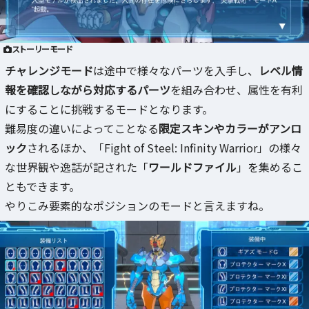
ストーリーモード
チャレンジモード
は途中で様々なパーツを入手し、
レベル情
報を確認しながら対応するパーツ
を組み合わせ、属性を有利
にすることに挑戦するモードとなります。
難易度の違いによってことなる
限定スキンやカラーがアンロ
ック
されるほか、「Fight of Steel: Infinity Warrior」の様々
な世界観や逸話が記された「
ワールドファイル
」を集めるこ
ともできます。
やりこみ要素的なポジションのモードと言えますね。