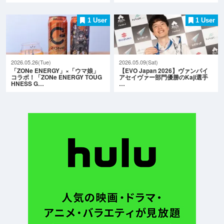
1 User
1 User
2026.05.26(Tue)
2026.05.09(Sat)
「ZONe ENERGY」×「ウマ娘」
【EVO Japan 2026】ヴァンパイ
コラボ！「ZONe ENERGY TOUG
アセイヴァー部門優勝のKaji選手
HNESS G…
…