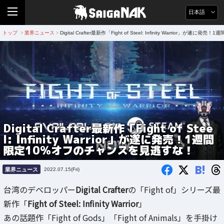
日本語
トップ
業界ニュース
Digital Crafter最新作「Fight of Steel: Infinity Warrior
>
>
Digital Crafter最新作「Fight of Stee
l: Infinity Warrior」が遂に発売！1週間
限定10%オフのチャンスを見逃すな！
B!
業界ニュース
2022.07.15(Fri)
台湾のデベロッパー
Digital Crafter
の「Fight of」シリーズ最
新作「
Fight of Steel: Infinity Warrior
」
あの話題作「Fight of Gods」「Fight of Animals」を手掛け