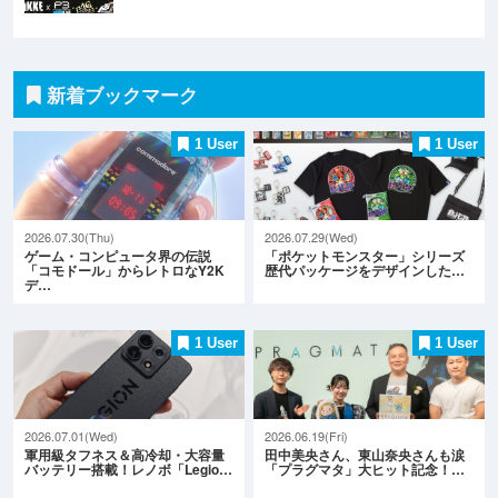
新着ブックマーク
1 User
1 User
2026.07.30(Thu)
2026.07.29(Wed)
ゲーム・コンピュータ界の伝説
「ポケットモンスター」シリーズ
「コモドール」からレトロなY2K
歴代パッケージをデザインした…
デ…
1 User
1 User
2026.07.01(Wed)
2026.06.19(Fri)
軍用級タフネス＆高冷却・大容量
田中美央さん、東山奈央さんも涙
バッテリー搭載！レノボ「Legio…
「プラグマタ」大ヒット記念！…