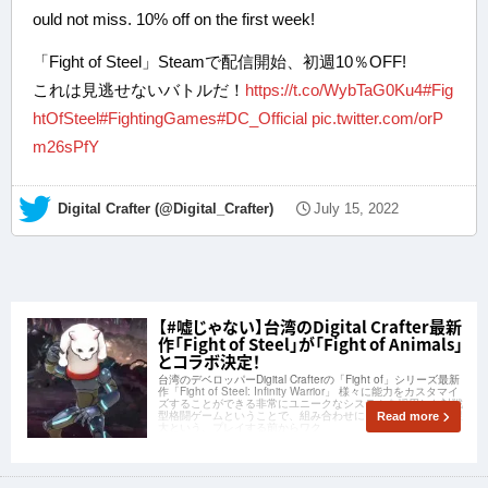
ould not miss. 10% off on the first week!
「Fight of Steel」Steamで配信開始、初週10％OFF!
これは見逃せないバトルだ！
https://t.co/WybTaG0Ku4
#Fig
htOfSteel
#FightingGames
#DC_Official
pic.twitter.com/orP
m26sPfY
— Digital Crafter (@Digital_Crafter)
July 15, 2022
【#嘘じゃない】台湾のDigital Crafter最新
作「Fight of Steel」が「Fight of Animals」
とコラボ決定！
台湾のデベロッパーDigital Crafterの「Fight of」シリーズ最新
作「Fight of Steel: Infinity Warrior」 様々に能力をカスタマイ
ズすることができる非常にユニークなシステムを採用した対戦
型格闘ゲームということで、組み合わせによって可能性は無限
Read more
大という、プレイする前からワク