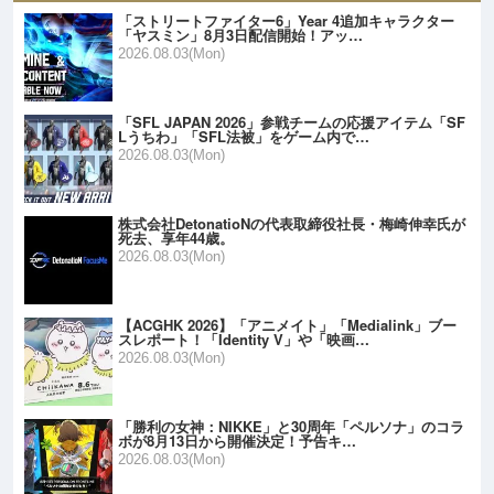
「ストリートファイター6」Year 4追加キャラクター
「ヤスミン」8月3日配信開始！アッ…
2026.08.03(Mon)
「SFL JAPAN 2026」参戦チームの応援アイテム「SF
Lうちわ」「SFL法被」をゲーム内で…
2026.08.03(Mon)
株式会社DetonatioNの代表取締役社長・梅崎伸幸氏が
死去、享年44歳。
2026.08.03(Mon)
【ACGHK 2026】「アニメイト」「Medialink」ブー
スレポート！「Identity V」や「映画…
2026.08.03(Mon)
「勝利の女神：NIKKE」と30周年「ペルソナ」のコラ
ボが8月13日から開催決定！予告キ…
2026.08.03(Mon)