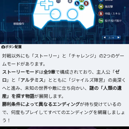
ボタン配置
対戦以外にも「ストーリー」と「チャレンジ」の2つのゲー
ムモードがあります。
ストーリーモード
は
全9章
で構成されており、主人公「
ゼ
ロ
」と「
アルテミス
」とともに「ジャイルズ陣営」の奥深く
へと進み、未知の世界や敵に立ち向かい、
謎の「人類の遺
産」を探す物語
が展開します。
勝利条件によって異なるエンディング
が待ち受けているの
で、何度もプレイしてすべてのエンディングを網羅しましょ
う！