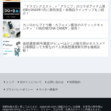
「ドラゴンクエスト」×「グラニフ」のコラボアイテム第
4弾が2023年1月に発売決定！全商品ラインナップをご紹
介！
カンロからブドウ糖・カフェイン配合のスティックキャ
ンディ「11粒ENECHA CANDY」発売！
仮想通貨(暗号通貨)デビューはどこの取引所がオススメ？
口座開設って大変なの？人気仮想通貨取引所を徹底比
較！
トップ
当サイトについて
お問い合わせ
利用規約
プライバシーポリシー
ライター募集中
無断転載を固く禁じております。saiganak.comに掲載されている画像・文章等の著作権は
saiganak.comないしカメラマン・ライター、又は引用・出典元のサイトに帰属されます。