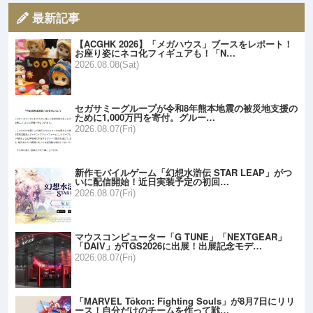
最新記事
【ACGHK 2026】「メガハウス」ブースをレポート！
お座り姿にネコ化フィギュアも！「N…
2026.08.08(Sat)
セガサミーグループが令和8年熊本地震の被災地支援の
ために1,000万円を寄付。グルー…
2026.08.07(Fri)
新作モバイルゲーム「幻想水滸伝 STAR LEAP」がつ
いに配信開始！近日実装予定の初回…
2026.08.07(Fri)
マウスコンピューター「G TUNE」「NEXTGEAR」
「DAIV」がTGS2026に出展！出展記念モデ…
2026.08.07(Fri)
「MARVEL Tōkon: Fighting Souls」が8月7日にリリ
ース！自分だけのチームを作って戦…