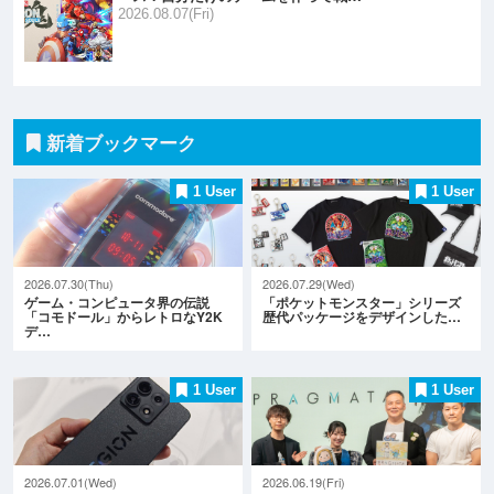
2026.08.07(Fri)
新着ブックマーク
1 User
1 User
2026.07.30(Thu)
2026.07.29(Wed)
ゲーム・コンピュータ界の伝説
「ポケットモンスター」シリーズ
「コモドール」からレトロなY2K
歴代パッケージをデザインした…
デ…
1 User
1 User
2026.07.01(Wed)
2026.06.19(Fri)