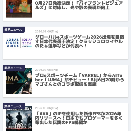
0月27日発売決定！「バイブラントビジュア
ルズ」に対応し、光や影の表現が向上
業界ニュース
2026.08.06(Thu)
グローバルeスポーツゲーム2026出場を目指
す日本代表選手決定！クラッシュロワイヤル
のたぁ選手などが代表へ！
業界ニュース
2026.08.06(Thu)
プロeスポーツチーム「VARREL」からAITu
ber「LUMA」がデビュー！8月6日20時から
マゴさんとのコラボ配信を実施
業界ニュース
2026.08.06(Thu)
「AVA」のIPを使用した新作FPSが2026年
内リリースへ！日本でもプロゲーマーを多く
輩出した伝説のFPS続編か