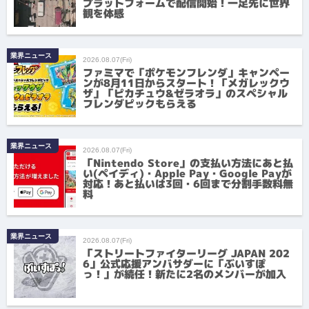
プラットフォームで配信開始！一足先に世界
観を体感
業界ニュース
2026.08.07(Fri)
ファミマで「ポケモンフレンダ」キャンペー
ンが8月11日からスタート！「メガレックウ
ザ」「ピカチュウ&ゼラオラ」のスペシャル
フレンダピックもらえる
業界ニュース
2026.08.07(Fri)
「Nintendo Store」の支払い方法にあと払
い(ペイディ)・Apple Pay・Google Payが
対応！あと払いは3回・6回まで分割手数料無
料
業界ニュース
2026.08.07(Fri)
「ストリートファイターリーグ JAPAN 202
6」公式応援アンバサダーに「ぶいすぽ
っ！」が続任！新たに2名のメンバーが加入