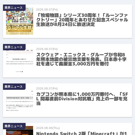
業界ニュース
2026.08.07(Fri)
「牧場物語」シリーズ30周年！「ルーンファ
クトリー」20周年とあわせた記念スペシャル
生放送が8月24日に放送決定
業界ニュース
2026.08.07(Fri)
スクウェア・エニックス・グループが令和8
年熊本地震の被災地支援を発表。日本赤十字
社を通じて義援金3,000万円を寄付
業界ニュース
2026.08.07(Fri)
カプコンが熊本県に1,000万円寄付へ、「SF
L 開幕直前Division対抗戦」売上の一部を充
当
業界ニュース
2026.08.06(Thu)
Nintendo Switch 2版「Minecraft」が1