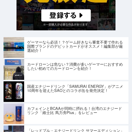
ゲーマーなら必須！？ゲーム好きなら審査不要で作れる
国際ブランドのデビットカードがオススメ！編集部が厳
選紹介！
カードローンは危ない？消費が多いゲーマーにおすすめ
したい初めてのカードローンを紹介！
国産エナジードリンク「SAMURAI ENERGY」がアニメ
10周年を迎えたSAOとのコラボ缶を発売決定！
カフェインとBCAAが同時に摂れる！台湾のエナジード
リンク「維士比 馬力夯Plus」をレビュー
「レッドブル・エナジードリンク サマーエディション」