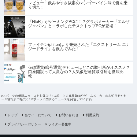
レビュー！飲みやすさ抜群のマンゴーパイン味で夏を乗
り切れ！
「NieR」がゲーミングPCに！？グラボメーカー「エルザ
ジャパン」とコラボしたテスクトップPCが登場！
ファイテン(phiten)より発売された「エクストリーム エナ
ジードライ」を飲んでみた！
仮想通貨(暗号通貨)デビューはどこの取引所がオススメ？
口座開設って大変なの？人気仮想通貨取引所を徹底比
較！
eスポーツの最新ニュースをお届け！eスポーツの業界動向やゲームメーカーのお知らせやセ
ール情報まで幅広くeスポーツに関するニュースを発信しています。
トップ
当サイトについて
お問い合わせ
利用規約
プライバシーポリシー
ライター募集中