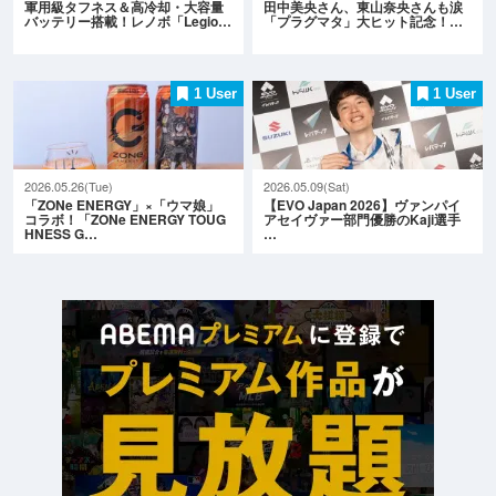
軍用級タフネス＆高冷却・大容量
田中美央さん、東山奈央さんも涙
バッテリー搭載！レノボ「Legio…
「プラグマタ」大ヒット記念！…
1 User
1 User
2026.05.26(Tue)
2026.05.09(Sat)
「ZONe ENERGY」×「ウマ娘」
【EVO Japan 2026】ヴァンパイ
コラボ！「ZONe ENERGY TOUG
アセイヴァー部門優勝のKaji選手
HNESS G…
…