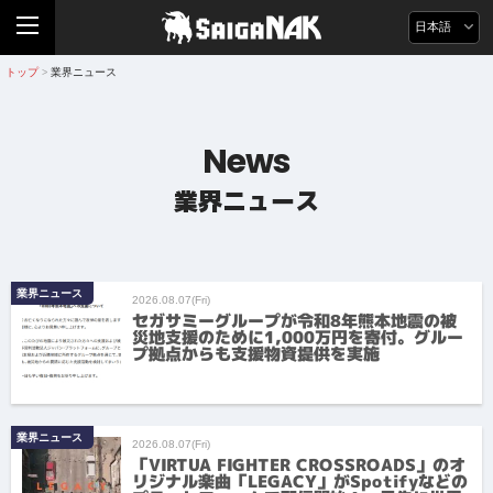
日本語
トップ
業界ニュース
>
News
業界ニュース
業界ニュース
2026.08.07(Fri)
セガサミーグループが令和8年熊本地震の被
災地支援のために1,000万円を寄付。グルー
プ拠点からも支援物資提供を実施
業界ニュース
2026.08.07(Fri)
「VIRTUA FIGHTER CROSSROADS」のオ
リジナル楽曲「LEGACY」がSpotifyなどの