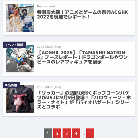
Recommend
香港最大級！アニメとゲームの祭典ACGHK
2022を現地でレポート！
イベント情報
2026.08.06(Thu)
【ACGHK 2026】「TAMASHII NATION
S」ブースレポート！ドラゴンボールやワン
ピースのレアフィギュアを展示
商品情報
2026.08.06(Thu)
「リッカー」の頭部が開くポップコーンバケ
ツがUSJに9月9日登場！「ハロウィーン・ホ
ラー・ナイト」が「バイオハザード」シリー
ズとコラボ
1
2
3
4
…
»