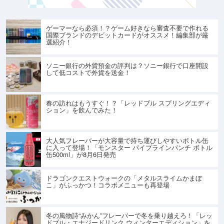
ゲーマーなら必須！？ゲーム好きなら審査不要で作れる
国際ブランドのデビットカードがオススメ！編集部が厳
選紹介！
ソニー銀行の外貨預金の評判は？ソニー銀行で口座開設
して低コストで外貨を送金！
春の訪れはもうすぐ！？「レッドブル スプリングエディ
ション」を飲んでみた！
大人気フレーバーが大容量で持ち運びしやすいボトル缶
に入って登場！「モンスター パイプラインパンチ ボトル
缶500ml」が8月6日発売
ドラゴンクエストウォークの「メタルスライムかまぼ
こ」がふっかつ！コラボメニューも再登場
冬の風物詩“みかん”フレーバーで冬を乗り越えろ！「レッ
ドブル・エナジードリンク ウィンターエディション」を