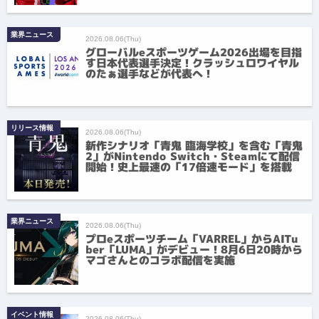
業界ニュース
2026.08.06(Thu)
グローバルeスポーツゲーム2026出場を目指
す日本代表選手決定！クラッシュロワイヤル
のたぁ選手などが代表へ！
リリース情報
2026.08.06(Thu)
新作シナリオ「青鬼 臨海学校」を含む「青鬼
2」がNintendo Switch・Steamにて配信
開始！史上最速の「17倍速モード」を搭載
業界ニュース
2026.08.06(Thu)
プロeスポーツチーム「VARREL」からAITu
ber「LUMA」がデビュー！8月6日20時から
マゴさんとのコラボ配信を実施
イベント情報
2026.08.06(Thu)