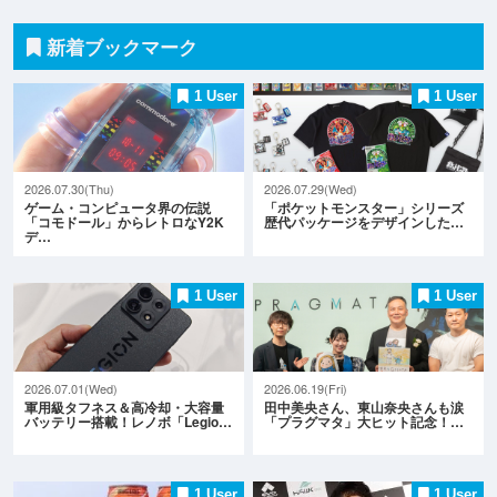
新着ブックマーク
1 User
1 User
2026.07.30(Thu)
2026.07.29(Wed)
ゲーム・コンピュータ界の伝説
「ポケットモンスター」シリーズ
「コモドール」からレトロなY2K
歴代パッケージをデザインした…
デ…
1 User
1 User
2026.07.01(Wed)
2026.06.19(Fri)
軍用級タフネス＆高冷却・大容量
田中美央さん、東山奈央さんも涙
バッテリー搭載！レノボ「Legio…
「プラグマタ」大ヒット記念！…
1 User
1 User