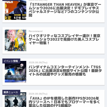
「STRANGER THAN HEAVEN」が東京ゲー
ムショウ2026に出展決定！デモプレイやス
ペシャルステージなど7つのコンテンツが公
開
Recommend
ハイクオリティなコスプレイヤー達が！東京
ゲームショウ2022で見掛けた美人コスプレ
イヤー特集！
イベント情報
2026.08.06(Thu)
バンダイナムコエンターテインメント「TGS
2026」に出展決定&特設サイト公開！最新タ
イトルの試遊やグッズ販売の情報も
業界ニュース
2026.08.06(Thu)
「AVA」のIPを使用した新作FPSが2026年
内リリースへ！日本でもプロゲーマーを多く
輩出した伝説のFPS続編か