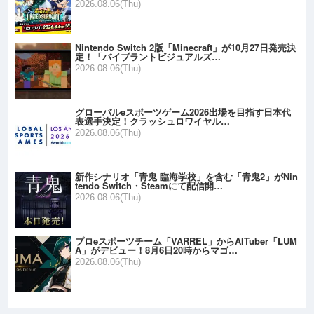
2026.08.06(Thu)
Nintendo Switch 2版「Minecraft」が10月27日発売決
定！「バイブラントビジュアルズ…
2026.08.06(Thu)
グローバルeスポーツゲーム2026出場を目指す日本代
表選手決定！クラッシュロワイヤル…
2026.08.06(Thu)
新作シナリオ「青鬼 臨海学校」を含む「青鬼2」がNin
tendo Switch・Steamにて配信開…
2026.08.06(Thu)
プロeスポーツチーム「VARREL」からAITuber「LUM
A」がデビュー！8月6日20時からマゴ…
2026.08.06(Thu)