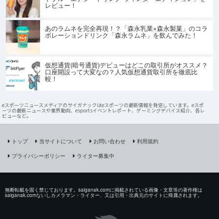
レビュー！
あのラムネを完全再現！？「森永乳業×森永製菓」のコラ
ボレーションドリンク「森永ラムネ」を飲んでみた！
仮想通貨(暗号通貨)デビューはどこの取引所がオススメ？
口座開設って大変なの？人気仮想通貨取引所を徹底比
較！
eスポーツニュースメディアのサイガナックはeスポーツの最新情報を発信しています。eスポ
ーツの最新ニュースや業界動向、esportsイベントレポート、ゲーミングデバイス紹介、各レ
ビューなど。
トップ
当サイトについて
お問い合わせ
利用規約
プライバシーポリシー
ライター募集中
無断転載を固く禁じております。saiganak.comに掲載されている画像・文章等の著作権は
saiganak.comないしカメラマン・ライター、又は引用・出典元のサイトに帰属されます。