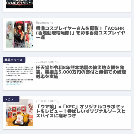
Recommend
香港コスプレイヤーさんを撮影！「ACGHK
(香港動漫電玩節)」を彩る香港コスプレイヤ
ー達
業界ニュース
2026.08.06(Thu)
任天堂が令和8年熊本地震の被災地支援を発
表。義援金5,000万円の寄付と無償での修理
対応を実施
レビュー
2026.08.06(Thu)
「ウマ娘」×「KFC」オリジナルコラボセッ
トをレビュー！香ばしいオリジナルソースと
スパイスに病みつき