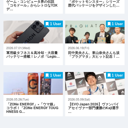
ゲーム・コンピュータ界の伝説
「ポケットモンスター」シリーズ
「コモドール」からレトロなY2K
歴代パッケージをデザインした…
デ…
1 User
1 User
2026.07.01(Wed)
2026.06.19(Fri)
軍用級タフネス＆高冷却・大容量
田中美央さん、東山奈央さんも涙
バッテリー搭載！レノボ「Legio…
「プラグマタ」大ヒット記念！…
1 User
1 User
2026.05.26(Tue)
2026.05.09(Sat)
「ZONe ENERGY」×「ウマ娘」
【EVO Japan 2026】ヴァンパイ
コラボ！「ZONe ENERGY TOUG
アセイヴァー部門優勝のKaji選手
HNESS G…
…