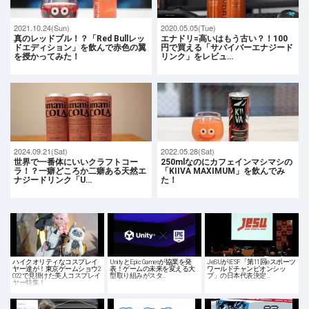
2021.10.24(Sun)
2020.05.05(Tue)
真のレッドブル！？「Red Bullレッ
エナドリ=高いはもう古い？！100
ドエディション」を飲んで赤色の翼
円で買える「サバイバーエナジード
を授かってみた！
リンク」をレビュ…
2024.09.21(Sat)
2022.05.28(Sat)
世界で一番体にいいクラフトコー
250mlなのにカフェインマシマシの
ラ！？一癖どころか二癖ある天然エ
「KIIVA MAXIMUM」を飲んでみ
ナジードリンク「U…
た！
ハイクオリティなコスプレイ
UnityとEpic Gamesが協業を発
JeSUがIESF「第11回eスポーツ
ヤー達が！東京ゲームショウ2
表！ゲームの未来を変える大
ワールドチャンピオンシッ
022で見掛けた美人コスプレイ
型取り組みがスタ…
プ」の日本代表決定…
ヤー特集！