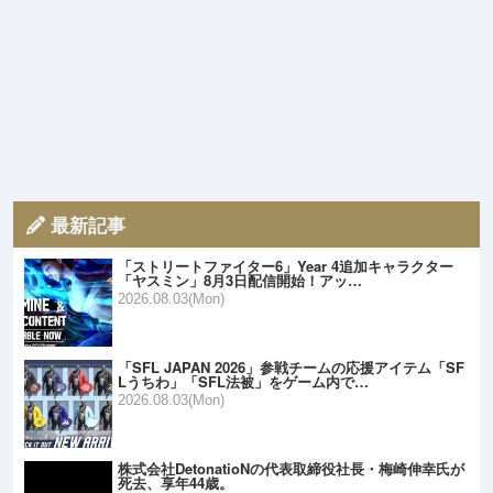
最新記事
「ストリートファイター6」Year 4追加キャラクター
「ヤスミン」8月3日配信開始！アッ…
2026.08.03(Mon)
「SFL JAPAN 2026」参戦チームの応援アイテム「SF
Lうちわ」「SFL法被」をゲーム内で…
2026.08.03(Mon)
株式会社DetonatioNの代表取締役社長・梅崎伸幸氏が
死去、享年44歳。