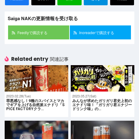
Saiga NAKの更新情報を受け取る
Feedlyで購読する
Inoreaderで購読する
Related entry
関連記事
2023.02.28(Tue)
2023.05.27(Sat)
罪悪感なし！9種のスパイスとマカ
みんなが求めたガリガリ君史上初の
でギアを上げる自然派エナドリ「S
エナドリ味！「ガリガリ君エナジー
PICE FACTORYクラ…
ドリンク味」の…