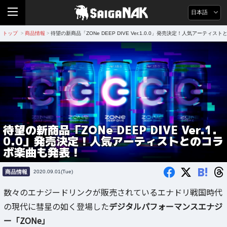
日本語
トップ
商品情報
待望の新商品「ZONe DEEP DIVE Ver.1.0.0」発売決定！人気アーティ
>
>
待望の新商品「ZONe DEEP DIVE Ver.1.
0.0」発売決定！人気アーティストとのコラ
ボ楽曲も発表！
B!
商品情報
2020.09.01(Tue)
数々のエナジードリンクが販売されているエナドリ戦国時代
の現代に彗星の如く登場した
デジタルパフォーマンスエナジ
ー「ZONe」