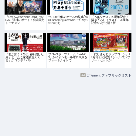
「Shadowverse World Grand Prix 2
YouTube主催のゲームの祭典｢Yo
「ペルソナ３」20周年記念！
025」現地レポート！会場限定
uTube Gaming Crosszone｣で｢PlayS
描き下ろしイラスト、20周年
トーナメン…
tationであ…
記念MVが公開！新…
「龍が如く７外伝 名を消した
プロeスポーツチーム「VAMO
「にじさんじポップコーン」1
男」と「たこ家道頓堀くく
S」がイオンモール水戸内原を
2月5日(火)発売！シールコンプ
る」がコラボ！バト…
フォートナイトで…
リートセットが…
EFlement ファブリックミスト