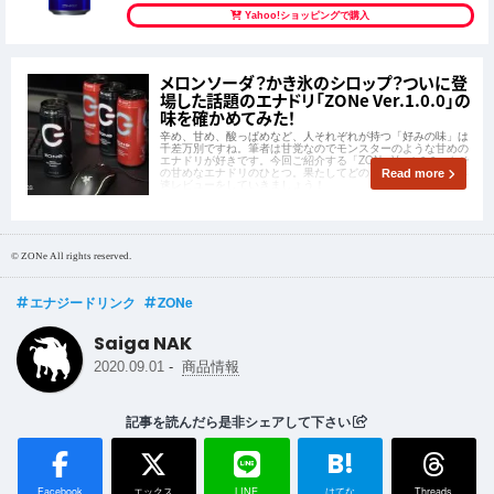
Yahoo!ショッピングで購入
メロンソーダ？かき氷のシロップ？ついに登
場した話題のエナドリ「ZONe Ver.1.0.0」の
味を確かめてみた！
辛め、甘め、酸っぱめなど、人それぞれが持つ「好みの味」は
千差万別ですね。筆者は甘党なのでモンスターのような甘めの
エナドリが好きです。今回ご紹介する「ZONe Ver.1.0.0」もそ
の甘めなエナドリのひとつ。果たしてどのような味なのか？早
Read more
速レビューをしていきましょう！
© ZONe All rights reserved.
エナジードリンク
ZONe
Saiga NAK
-
2020.09.01
商品情報
記事を読んだら是非シェアして下さい
B!
Facebook
エックス
LINE
はてな
Threads