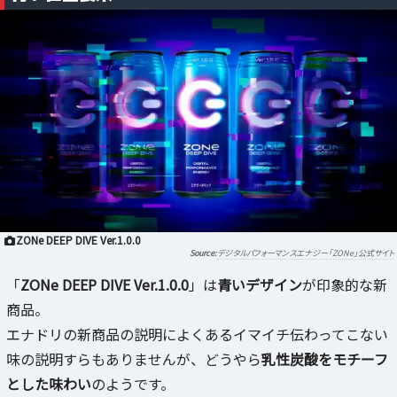
ZONe DEEP DIVE Ver.1.0.0
デジタルパフォーマンスエナジー「ZONe」公式サイト
「
ZONe DEEP DIVE Ver.1.0.0
」は
青いデザイン
が印象的な新
商品。
エナドリの新商品の説明によくあるイマイチ伝わってこない
味の説明すらもありませんが、どうやら
乳性炭酸をモチーフ
とした味わい
のようです。