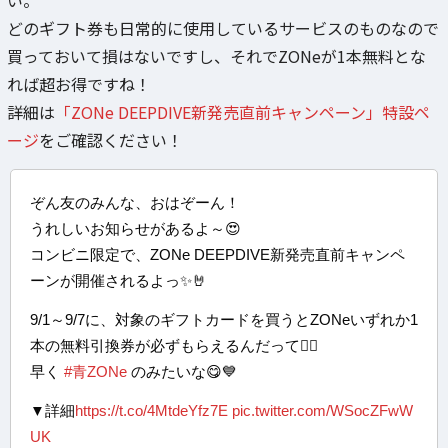
い。
どのギフト券も日常的に使用しているサービスのものなので
買っておいて損はないですし、それでZONeが1本無料とな
れば超お得ですね！
詳細は
「ZONe DEEPDIVE新発売直前キャンペーン」特設ペ
ージ
をご確認ください！
ぞん友のみんな、おはぞーん！
うれしいお知らせがあるよ～😍
コンビニ限定で、ZONe DEEPDIVE新発売直前キャンペ
ーンが開催されるよっ✨🤘
9/1～9/7に、対象のギフトカードを買うとZONeいずれか1
本の無料引換券が必ずもらえるんだって🙋‍♀️
早く
#青ZONe
のみたいな😋💙
▼詳細
https://t.co/4MtdeYfz7E
pic.twitter.com/WSocZFwW
UK