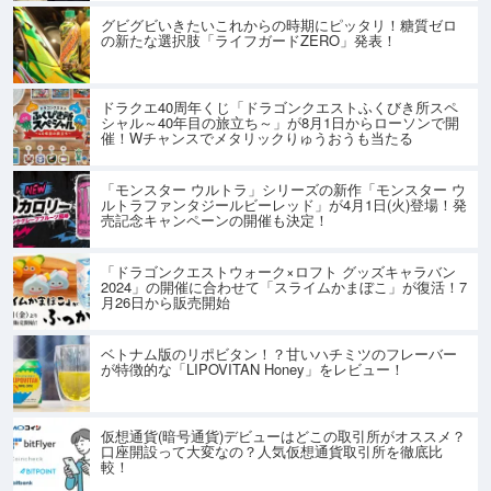
グビグビいきたいこれからの時期にピッタリ！糖質ゼロ
の新たな選択肢「ライフガードZERO」発表！
ドラクエ40周年くじ「ドラゴンクエストふくびき所スペ
シャル～40年目の旅立ち～」が8月1日からローソンで開
催！Wチャンスでメタリックりゅうおうも当たる
「モンスター ウルトラ」シリーズの新作「モンスター ウ
ルトラファンタジールビーレッド」が4月1日(火)登場！発
売記念キャンペーンの開催も決定！
「ドラゴンクエストウォーク×ロフト グッズキャラバン
2024」の開催に合わせて「スライムかまぼこ」が復活！7
月26日から販売開始
ベトナム版のリポビタン！？甘いハチミツのフレーバー
が特徴的な「LIPOVITAN Honey」をレビュー！
仮想通貨(暗号通貨)デビューはどこの取引所がオススメ？
口座開設って大変なの？人気仮想通貨取引所を徹底比
較！