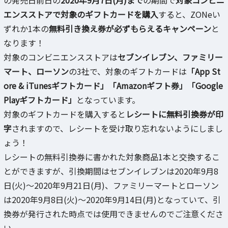
の発売日前日の
2020年9月7日(月)まで
の期間で
対象コンビニ
エンスストアで対象のギフトカードを購入
すると、ZONeい
ずれか1本の
無料引き換え券が必ずもらえるキャンペーン
と
なります！
対象のコンビニエンスストアは
セブンイレブン、ファミリー
マート、ローソン
の3社で、対象のギフトカードは
「App St
ore & iTunesギフトカード」「Amazonギフト券」「Google
Playギフトカード」
となっています。
対象のギフトカードを購入すると
レシートに無料引換券が印
字
されますので、レシートを受け取り忘れないようにしまし
ょう！
レシートの無料引換券に書かれた対象商品1本と交換するこ
とができますが、引換期間はセブンイレブンは2020年9月8
日(火)～2020年9月21日(月)、ファミリーマートとローソン
は2020年9月8日(火)～2020年9月14日(月)となっていて、引
換券が発行された時点では使用できませんのでご注意くださ