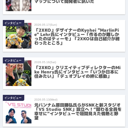
マップについて開発者に訊いた
インタビュー
2026.05.17(Sun)
「2XKO」デザイナーのKyohei "MarlinPi
e" Lehr氏にインタビュー「作るのが難しか
ったのはティーモ」「2XKOは自己紹介が終
わったところ」
インタビュー
2026.05.16(Sat)
「2XKO」クリエイティブディレクターのMi
ke Henry氏にインタビュー「いつか日本に
住みたい」「デュオプレイの絆に感動」
インタビュー
2026.05.13(Wed)
元バンナム原田勝弘氏らがSNKと新スタジオ
「VS Studio SNK」設立へ！“関わる全員を
幸せに”インタビューで垣間見えた情熱と野
望