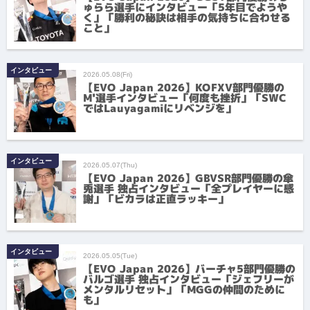
ゅらら選手にインタビュー「5年目でようや
く」「勝利の秘訣は相手の気持ちに合わせる
こと」
インタビュー
2026.05.08(Fri)
【EVO Japan 2026】KOFXV部門優勝の
M'選手インタビュー「何度も挫折」「SWC
ではLauyagamiにリベンジを」
インタビュー
2026.05.07(Thu)
【EVO Japan 2026】GBVSR部門優勝の傘
兎選手 独占インタビュー「全プレイヤーに感
謝」「ビカラは正直ラッキー」
インタビュー
2026.05.05(Tue)
【EVO Japan 2026】バーチャ5部門優勝の
バルゴ選手 独占インタビュー「ジェフリーが
メンタルリセット」「MGGの仲間のために
も」