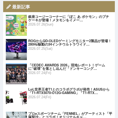
最新記事
銀座コージーコーナーに「ぽこ あ ポケモン」のプチ
ケーキが登場！メタモンをイメー…
2026.07.26(Sun)
ROGからQD-OLEDゲーミングモニター2製品が登場！
280Hz駆動の34インチウルトラワイド…
2026.07.25(Sat)
「CEDEC AWARDS 2026」現地レポート！ゲーム
に“破壊”を落とし込んだ「ドンキーコング…
2026.07.24(Fri)
LoL世界王者T1とのコラボグラボが発売！ASUSから
「T1-RTX5070-O12G-GAMING」「T1-RTX…
2026.07.24(Fri)
プロeスポーツチーム「FENNEL」がアーティスト「平
塚梨沙」とコラボ！オリジナルキャ…