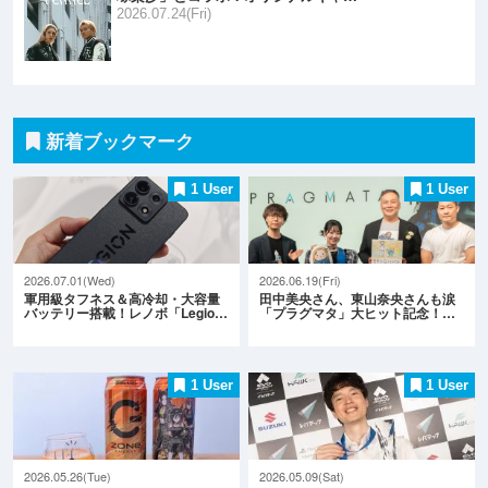
2026.07.24(Fri)
新着ブックマーク
1 User
1 User
2026.07.01(Wed)
2026.06.19(Fri)
軍用級タフネス＆高冷却・大容量
田中美央さん、東山奈央さんも涙
バッテリー搭載！レノボ「Legio…
「プラグマタ」大ヒット記念！…
1 User
1 User
2026.05.26(Tue)
2026.05.09(Sat)