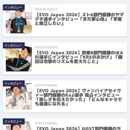
インタビュー
2026.05.10(Sun)
【EVO Japan 2026】スト6部門優勝のヤマ
グチ選手インタビュー「まだ夢心地」「学業
と両立したい」
インタビュー
2026.05.10(Sun)
【EVO Japan 2026】鉄拳8部門優勝のiKA
Ri選手にインタビュー「KRXのおかげ」「勝
因は攻撃のリズムを変えたこと」
インタビュー
2026.05.09(Sat)
【EVO Japan 2026】ヴァンパイアセイヴ
ァー部門優勝のKaji選手 独占インタビュー
「楽しさを伝えたかった」「どんなキャラで
も最強になれる」
インタビュー
2026.05.09(Sat)
【EVO Japan 2026】GGST部門優勝のち