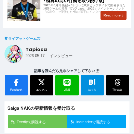
「勝算の高い行動を取り続ける」
2026年5月1日(金)～3日(日)に東京ビッグサイトで開催された
格闘ゲームの祭典「EVO Japan 2026」メイントーナメント
「2XKO」で優勝したHikari選手にインタビューを行いました！
Read more
ライアットゲームズ
Tapioca
-
2026.05.17
インタビュー
記事を読んだら是非シェアして下さい
B!
Facebook
エックス
LINE
はてな
Threads
Saiga NAKの更新情報を受け取る
Feedlyで購読する
Inoreaderで購読する