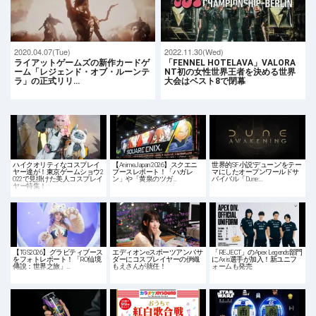
2020.04.07(Tue)
2022.11.30(Wed)
ライアットゲームズの新作カードゲ
「FENNEL HOTELAVA」VALORA
ーム「レジェンド・オブ・ルーンテ
NT初の女性世界王者を決める世界
ラ」の正式リリ…
大会はベスト8で閉幕
ハイクオリティなコスプレイ
【AnimeJapan 2026】スクエニ
世界的SF小説“デューン”をテー
ヤー達が！東京ゲームショウ2
ブースレポート！「ハガレ
マにしたオープンワールドサ
022で見掛けた美人コスプレイ
ン」や「黄泉のツガ…
バイバル「Dune:…
ヤー特集！
【TGS2026】グラビティブース
エディオンeスポーツアンバサ
「REJECT」のApex Legends部門
をフォトレポート！「RO仙境
ダーにコスプレイヤーの伊織
にAxis選手が加入！新ユニフ
傳說：世界之旅」…
もえさんが就任！
ォームも発売