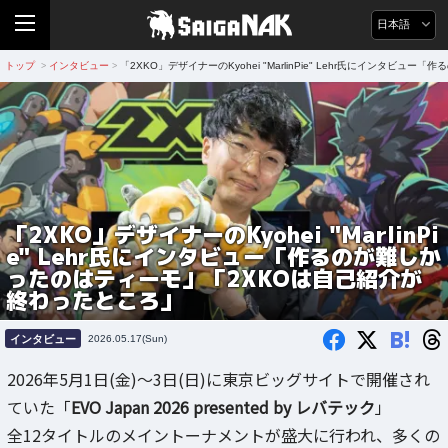
日本語
トップ
インタビュー
「2XKO」デザイナーのKyohei "MarlinPie" Lehr氏にインタ
>
>
「2XKO」デザイナーのKyohei "MarlinPi
e" Lehr氏にインタビュー「作るのが難しか
ったのはティーモ」「2XKOは自己紹介が
終わったところ」
B!
インタビュー
2026.05.17(Sun)
2026年5月1日(金)～3日(日)に東京ビッグサイトで開催され
ていた「
EVO Japan 2026 presented by レバテック
」
全12タイトルのメイントーナメントが盛大に行われ、多くの