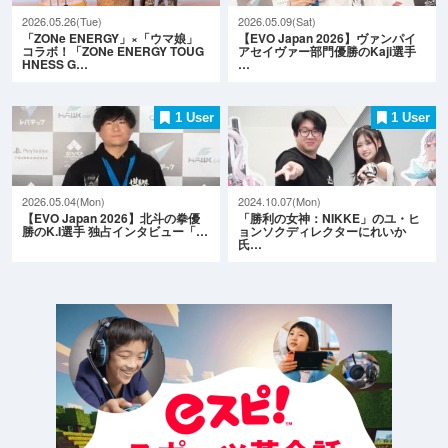
2026.05.26(Tue)
2026.05.09(Sat)
「ZONe ENERGY」×「ウマ娘」
【EVO Japan 2026】ヴァンパイ
コラボ！「ZONe ENERGY TOUG
アセイヴァー部門優勝のKaji選手
HNESS G…
…
1 User
1 User
2026.05.04(Mon)
2024.10.07(Mon)
【EVO Japan 2026】北斗の拳優
「勝利の女神：NIKKE」のユ・ヒ
勝のK.I選手 独占インタビュー「…
ョンソクディレクターにれいか
氏…