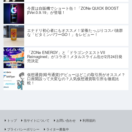
今度は自販機でショート缶！「ZONe QUICK BOOST
βVer.0.9.19」が登場！
エナドリ初心者にもオススメ！栄養たっぷりコスパ抜群
な「ビタミンパワーGO！」をレビュー！
「ZONe ENERGY」と「ドラゴンクエストVII
Reimagined」がコラボ！メタルスライム缶が2月24日発
売決定
仮想通貨(暗号通貨)デビューはどこの取引所がオススメ？
口座開設って大変なの？人気仮想通貨取引所を徹底比
較！
トップ
当サイトについて
お問い合わせ
利用規約
プライバシーポリシー
ライター募集中