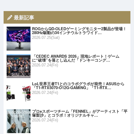
最新記事
ROGからQD-OLEDゲーミングモニター2製品が登場！
280Hz駆動の34インチウルトラワイド…
2026.07.25(Sat)
「CEDEC AWARDS 2026」現地レポート！ゲーム
に“破壊”を落とし込んだ「ドンキーコング…
2026.07.24(Fri)
LoL世界王者T1とのコラボグラボが発売！ASUSから
「T1-RTX5070-O12G-GAMING」「T1-RTX…
2026.07.24(Fri)
プロeスポーツチーム「FENNEL」がアーティスト「平
塚梨沙」とコラボ！オリジナルキャ…
2026.07.24(Fri)