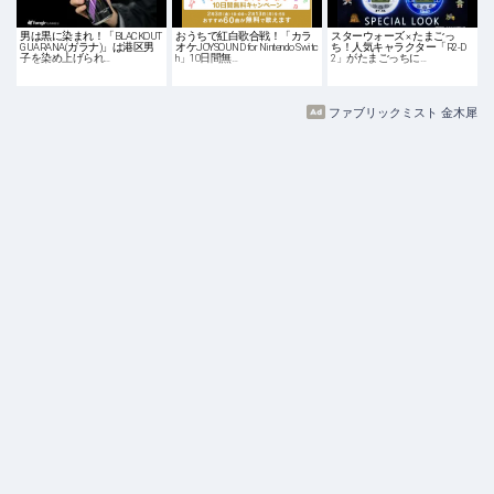
男は黒に染まれ！「BLACKOUT
おうちで紅白歌合戦！「カラ
スターウォーズ × たまごっ
GUARANA(ガラナ)」は港区男
オケJOYSOUND for Nintendo Switc
ち！人気キャラクター「R2-D
子を染め上げられ…
h」10日間無…
2」がたまごっちに…
ファブリックミスト 金木犀