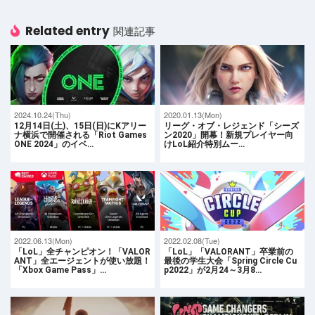
Related entry
関連記事
2024.10.24(Thu)
2020.01.13(Mon)
12月14日(土)、15日(日)にKアリー
リーグ・オブ・レジェンド「シーズ
ナ横浜で開催される「Riot Games
ン2020」開幕！新規プレイヤー向
ONE 2024」のイベ…
けLoL紹介特別ムー…
2022.06.13(Mon)
2022.02.08(Tue)
「LoL」全チャンピオン！「VALOR
「LoL」「VALORANT」卒業前の
ANT」全エージェントが使い放題！
最後の学生大会「Spring Circle Cu
「Xbox Game Pass」…
p2022」が2月24～3月8…