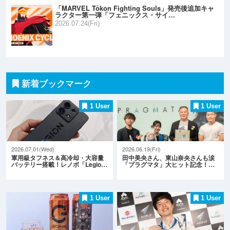
「MARVEL Tōkon Fighting Souls」発売後追加キャ
ラクター第一弾「フェニックス・サイ…
2026.07.24(Fri)
新着ブックマーク
1 User
1 User
2026.07.01(Wed)
2026.06.19(Fri)
軍用級タフネス＆高冷却・大容量
田中美央さん、東山奈央さんも涙
バッテリー搭載！レノボ「Legio…
「プラグマタ」大ヒット記念！…
1 User
1 User