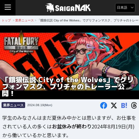
日本語
トップ
業界ニュース
「餓狼伝説 City of the Wolves」でグリフォンマスク、プリチャのト
>
>
「餓狼伝説 City of the Wolves」でグリ
フォンマスク、プリチャのトレーラー公
開！
B!
業界ニュース
2024.08.19(Mon)
学生のみなさんはまだ夏休み中かとは思いますが、お仕事を
されている人の多くは
お盆休みが終わり
2024年8月19日(月)
から働いているかと思います。