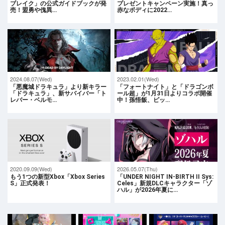
ブレイク」の公式ガイドブックが発
プレゼントキャンペーン実施！真っ
売！盟勇や傀異…
赤なボディに2022…
2024.08.07(Wed)
2023.02.01(Wed)
「悪魔城ドラキュラ」より新キラー
「フォートナイト」と「ドラゴンボ
「ドラキュラ」、新サバイバー「ト
ール超」が1月31日よりコラボ開催
レバー・ベルモ…
中！孫悟飯、ピッ…
2020.09.09(Wed)
2026.05.07(Thu)
もう1つの新型Xbox「Xbox Series
「UNDER NIGHT IN-BIRTH II Sys:
S」正式発表！
Celes」新規DLCキャラクター「ゾ
ハル」が2026年夏に…