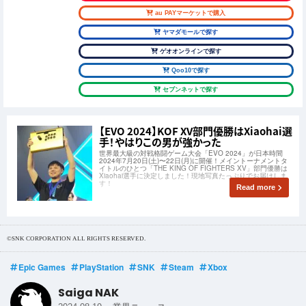
au PAYマーケットで購入
ヤマダモールで探す
ゲオオンラインで探す
Qoo10で探す
セブンネットで探す
【EVO 2024】KOF XV部門優勝はXiaohai選
手！やはりこの男が強かった
世界最大級の対戦格闘ゲーム大会「EVO 2024」が日本時間
2024年7⽉20⽇(土)〜22⽇(月)に開催！メイントーナメントタ
イトルのひとつ「THE KING OF FIGHTERS XV」部門優勝は
Xiaohai選手に決定しました！現地写真たっぷりでお届けしま
す！
Read more
©SNK CORPORATION ALL RIGHTS RESERVED.
Epic Games
PlayStation
SNK
Steam
Xbox
Saiga NAK