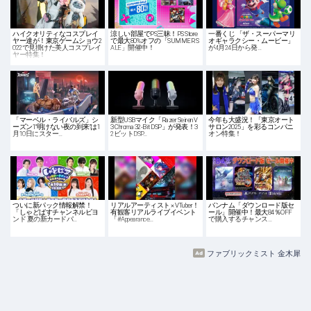
ハイクオリティなコスプレイ
涼しい部屋でPS三昧！PS Store
一番くじ 「ザ・スーパーマリ
ヤー達が！東京ゲームショウ2
で最大80%オフの「SUMMER S
オギャラクシー・ムービー」
022で見掛けた美人コスプレイ
ALE」開催中！
が4月24日から発…
ヤー特集！
「マーベル・ライバルズ」シ
新型USBマイク「Razer Seiren V
今年も大盛況！「東京オート
ーズン1“明けない夜の到来”は1
3 Chroma 32-Bit DSP」が発表！3
サロン2025」を彩るコンパニ
月10日にスター…
2ビットDSP…
オン特集！
ついに新パック情報解禁！
リアルアーティスト × VTuber！
バンナム「ダウンロード版セ
「しゃどばすチャンネルビヨ
有観客リアルライブイベント
ール」開催中！最大84％OFF
ンド 夏の新カードパ…
「#Appearance…
で購入するチャンス…
ファブリックミスト 金木犀