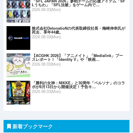
「SFL JAPAN 2026」参戦チームの応援アイテム「SF
Lうちわ」「SFL法被」をゲーム内で…
2026.08.03(Mon)
株式会社DetonatioNの代表取締役社長・梅崎伸幸氏が
死去、享年44歳。
2026.08.03(Mon)
【ACGHK 2026】「アニメイト」「Medialink」ブー
スレポート！「Identity V」や「映画…
2026.08.03(Mon)
「勝利の女神：NIKKE」と30周年「ペルソナ」のコラ
ボが8月13日から開催決定！予告キ…
2026.08.03(Mon)
新着ブックマーク