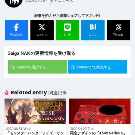
-
2024.08.19
業界ニュース
記事を読んだら是非シェアして下さい
B!
Facebook
エックス
LINE
はてな
Threads
Saiga NAKの更新情報を受け取る
Feedlyで購読する
Inoreaderで購読する
Related entry
関連記事
2022.08.31(Wed)
2022.04.05(Tue)
「モンスターハンターライズ：サン
限定デザインの「Xbox Series S」