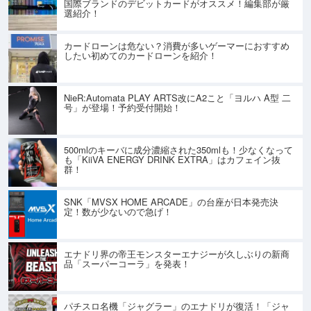
国際ブランドのデビットカードがオススメ！編集部が厳
選紹介！
カードローンは危ない？消費が多いゲーマーにおすすめ
したい初めてのカードローンを紹介！
NieR:Automata PLAY ARTS改にA2こと「ヨルハ A型 二
号」が登場！予約受付開始！
500mlのキーバに成分濃縮された350mlも！少なくなって
も「KiiVA ENERGY DRINK EXTRA」はカフェイン抜
群！
SNK「MVSX HOME ARCADE」の台座が日本発売決
定！数が少ないので急げ！
エナドリ界の帝王モンスターエナジーが久しぶりの新商
品「スーパーコーラ」を発表！
パチスロ名機「ジャグラー」のエナドリが復活！「ジャ