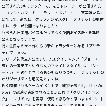
公開された5キャラクターで、先日トレーラーが公開された
「ロック・ハワード」「テリー・ボガード」「双葉ほたる」
に加えて、
新たに「グリフォンマスク」「プリチャ」の単体
トレーラーが公開
となりました！
もちろん
日本語ボイス版
だけでなく
英語ボイス版
と
BGM
も
公開となっています。
特に注目なのが本作からの
新キャラクターとなる「プリチ
ャ」
でしょう。
シリーズ初代主人公の1人、ムエタイチャンプ
「ジョー・
東」の一番弟子
という彼女のファイトスタイルは、「ジョ
ー・東」を彷彿とさせるものもありつつも、
「プリチャ」の
オリジナリティ
も垣間見えますね。
近く開催されるゲームイベントで「餓狼伝説 City of the Wo
lves」の試遊が実施されることがあれば「グリフォンマス
ク」「プリチャ」を実際に使用できるかと思いますので、ト
レイラーを何度も見て動きをチェックしておきましょう！