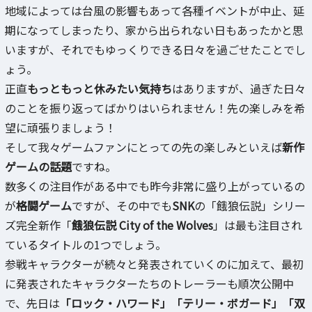
地域によっては台風の影響もあって各種イベントが中止、延
期になってしまったり、家から出られない日もあったかと思
いますが、それでもゆっくりできる日々を過ごせたことでし
ょう。
正直
もっともっと休みたい気持ち
はありますが、過ぎた日々
のことを振り返ってばかりはいられません！先の楽しみを希
望に頑張りましょう！
そして我々ゲームファンにとっての先の楽しみといえば
新作
ゲームの話題
ですね。
数多くの注目作がある中でも昨今非常に盛り上がっているの
が
格闘ゲーム
ですが、その中でも
SNK
の「餓狼伝説」シリー
ズ完全新作「
餓狼伝説 City of the Wolves
」は最も注目され
ているタイトルの1つでしょう。
参戦キャラクターが続々と発表されていくのに加えて、最初
に発表されたキャラクターたちのトレーラーも順次公開中
で、先日は
「ロック・ハワード」「テリー・ボガード」「双