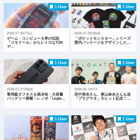
1 User
1 User
2026.07.30(Thu)
2026.07.29(Wed)
ゲーム・コンピュータ界の伝説
「ポケットモンスター」シリーズ
「コモドール」からレトロなY2K
歴代パッケージをデザインした…
デ…
1 User
1 User
2026.07.01(Wed)
2026.06.19(Fri)
軍用級タフネス＆高冷却・大容量
田中美央さん、東山奈央さんも涙
バッテリー搭載！レノボ「Legio…
「プラグマタ」大ヒット記念！…
1 User
1 User