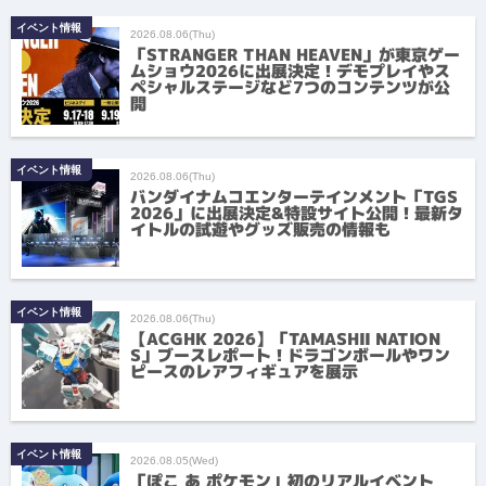
イベント情報
2026.08.06(Thu)
「STRANGER THAN HEAVEN」が東京ゲー
ムショウ2026に出展決定！デモプレイやス
ペシャルステージなど7つのコンテンツが公
開
イベント情報
2026.08.06(Thu)
バンダイナムコエンターテインメント「TGS
2026」に出展決定&特設サイト公開！最新タ
イトルの試遊やグッズ販売の情報も
イベント情報
2026.08.06(Thu)
【ACGHK 2026】「TAMASHII NATION
S」ブースレポート！ドラゴンボールやワン
ピースのレアフィギュアを展示
イベント情報
2026.08.05(Wed)
「ぽこ あ ポケモン」初のリアルイベント