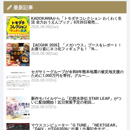
最新記事
KADOKAWAから「トモダチコレクション わくわく生
活 全力おうえんブック」8月26日発売…
2026.08.09(Sun)
【ACGHK 2026】「メガハウス」ブースをレポート！
お座り姿にネコ化フィギュアも！「N…
2026.08.08(Sat)
セガサミーグループが令和8年熊本地震の被災地支援の
ために1,000万円を寄付。グルー…
2026.08.07(Fri)
新作モバイルゲーム「幻想水滸伝 STAR LEAP」がつ
いに配信開始！近日実装予定の初回…
2026.08.07(Fri)
マウスコンピューター「G TUNE」「NEXTGEAR」
「DAIV」がTGS2026に出展！出展記念モデ…