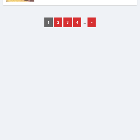
1
2
3
4
…
»