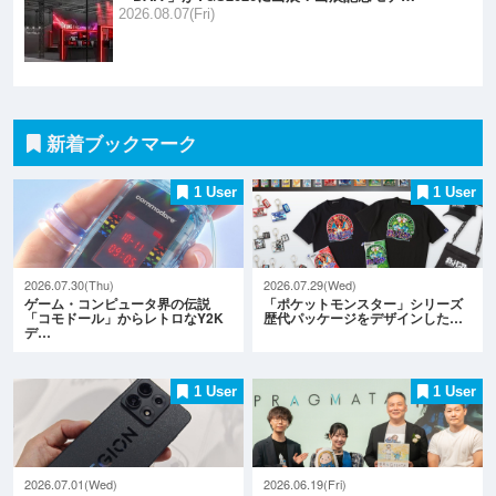
2026.08.07(Fri)
新着ブックマーク
1 User
1 User
2026.07.30(Thu)
2026.07.29(Wed)
ゲーム・コンピュータ界の伝説
「ポケットモンスター」シリーズ
「コモドール」からレトロなY2K
歴代パッケージをデザインした…
デ…
1 User
1 User
2026.07.01(Wed)
2026.06.19(Fri)