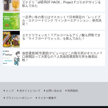
エナドリ「eNERGY HACK」Project Fコラボデザインを
飲んでみた
一足早い冬の香りはマスカット？日本限定の「レッドブ
ル・エナジードリンク ウィンターエディション」発売決
定！
エナドリウォッカ！？アルコールもアミノ酸も摂取でき
る「ライフガードウォッカ」を飲んでみた！
仮想通貨(暗号通貨)デビューはどこの取引所がオススメ？
口座開設って大変なの？人気仮想通貨取引所を徹底比
較！
トップ
当サイトについて
お問い合わせ
利用規約
プライバシーポリシー
ライター募集中