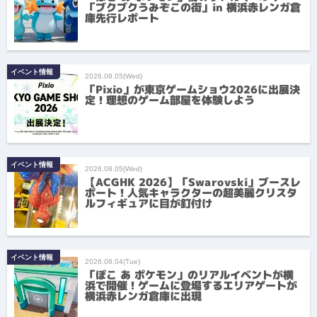
「ブクブクうみぞこの街」in 横浜赤レンガ倉
庫先行レポート
イベント情報
2026.08.05(Wed)
「Pixio」が東京ゲームショウ2026に出展決
定！理想のゲーム部屋を体験しよう
イベント情報
2026.08.05(Wed)
【ACGHK 2026】「Swarovski」ブースレ
ポート！人気キャラクターの超美麗クリスタ
ルフィギュアに目が釘付け
イベント情報
2026.08.04(Tue)
「ぽこ あ ポケモン」のリアルイベントが横
浜で開催！ゲームに登場するエリアゲートが
横浜赤レンガ倉庫に出現