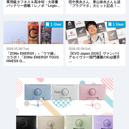
軍用級タフネス＆高冷却・大容量
田中美央さん、東山奈央さんも涙
バッテリー搭載！レノボ「Legio…
「プラグマタ」大ヒット記念！…
1 User
1 User
2026.05.26(Tue)
2026.05.09(Sat)
「ZONe ENERGY」×「ウマ娘」
【EVO Japan 2026】ヴァンパイ
コラボ！「ZONe ENERGY TOUG
アセイヴァー部門優勝のKaji選手
HNESS G…
…