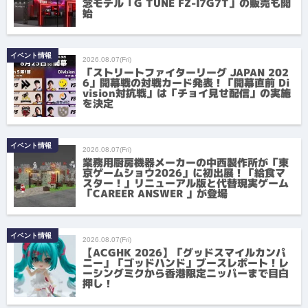
念モデル「G TUNE FZ-I7G7T」の販売も開
始
イベント情報
2026.08.07(Fri)
「ストリートファイターリーグ JAPAN 202
6」開幕戦の対戦カード発表！「開幕直前 Di
vision対抗戦」は「チョイ見せ配信」の実施
を決定
イベント情報
2026.08.07(Fri)
業務用厨房機器メーカーの中西製作所が「東
京ゲームショウ2026」に初出展！「給食マ
スター！」リニューアル版と代替現実ゲーム
「CAREER ANSWER 」が登場
イベント情報
2026.08.07(Fri)
【ACGHK 2026】「グッドスマイルカンパ
ニー」「ゴッドハンド」ブースレポート！レ
ーシングミクから香港限定ニッパーまで目白
押し！