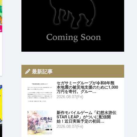
最新記事
セガサミーグループが令和8年熊
本地震の被災地支援のために1,000
万円を寄付。グルー…
2026.08.07(Fri)
新作モバイルゲーム「幻想水滸伝
STAR LEAP」がついに配信開
始！近日実装予定の初回…
2026.08.07(Fri)