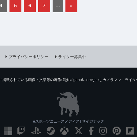
4
5
6
7
…
»
プライバシーポリシー
ライター募集中
comに掲載されている画像・文章等の著作権はsaiganak.comないしカメラマン・
eスポーツニュースメディア | サイガナック