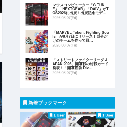
マウスコンピューター「G TUN
E」「NEXTGEAR」「DAIV」がT
GS2026に出展！出展記念モデ…
2026.08.07(Fri)
「MARVEL Tōkon: Fighting Sou
ls」が8月7日にリリース！自分だ
けのチームを作って戦…
2026.08.07(Fri)
「ストリートファイターリーグ J
APAN 2026」開幕戦の対戦カード
発表！「開幕直前 Div…
2026.08.07(Fri)
新着ブックマーク
1 User
1 User