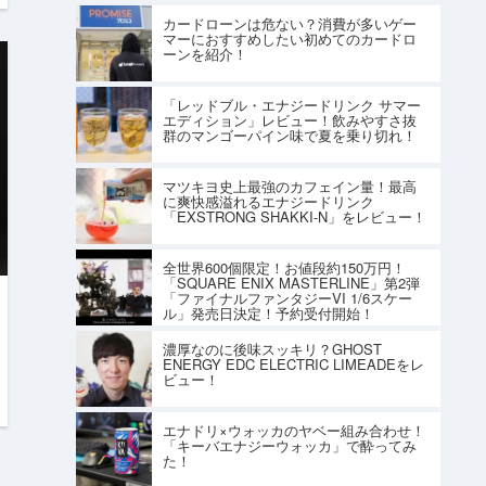
カードローンは危ない？消費が多いゲー
マーにおすすめしたい初めてのカードロ
ーンを紹介！
「レッドブル・エナジードリンク サマー
エディション」レビュー！飲みやすさ抜
群のマンゴーパイン味で夏を乗り切れ！
マツキヨ史上最強のカフェイン量！最高
に爽快感溢れるエナジードリンク
「EXSTRONG SHAKKI-N」をレビュー！
全世界600個限定！お値段約150万円！
「SQUARE ENIX MASTERLINE」第2弾
「ファイナルファンタジーVI 1/6スケー
ル」発売日決定！予約受付開始！
濃厚なのに後味スッキリ？GHOST
ENERGY EDC ELECTRIC LIMEADEをレ
ビュー！
エナドリ×ウォッカのヤベー組み合わせ！
「キーバエナジーウォッカ」で酔ってみ
た！