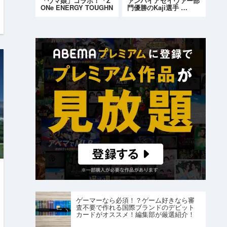
「ウマ娘」コラボ！「Z
ァンパイアセイヴァー部
ONe ENERGY TOUGHN
門優勝のKaji選手 …
ESS G…
ゲーマーなら必須！？ゲーム好きなら審
査不要で作れる国際ブランドのデビット
カードがオススメ！編集部が厳選紹介！