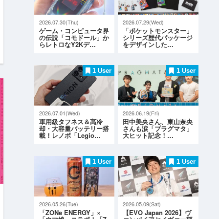
2026.07.30(Thu)
2026.07.29(Wed)
ゲーム・コンピュータ界
「ポケットモンスター」
の伝説「コモドール」か
シリーズ歴代パッケージ
らレトロなY2Kデ…
をデザインした…
1 User
1 User
2026.07.01(Wed)
2026.06.19(Fri)
軍用級タフネス＆高冷
田中美央さん、東山奈央
却・大容量バッテリー搭
さんも涙「プラグマタ」
載！レノボ「Legio…
大ヒット記念！…
1 User
1 User
2026.05.26(Tue)
2026.05.09(Sat)
「ZONe ENERGY」×
【EVO Japan 2026】ヴ