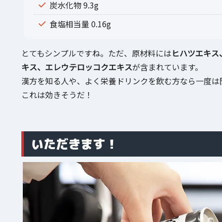
炭水化物 9.3g
食塩相当量 0.16g
とてもシンプルですね。ただ、原材料には
ヒハツエキス
キス、エレウテロッコクエキス
が含まれています。
漢方を知る人や、よく栄養ドリンクを飲む方なら一度は
これは効きそうだ！
いただきます！