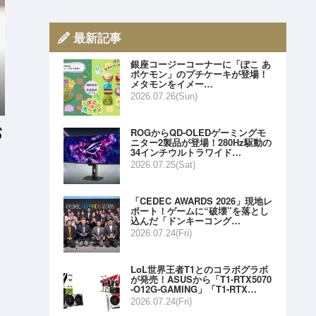
最新記事
銀座コージーコーナーに「ぽこ あ
ポケモン」のプチケーキが登場！
メタモンをイメー…
2026.07.26(Sun)
ROGからQD-OLEDゲーミングモ
ニター2製品が登場！280Hz駆動の
34インチウルトラワイド…
2026.07.25(Sat)
「CEDEC AWARDS 2026」現地レ
ポート！ゲームに“破壊”を落とし
込んだ「ドンキーコング…
2026.07.24(Fri)
LoL世界王者T1とのコラボグラボ
が発売！ASUSから「T1-RTX5070
-O12G-GAMING」「T1-RTX…
2026.07.24(Fri)