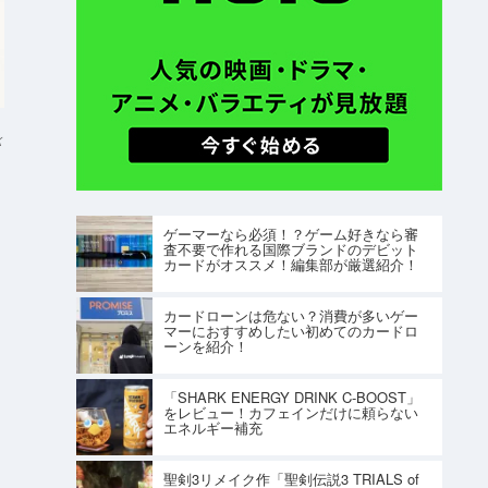
K
ゲーマーなら必須！？ゲーム好きなら審
査不要で作れる国際ブランドのデビット
カードがオススメ！編集部が厳選紹介！
カードローンは危ない？消費が多いゲー
マーにおすすめしたい初めてのカードロ
ーンを紹介！
「SHARK ENERGY DRINK C-BOOST」
をレビュー！カフェインだけに頼らない
エネルギー補充
聖剣3リメイク作「聖剣伝説3 TRIALS of