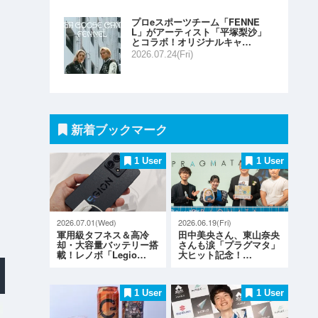
プロeスポーツチーム「FENNE
L」がアーティスト「平塚梨沙」
とコラボ！オリジナルキャ…
2026.07.24(Fri)
新着ブックマーク
1 User
1 User
2026.07.01(Wed)
2026.06.19(Fri)
軍用級タフネス＆高冷
田中美央さん、東山奈央
却・大容量バッテリー搭
さんも涙「プラグマタ」
載！レノボ「Legio…
大ヒット記念！…
1 User
1 User