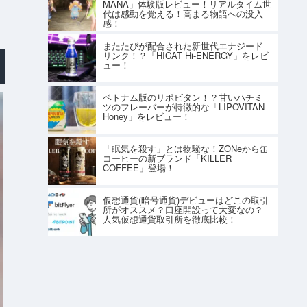
MANA」体験版レビュー！リアルタイム世
代は感動を覚える！高まる物語への没入
感！
またたびが配合された新世代エナジード
リンク！？「HICAT Hi-ENERGY」をレビ
ュー！
ベトナム版のリポビタン！？甘いハチミ
ツのフレーバーが特徴的な「LIPOVITAN
Honey」をレビュー！
「眠気を殺す」とは物騒な！ZONeから缶
コーヒーの新ブランド「KILLER
COFFEE」登場！
仮想通貨(暗号通貨)デビューはどこの取引
所がオススメ？口座開設って大変なの？
人気仮想通貨取引所を徹底比較！