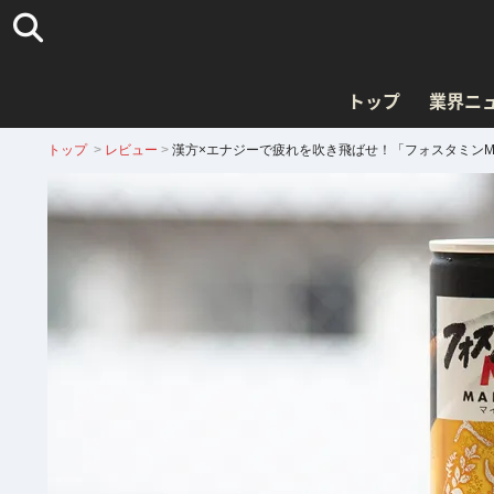
トップ
業界ニ
トップ
>
レビュー
>
漢方×エナジーで疲れを吹き飛ばせ！「フォスタミン