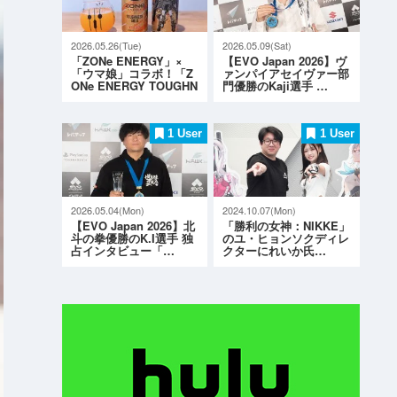
2026.05.26(Tue)
2026.05.09(Sat)
「ZONe ENERGY」×
【EVO Japan 2026】ヴ
「ウマ娘」コラボ！「Z
ァンパイアセイヴァー部
ONe ENERGY TOUGHN
門優勝のKaji選手 …
ESS G…
1 User
1 User
2026.05.04(Mon)
2024.10.07(Mon)
【EVO Japan 2026】北
「勝利の女神：NIKKE」
斗の拳優勝のK.I選手 独
のユ・ヒョンソクディレ
占インタビュー「…
クターにれいか氏…