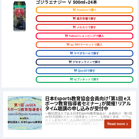
ゴジラエナジー Ⅴ 500ml×24本
Amazonで購入
楽天市場で探す
メルカリで探す
Yahoo!ショッピングで購入
au PAYマーケットで購入
ヤマダモールで探す
ゲオオンラインで探す
Qoo10で探す
セブンネットで探す
日本Esports教育協会会員向け「第1回 eス
ポーツ教育指導者セミナー」が開催！リアル
タイム聴講の申し込みが受付中
一般社団法人である日本Esports教育協会が、会員向け「第1回
JeSEA国際eスポーツ指導者セミナー」を開催と発表。リアル
タイム参加の申し込み締め切りは2026年5月14日(木)で、講義
は2026年5月16日(土)から3週間にわたって行われます。
Read more