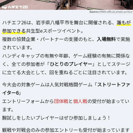
ePARA official photo archive
ハチエフ26は、岩手県八幡平市を舞台に開催される、
誰もが
参加できる
共生型eスポーツイベント。
複数の協賛企業・パートナーの支援のもと、
入場無料
で実施
されています。
ハンディキャップの有無や年齢、ゲーム経験の有無に関係な
く、全ての参加者が「
ひとりのプレイヤー
」としてステージ
に立てる大会として、回を重ねるごとに注目されています。
今大会の対象ゲームは人気対戦格闘ゲーム「
ストリートファ
イター6
」
エントリーフォームから
団体戦
と
個人戦
の受付が始まってい
ます。
腕試しをしたいプレイヤーはぜひ参加しましょう！
観戦や対戦会のみの参加エントリーも受付が始まっています