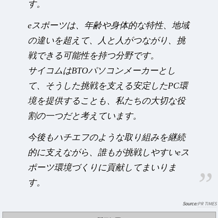
す。
eスポーツは、年齢や身体的な特性、地域
の違いを超えて、人と人がつながり、挑
戦できる可能性を持つ分野です。
サイコムはBTOパソコンメーカーとし
て、そうした挑戦を支える安定したPC環
境を提供することも、私たちの大切な役
割の一つだと考えています。
今後もハチエフのような取り組みを継続
的に支えながら、誰もが挑戦しやすいeス
ポーツ環境づくりに貢献してまいりま
す。
PR TIMES