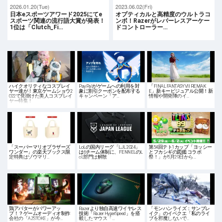
2026.01.20(Tue)
2023.06.02(Fri)
日本eスポーツアワード2025にてe
オプティカルと高精度のウルトラコ
スポーツ関連の流行語大賞が発表！
ンボ！Razerがレバーレスアーケー
1位は「Clutch_Fi…
ドコントローラー…
ハイクオリティなコスプレイ
PayPalがゲームへの利用を対
「FINAL FANTASY VII REMAK
ヤー達が！東京ゲームショウ2
象に割引クーポンを配布する
E」新キービジュアル公開！新
022で見掛けた美人コスプレイ
キャンペーン「ア…
情報や開発陣のイ…
ヤー特集！
「スーパーマリオブラザーズ
LoLの国内リーグ「LJL 2024」
第54回テト1カップ「ヨッシー
ワンダー」の楽天ブックス限
は6チーム体制に、FENNELのL
とフカシギの図鑑 コラボ
定特典はゾウマリ…
oL部門は解散
祭！」が5月29日から…
鶏アバターがパワーアッ
Razerより独自高速ワイヤレス
「モンハンライズ：サンブレ
プ！？ゲームオーディオ制作
技術「Razer HyperSpeed」を搭
イク」のイベクエ「私のライ
会社の「AZSTOKE」が今…
載したマウス「…
ブを邪魔しないで…