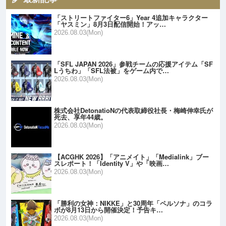
「ストリートファイター6」Year 4追加キャラクター
「ヤスミン」8月3日配信開始！アッ…
2026.08.03(Mon)
「SFL JAPAN 2026」参戦チームの応援アイテム「SF
Lうちわ」「SFL法被」をゲーム内で…
2026.08.03(Mon)
株式会社DetonatioNの代表取締役社長・梅崎伸幸氏が
死去、享年44歳。
2026.08.03(Mon)
【ACGHK 2026】「アニメイト」「Medialink」ブー
スレポート！「Identity V」や「映画…
2026.08.03(Mon)
「勝利の女神：NIKKE」と30周年「ペルソナ」のコラ
ボが8月13日から開催決定！予告キ…
2026.08.03(Mon)