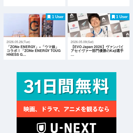
1 User
1 User
2026.05.26(Tue)
2026.05.09(Sat)
「ZONe ENERGY」×「ウマ娘」
【EVO Japan 2026】ヴァンパイ
コラボ！「ZONe ENERGY TOUG
アセイヴァー部門優勝のKaji選手
HNESS G…
…