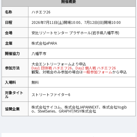
開催概要
名称
ハチエフ26
日程
2026年7月11日(土)開場10:00、7月12日(日)開場10:00
会場
安比リゾートセンター プラザホール(岩手県八幡平市)
主催
株式会社ePARA
開催協力
八幡平市
大会エントリーフォームより申込
参加方法
Day1 団体戦 ハチエフ26
、
Day2 個人戦 ハチエフ26
観覧、対戦会のみ参加の場合は
一般参加フォーム
から申込
入場料
無料
対象タイト
ストリートファイター6
ル
株式会社サイコム、株式会社JAPANNEXT、株式会社Yogib
協賛企業
o、SteelSeries、GRAPHT/MSY株式会社