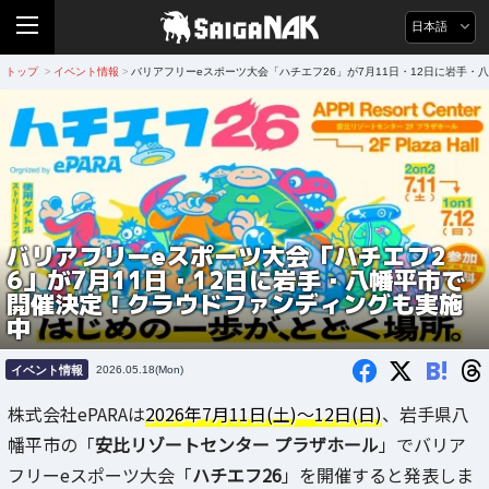
日本語
トップ
イベント情報
バリアフリーeスポーツ大会「ハチエフ26」が7月11日・12日に岩手
>
>
バリアフリーeスポーツ大会「ハチエフ2
6」が7月11日・12日に岩手・八幡平市で
開催決定！クラウドファンディングも実施
中
B!
イベント情報
2026.05.18(Mon)
株式会社ePARAは
2026年7月11日(土)～12日(日)
、岩手県八
幡平市の「
安比リゾートセンター プラザホール
」でバリア
フリーeスポーツ大会「
ハチエフ26
」を開催すると発表しま