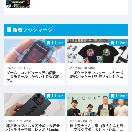
新着ブックマーク
1 User
1 User
2026.07.30(Thu)
2026.07.29(Wed)
ゲーム・コンピュータ界の伝説
「ポケットモンスター」シリーズ
「コモドール」からレトロなY2K
歴代パッケージをデザインした…
デ…
1 User
1 User
2026.07.01(Wed)
2026.06.19(Fri)
軍用級タフネス＆高冷却・大容量
田中美央さん、東山奈央さんも涙
バッテリー搭載！レノボ「Legio…
「プラグマタ」大ヒット記念！…