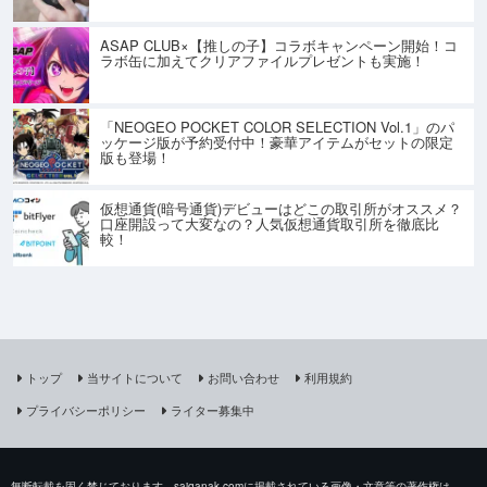
ASAP CLUB×【推しの子】コラボキャンペーン開始！コ
ラボ缶に加えてクリアファイルプレゼントも実施！
「NEOGEO POCKET COLOR SELECTION Vol.1」のパ
ッケージ版が予約受付中！豪華アイテムがセットの限定
版も登場！
仮想通貨(暗号通貨)デビューはどこの取引所がオススメ？
口座開設って大変なの？人気仮想通貨取引所を徹底比
較！
トップ
当サイトについて
お問い合わせ
利用規約
プライバシーポリシー
ライター募集中
無断転載を固く禁じております。saiganak.comに掲載されている画像・文章等の著作権は