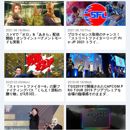
2021.08.16(Mon)
2021.06.10(Thu)
ストVで「オロ」&「あきら」配信
プロライセンス取得のチャンス！
開始！オンライントーナメントモー
「ストリートファイターリーグ: Pr
ドも実装！
o-JP 2021 トライ…
2025.03.03(Mon)
2019.09.18(Wed)
「ストリートファイター6」の新フ
TGS2019で開催されたCAPCOM P
ァイティングパス「くらえ！逆転の
RO TOUR 2019 アジアプレミアを
贈り物」が3月3日…
会場の臨場感そのままダ…