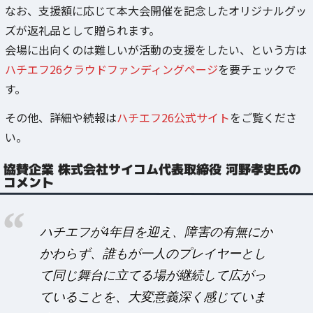
なお、支援額に応じて本大会開催を記念したオリジナルグッ
ズが返礼品として贈られます。
会場に出向くのは難しいが活動の支援をしたい、という方は
ハチエフ26クラウドファンディングページ
を要チェックで
す。
その他、詳細や続報は
ハチエフ26公式サイト
をご覧くださ
い。
協賛企業 株式会社サイコム代表取締役 河野孝史氏の
コメント
ハチエフが4年目を迎え、障害の有無にか
かわらず、誰もが一人のプレイヤーとし
て同じ舞台に立てる場が継続して広がっ
ていることを、大変意義深く感じていま