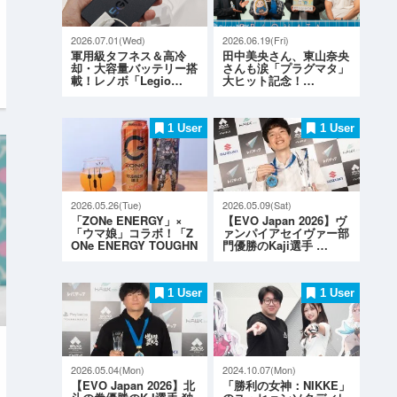
2026.07.01(Wed)
2026.06.19(Fri)
軍用級タフネス＆高冷
田中美央さん、東山奈央
却・大容量バッテリー搭
さんも涙「プラグマタ」
載！レノボ「Legio…
大ヒット記念！…
1 User
1 User
2026.05.26(Tue)
2026.05.09(Sat)
「ZONe ENERGY」×
【EVO Japan 2026】ヴ
「ウマ娘」コラボ！「Z
ァンパイアセイヴァー部
ONe ENERGY TOUGHN
門優勝のKaji選手 …
ESS G…
1 User
1 User
2026.05.04(Mon)
2024.10.07(Mon)
【EVO Japan 2026】北
「勝利の女神：NIKKE」