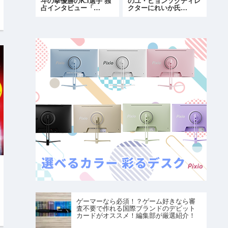
斗の拳優勝のK.I選手 独
のユ・ヒョンソクディレ
占インタビュー「…
クターにれいか氏…
ゲーマーなら必須！？ゲーム好きなら審
査不要で作れる国際ブランドのデビット
カードがオススメ！編集部が厳選紹介！