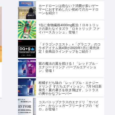
カードローンは危ない？消費が多いゲー
マーにおすすめしたい初めてのカードロ
ーンを紹介！
1缶に食物繊維4000mg配合！ロキトリッ
クの新たなイタズラ「ロキトリック ファ
イバースカッシュ」登場！
「ドラゴンクエスト」×「グラニフ」のコ
ラボアイテム第4弾が2023年1月に発売決
定！全商品ラインナップをご紹介！
紫の魔法の翼を授ける！「レッドブル・
エナジードリンク パープルエディショ
ン」登場！
柑橘すだち味の「レッドブル・エナジー
ドリンク すだちエディション」7月14日新
発売！夏の暑さを吹き飛ばす、シトラス
の爽やかなフレーバー
コスパトップクラスのエナドリ「サバイ
バー」からシュガーフリータイプの「ゼ
ロ」が登場！