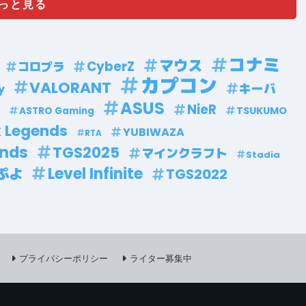
っと見る
コナミ
マウス
CyberZ
コロプラ
カプコン
VALORANT
キーバ
y
ASUS
NieR
n
TSUKUMO
ASTRO Gaming
 Legends
YUBIWAZA
RTA
ends
TGS2025
マインクラフト
Stadia
Level Infinite
ぷよ
TGS2022
プライバシーポリシー
ライター募集中