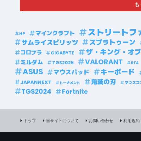
も
ストリートフ
マインクラフト
HP
スプラトゥーン
サムライスピリッツ
ザ・キング・オ
コロプラ
GIGABYTE
VALORANT
ミルダム
TGS2026
RTA
ASUS
キーボード
マウスパッド
鬼滅の刃
JAPANNEXT
マウスコ
トーナメント
TGS2024
Fortnite
トップ
当サイトについて
お問い合わせ
利用規約