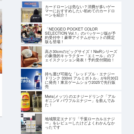
カードローンは危ない？消費が多いゲー
マーにおすすめしたい初めてのカードロ
ーンを紹介！
「NEOGEO POCKET COLOR
SELECTION Vol.1」のパッケージ版が予
約受付中！豪華アイテムがセットの限定
版も登場！
高さ30cmのビッグサイズ！NieRシリーズ
の象徴的キャラクター「エミール」のフ
ェイスクッション発表！予約受付開始！
持ち運び可能な「レッドブル・エナジー
ドリンク 330ml アルミボトル」が9月30日
に発売！東京ゲームショウ2025で先行販
売
Mets(メッツ) のエナジードリンク「アル
ギニンV パワフルエナジー」を飲んでみ
た！
地域限定エナドリ「千葉ローカルエナジ
ー」をレビューしたけどよくわかんなか
ったです