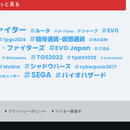
っと見る
ァイター
EVO
ルータ
シャープ
G-Tune
暗号通貨･仮想通貨
tpgs2024
RAIZIN
ブ・ファイターズ
EVO Japan
CGA
TGS2022
TpGS2025
Alienware
GTRACING
シャドウバース
NVIDIA
cyberpunk2077
SEGA
バイオハザード
ンピューター
プライバシーポリシー
ライター募集中