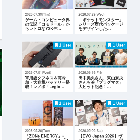
2026.07.30(Thu)
2026.07.29(Wed)
ゲーム・コンピュータ界
「ポケットモンスター」
の伝説「コモドール」か
シリーズ歴代パッケージ
らレトロなY2Kデ…
をデザインした…
1 User
1 User
2026.07.01(Wed)
2026.06.19(Fri)
軍用級タフネス＆高冷
田中美央さん、東山奈央
却・大容量バッテリー搭
さんも涙「プラグマタ」
載！レノボ「Legio…
大ヒット記念！…
1 User
1 User
2026.05.26(Tue)
2026.05.09(Sat)
「ZONe ENERGY」×
【EVO Japan 2026】ヴ