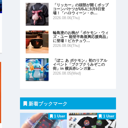
「リッカー」の頭部が開くポップ
コーンバケツがUSJに9月9日登
場！「ハロウィーン・ホ…
2026.08.06(Thu)
輪島塗のお椀が「ポケモン・ウィ
ズ・ユー 能登半島復興応援商品」
に登場！ピカチュウ…
2026.08.06(Thu)
「ぽこ あ ポケモン」初のリアル
イベント「ブクブクうみぞこの
街」in 横浜赤レンガ倉…
2026.08.05(Wed)
新着ブックマーク
1 User
1 User