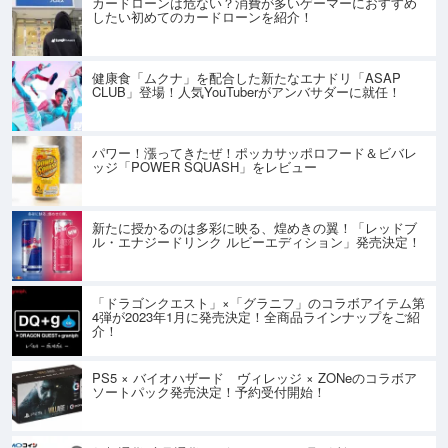
カードローンは危ない？消費が多いゲーマーにおすすめ
したい初めてのカードローンを紹介！
健康食「ムクナ」を配合した新たなエナドリ「ASAP
CLUB」登場！人気YouTuberがアンバサダーに就任！
パワー！漲ってきたぜ！ポッカサッポロフード＆ビバレ
ッジ「POWER SQUASH」をレビュー
新たに授かるのは多彩に映る、煌めきの翼！「レッドブ
ル・エナジードリンク ルビーエディション」発売決定！
「ドラゴンクエスト」×「グラニフ」のコラボアイテム第
4弾が2023年1月に発売決定！全商品ラインナップをご紹
介！
PS5 × バイオハザード ヴィレッジ × ZONeのコラボア
ソートパック発売決定！予約受付開始！