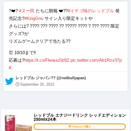
?❤️‍?
#ヌー民
たちに朗報 ❤️‍??
#イチゴ味のレッドブル
発
売記念?
#KingGnu
サイン入り限定キットや
さらには? ???? ??? ???? ?? ????? ???? ? ??? ???? 限定
グッズ?が
リズムゲームクリアで当たる??
⏰ 10/10まで‼️
応募は?
https://t.co/FlwauuSb9Z
pic.twitter.com/Ab1Rzx97p
K
— レッドブル ジャパン?? (@redbulljapan)
September 20, 2022
レッドブル エナジードリンク レッドエディション
250mlx24本
Amazonで購入