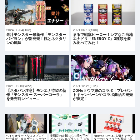
2024.06.04(Tue)
2021.06.13(Sun)
果汁モンスター最新作「モンスター
まるで戦隊ヒーロー！レアなご当地
パピヨン」が新発売！桃とネクタリ
エナドリ「ENERGY Z」3種類を飲
ンの風味
み比べてみた！
2021.03.10(Wed)
2021.12.21(Tue)
【ネタバレ注意】モンエナ待望の新
ZONe × ウマ娘のコラボ！プレゼン
作「モンスター スーパーコーラ」
トキャンペーンやコラボ商品の発売
を発売前レビュー…
が決定！
ハイクオリティなコスプレイ
漫画家の大川ぶくぶ氏が手が
Nintendo TOKYOに人気キャラク
ヤー達が！東京ゲームショウ2
けるアパレルブランド「BOSS
ターのスタチューが登場！各