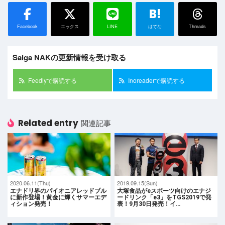
B!
Facebook
エックス
LINE
はてな
Threads
Saiga NAKの更新情報を受け取る
Feedlyで購読する
Inoreaderで購読する
Related entry
関連記事
2020.06.11(Thu)
2019.09.15(Sun)
エナドリ界のパイオニアレッドブル
大塚食品がeスポーツ向けのエナジ
に新作登場！黄金に輝くサマーエデ
ードリンク「e3」をTGS2019で発
ィション発売！
表！9月30日発売！イ…