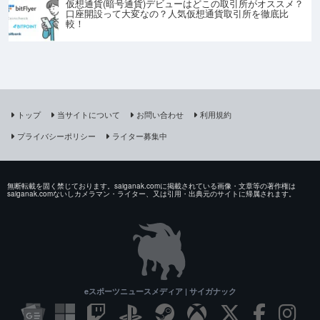
仮想通貨(暗号通貨)デビューはどこの取引所がオススメ？
口座開設って大変なの？人気仮想通貨取引所を徹底比
較！
トップ
当サイトについて
お問い合わせ
利用規約
プライバシーポリシー
ライター募集中
無断転載を固く禁じております。saiganak.comに掲載されている画像・文章等の著作権は
saiganak.comないしカメラマン・ライター、又は引用・出典元のサイトに帰属されます。
eスポーツニュースメディア | サイガナック