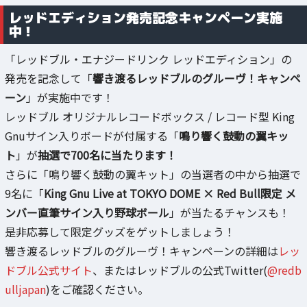
レッドエディション発売記念キャンペーン実施
中！
「レッドブル・エナジードリンク レッドエディション」の
発売を記念して「
響き渡るレッドブルのグルーヴ！キャンペ
ーン
」が実施中です！
レッドブル オリジナルレコードボックス / レコード型 King
Gnuサイン入りボードが付属する「
鳴り響く鼓動の翼キッ
ト
」が
抽選で700名に当たります！
さらに「鳴り響く鼓動の翼キット」の当選者の中から抽選で
9名に「
King Gnu Live at TOKYO DOME × Red Bull限定 メ
ンバー直筆サイン入り野球ボール
」が当たるチャンスも！
是非応募して限定グッズをゲットしましょう！
響き渡るレッドブルのグルーヴ！キャンペーンの詳細は
レッ
ドブル公式サイト
、またはレッドブルの公式Twitter(
@redb
ulljapan
)をご確認ください。