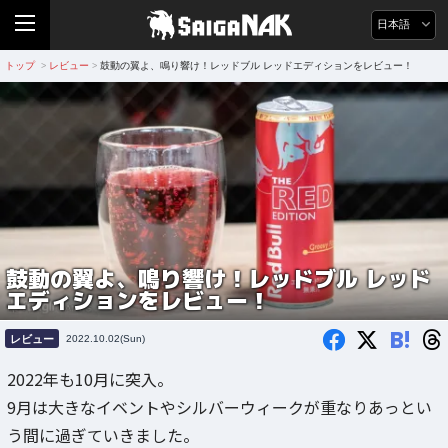
日本語
トップ
レビュー
鼓動の翼よ、鳴り響け！レッドブル レッドエディションをレビュー！
>
>
鼓動の翼よ、鳴り響け！レッドブル レッド
エディションをレビュー！
B!
レビュー
2022.10.02(Sun)
2022年も10月に突入。
9月は大きなイベントやシルバーウィークが重なりあっとい
う間に過ぎていきました。