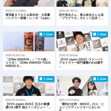
2026.07.01(Wed)
2026.06.19(Fri)
軍用級タフネス＆高冷却・大容量
田中美央さん、東山奈央さんも涙
バッテリー搭載！レノボ「Legio…
「プラグマタ」大ヒット記念！…
1 User
1 User
2026.05.26(Tue)
2026.05.09(Sat)
「ZONe ENERGY」×「ウマ娘」
【EVO Japan 2026】ヴァンパイ
コラボ！「ZONe ENERGY TOUG
アセイヴァー部門優勝のKaji選手
HNESS G…
…
1 User
1 User
2026.05.04(Mon)
2024.10.07(Mon)
【EVO Japan 2026】北斗の拳優
「勝利の女神：NIKKE」のユ・ヒ
勝のK.I選手 独占インタビュー「…
ョンソクディレクターにれいか
氏…