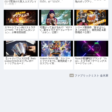
022で見掛けた美人コスプレイ
RUSH」が「GUILTY …
地のポップアッ…
ヤー特集！
スマートフォン向けストラテ
可愛がってあげるわ♡「KOF X
シリーズ最新作「新すばらし
ジーRPG「マイホームダンジ
V」新キャラクタートレーラー
きこのせかい」発売決定＆新
ョン」が事前登録受…
「ルオン」公開！
情報続々公開！
【シャドバフェス2026】Shado
Nintendo Switch 2版「ストリー
Razerが老舗時計ブランド「Fo
wverse EVOLVEエリアレポー
トファイター6」発売決定！ク
ssil」とコラボ！ゲーミングス
ト！リアルカード…
ロスプレイ対…
マートウォッチ…
ファブリックミスト 金木犀