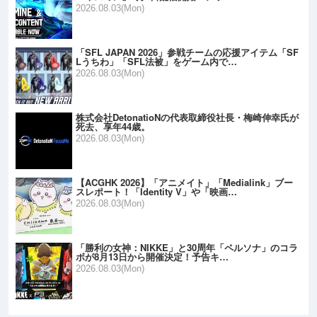
2026.08.03(Mon)
「SFL JAPAN 2026」参戦チームの応援アイテム「SF
Lうちわ」「SFL法被」をゲーム内で…
2026.08.03(Mon)
株式会社DetonatioNの代表取締役社長・梅崎伸幸氏が
死去、享年44歳。
2026.08.03(Mon)
【ACGHK 2026】「アニメイト」「Medialink」ブー
スレポート！「Identity V」や「映画…
2026.08.03(Mon)
「勝利の女神：NIKKE」と30周年「ペルソナ」のコラ
ボが8月13日から開催決定！予告キ…
2026.08.03(Mon)