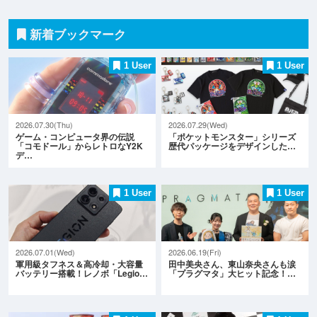
新着ブックマーク
1 User
1 User
2026.07.30(Thu)
2026.07.29(Wed)
ゲーム・コンピュータ界の伝説
「ポケットモンスター」シリーズ
「コモドール」からレトロなY2K
歴代パッケージをデザインした…
デ…
1 User
1 User
2026.07.01(Wed)
2026.06.19(Fri)
軍用級タフネス＆高冷却・大容量
田中美央さん、東山奈央さんも涙
バッテリー搭載！レノボ「Legio…
「プラグマタ」大ヒット記念！…