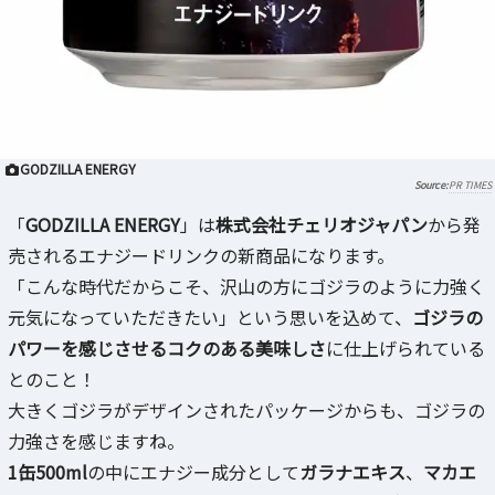
GODZILLA ENERGY
PR TIMES
「
GODZILLA ENERGY
」は
株式会社チェリオジャパン
から発
売されるエナジードリンクの新商品になります。
「こんな時代だからこそ、沢山の方にゴジラのように力強く
元気になっていただきたい」という思いを込めて、
ゴジラの
パワーを感じさせるコクのある美味しさ
に仕上げられている
とのこと！
大きくゴジラがデザインされたパッケージからも、ゴジラの
力強さを感じますね。
1缶500ml
の中にエナジー成分として
ガラナエキス
、
マカエ