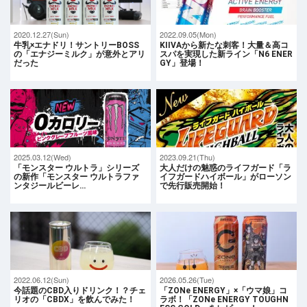
2020.12.27(Sun)
2022.09.05(Mon)
牛乳×エナドリ！サントリーBOSS
KIIVAから新たな刺客！大量＆高コ
の「エナジーミルク」が意外とアリ
スパを実現した新ライン「N6 ENER
だった
GY」登場！
2025.03.12(Wed)
2023.09.21(Thu)
「モンスター ウルトラ」シリーズ
大人だけの魅惑のライフガード「ラ
の新作「モンスター ウルトラファ
イフガードハイボール」がローソン
ンタジールビーレ…
で先行販売開始！
2022.06.12(Sun)
2026.05.26(Tue)
今話題のCBD入りドリンク！？チェ
「ZONe ENERGY」×「ウマ娘」コ
リオの「CBDX」を飲んでみた！
ラボ！「ZONe ENERGY TOUGHN