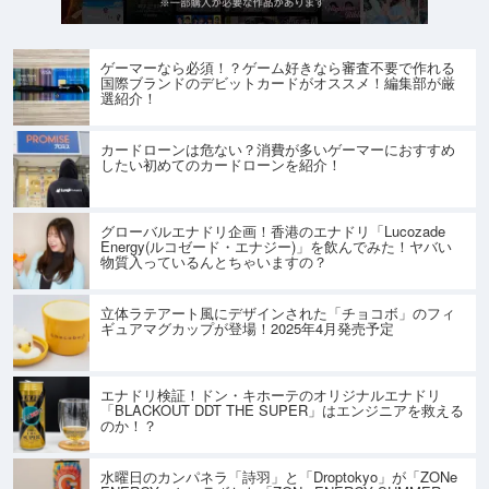
ゲーマーなら必須！？ゲーム好きなら審査不要で作れる
国際ブランドのデビットカードがオススメ！編集部が厳
選紹介！
カードローンは危ない？消費が多いゲーマーにおすすめ
したい初めてのカードローンを紹介！
グローバルエナドリ企画！香港のエナドリ「Lucozade
Energy(ルコゼード・エナジー)」を飲んでみた！ヤバい
物質入っているんとちゃいますの？
立体ラテアート風にデザインされた「チョコボ」のフィ
ギュアマグカップが登場！2025年4月発売予定
エナドリ検証！ドン・キホーテのオリジナルエナドリ
「BLACKOUT DDT THE SUPER」はエンジニアを救える
のか！？
水曜日のカンパネラ「詩羽」と「Droptokyo」が「ZONe