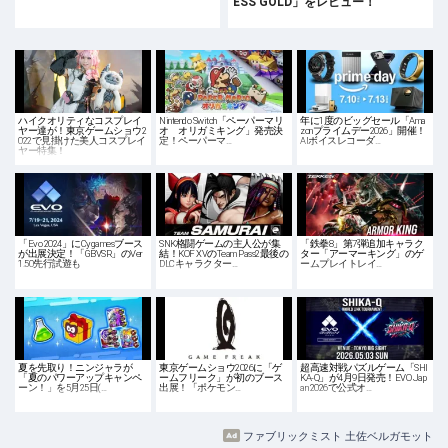
ESS GOLD」をレビュー！
ハイクオリティなコスプレイ
Nintendo Switch「ペーパーマリ
年に1度のビッグセール「Ama
ヤー達が！東京ゲームショウ2
オ オリガミキング」発売決
zonプライムデー2026」開催！
022で見掛けた美人コスプレイ
定！ペーパーマ…
AIボイスレコーダ…
ヤー特集！
「Evo 2024」にCygamesブース
SNK格闘ゲームの主人公が集
「鉄拳8」第7弾追加キャラク
が出展決定！「GBVSR」のVer
結！KOF XVのTeam Pass2最後の
ター「アーマーキング」のゲ
1.50先行試遊も
DLCキャラクター…
ームプレイトレイ…
夏を先取り！ニンジャラが
東京ゲームショウ2026に「ゲ
超高速対戦パズルゲーム「SHI
「夏のパワーアップキャンペ
ームフリーク」が初のブース
KA-Q」が4月9日発売！EVO Jap
ーン！」を5月25日(…
出展！「ポケモン…
an 2026で公式オ…
ファブリックミスト 土佐ベルガモット