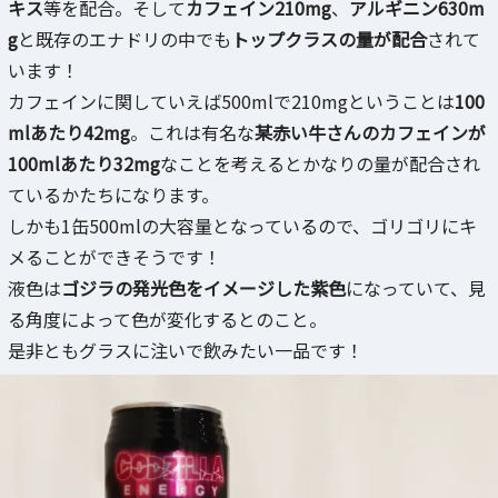
キス
等を配合。そして
カフェイン210mg
、
アルギニン630m
g
と既存のエナドリの中でも
トップクラスの量が配合
されて
います！
カフェインに関していえば500mlで210mgということは
100
mlあたり42mg
。これは有名な
某赤い牛さんのカフェインが
100mlあたり32mg
なことを考えるとかなりの量が配合され
ているかたちになります。
しかも1缶500mlの大容量となっているので、ゴリゴリにキ
メることができそうです！
液色は
ゴジラの発光色をイメージした紫色
になっていて、見
る角度によって色が変化するとのこと。
是非ともグラスに注いで飲みたい一品です！