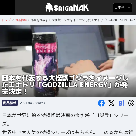
日本語
トップ
商品情報
日本を代表する大怪獣ゴジラをイメージしたエナドリ「GODZILLA ENERG
>
>
日本を代表する大怪獣ゴジラをイメージし
たエナドリ「GODZILLA ENERGY」が発
売決定！
B!
商品情報
2021.04.28(Wed)
日本が世界に誇る特撮怪獣映画の金字塔「
ゴジラ
」シリー
ズ。
世界中で大人気の特撮シリーズはもちろん、この春からは新