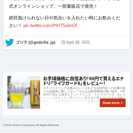
式オンラインショップ、一部量販店で発売！
絶対負けられない日や気合いを入れたい時にお飲みくだ
さい！
pic.twitter.com/PtHT5s6nOf
— ゴジラ (@godzilla_jp)
April 28, 2021
お手頃価格に自信あり！90円で買えるエナ
ドリ「ライフガードX」をレビュー！
エナジードリンクは飲みたい！けれども200円近くの出費が続
くのは財布に優しくない！そんなお財布事情の強い味方、1本
90円で買える格安エナジードリンク「ライフガードX」をレビ
ューしてみました！慌ただしい新生活を乗り切る頼れる相棒と
して、こちらのエナジードリンクを選んでみてはいかがでしょ
Read more
うか？
©2018 Cheerio Corporation All Rights Reserved.