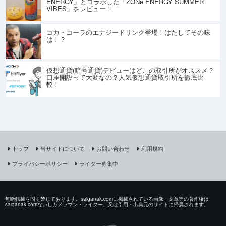
ENERGY」とコラボした「ZONe ENERGY SUMMER
VIBES」をレビュー！
コカ・コーラのエナジードリンク登場！はたしてその味
は！？
仮想通貨(暗号通貨)デビューはどこの取引所がオススメ？
口座開設って大変なの？人気仮想通貨取引所を徹底比
較！
トップ
当サイトについて
お問い合わせ
利用規約
プライバシーポリシー
ライター募集中
無断転載を固く禁じております。saiganak.comに掲載されている画像・文章等の著作権は
saiganak.comないしカメラマン・ライター、又は引用・出典元のサイトに帰属されます。