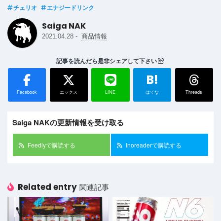
チェリオ
エナジードリンク
Saiga NAK
-
2021.04.28
商品情報
記事を読んだら是非シェアして下さい
B!
Facebook
エックス
LINE
はてな
Threads
Saiga NAKの更新情報を受け取る
Feedlyで購読する
Inoreaderで購読する
Related entry
関連記事