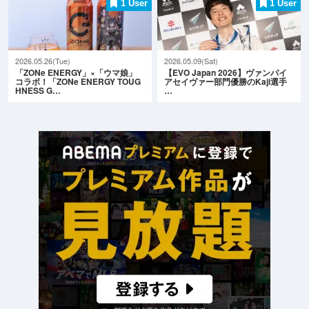
1 User
1 User
2026.05.26(Tue)
2026.05.09(Sat)
「ZONe ENERGY」×「ウマ娘」
【EVO Japan 2026】ヴァンパイ
コラボ！「ZONe ENERGY TOUG
アセイヴァー部門優勝のKaji選手
HNESS G…
…