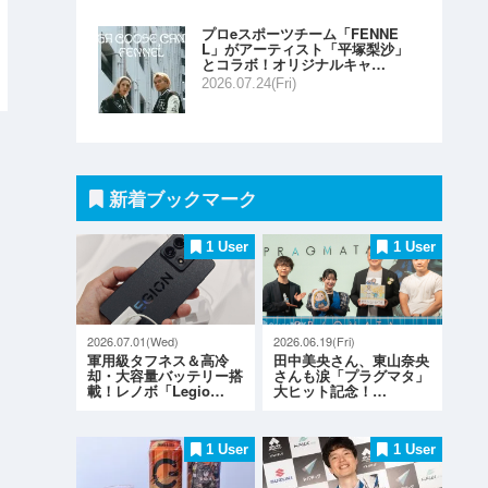
プロeスポーツチーム「FENNE
L」がアーティスト「平塚梨沙」
とコラボ！オリジナルキャ…
2026.07.24(Fri)
新着ブックマーク
1 User
1 User
2026.07.01(Wed)
2026.06.19(Fri)
軍用級タフネス＆高冷
田中美央さん、東山奈央
却・大容量バッテリー搭
さんも涙「プラグマタ」
載！レノボ「Legio…
大ヒット記念！…
1 User
1 User