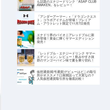
も話題のエナジードリンク「ASAP CLUB
AWAKEN」をレビュー！
「アンダーアーマー」×「ドラゴンクエス
ト」コラボアイテムが登場！プレミア
ム・アウトレット限定で11月7日発売
エナドリ界のパイオニアレッドブルに新
作登場！黄金に輝くサマーエディション
発売！
「レッドブル・エナジードリンク サマー
エディション」レビュー！飲みやすさ抜
群のマンゴーパイン味で夏を乗り切れ！
仮想通貨(暗号通貨)デビューはどこの取引
所がオススメ？口座開設って大変なの？
人気仮想通貨取引所を徹底比較！