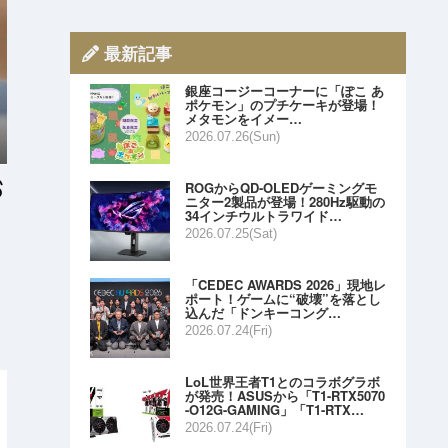
最新記事
銀座コージーコーナーに「ぽこ あ
ポケモン」のプチケーキが登場！
メタモンをイメー…
2026.07.26(Sun)
ROGからQD-OLEDゲーミングモ
ニター2製品が登場！280Hz駆動の
34インチウルトラワイド…
2026.07.25(Sat)
「CEDEC AWARDS 2026」現地レ
ポート！ゲームに“破壊”を落とし
込んだ「ドンキーコング…
2026.07.24(Fri)
LoL世界王者T1とのコラボグラボ
が発売！ASUSから「T1-RTX5070
-O12G-GAMING」「T1-RTX…
2026.07.24(Fri)