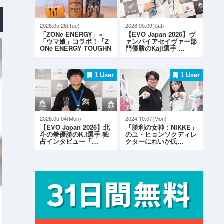
2026.05.26(Tue)
2026.05.09(Sat)
「ZONe ENERGY」×
【EVO Japan 2026】ヴ
「ウマ娘」コラボ！「Z
ァンパイアセイヴァー部
ONe ENERGY TOUGHN
門優勝のKaji選手 …
ESS G…
1 User
1 User
2026.05.04(Mon)
2024.10.07(Mon)
【EVO Japan 2026】北
「勝利の女神：NIKKE」
斗の拳優勝のK.I選手 独
のユ・ヒョンソクディレ
占インタビュー「…
クターにれいか氏…