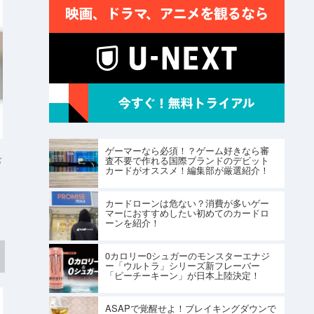
ゲーマーなら必須！？ゲーム好きなら審
査不要で作れる国際ブランドのデビット
K
カードがオススメ！編集部が厳選紹介！
カードローンは危ない？消費が多いゲー
マーにおすすめしたい初めてのカードロ
ーンを紹介！
0カロリー0シュガーのモンスターエナジ
ー「ウルトラ」シリーズ新フレーバー
「ピーチーキーン」が日本上陸決定！
ASAPで覚醒せよ！ブレイキングダウンで