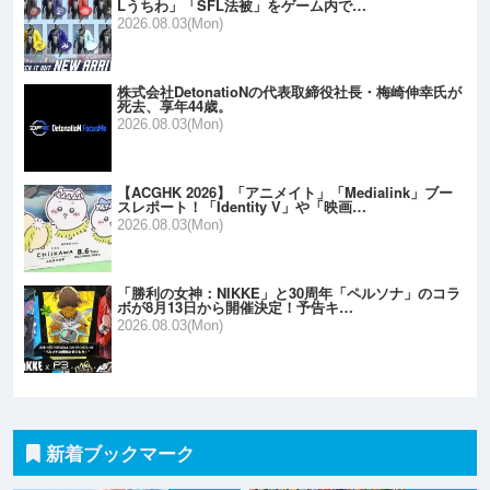
Lうちわ」「SFL法被」をゲーム内で…
2026.08.03(Mon)
株式会社DetonatioNの代表取締役社長・梅崎伸幸氏が
死去、享年44歳。
2026.08.03(Mon)
【ACGHK 2026】「アニメイト」「Medialink」ブー
スレポート！「Identity V」や「映画…
2026.08.03(Mon)
「勝利の女神：NIKKE」と30周年「ペルソナ」のコラ
ボが8月13日から開催決定！予告キ…
2026.08.03(Mon)
新着ブックマーク