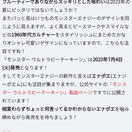
フルーティーでありながらスッキリとした味わい
は2023年の
夏にピッタリではないでしょうか？
またパッと見はいつものモンスターエナジーのデザインを同
じように見えますが、よく見るとピースマークやスマイルな
どの
1960年代カルチャー
をスタイリッシュにまとめたかな
りオシャレ可愛いデザインになっていますので、こちらも注
目ですね！
「モンスター ウルトラピーチーキーン」は
2023年7月4日
(火)発売
となります！
そしてモンスターエナジーの新作と言えば
エナポエ
(エナジ
ーポエム)にも注目が集まりますが、公式サイトの
「モンス
ター ウルトラピーチーキーン」製品ページ
ですでに公開さ
れています！
相変わらずちょっと何言ってるかわからないエナポエ
を噛み
締めながら発売をを待ちましょう！