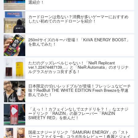
選紹介！
カードローンは危ない？消費が多いゲーマーにおすすめ
したい初めてのカードローンを紹介！
250mlサイズのキーバ登場！「KiiVA ENERGY BOOST」
を飲んでみた！
ただのグッズレベルじゃない！「NieR Replicant
ver.1.22474487139...」と「NieR:Automata」のオリジナ
ルグラスがカッコ良すぎる！
日本限定の“白いレッドブル”が登場！フレッシュなピーチ
味？RedBull THE WHITE EDITION Fresh Breezeを早速
飲んでみた！
「えっ！！カフェインなしでエナドリを？！」なエナジ
ードリンク「RAIZIN」の新フレーバー「RAIZIN
SWEETY RED」を飲んだ！
国産エナジードリンク「SAMURAI ENERGY」の「スト
リートファイター6」コラボ缶をレビュー！春麗とジェイ