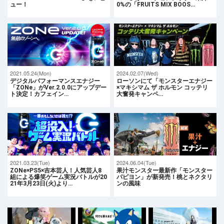
ュー！
0%の「FRUITS MIX BOOS…
2021.05.24(Mon)
2024.02.07(Wed)
デジタルパフォーマンスエナジー
ローソンにて「モンスターエナジー
「ZONe」がVer.2.0.0にアップデー
×マキシマム ザ ホルモン コッテリ
ト決定！カフェイン…
大奮発キャンペ…
2021.03.23(Tue)
2024.06.04(Tue)
ZONe×PS5×吉本芸人！人気芸人8
果汁モンスター最新作「モンスター
組による爆笑ゲーム実況バトルが20
パピヨン」が新発売！桃とネクタリ
21年3月23日(火)より…
ンの風味