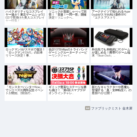
ハイクオリティなコスプレイ
ソニックが直接しゃべって回
アークナイツで知られるHyper
ヤー達が！東京ゲームショウ2
答！「音速！一問一答」開催
Gryphがスマホ向け新作RPG
022で見掛けた美人コスプレイ
決定！ソニックへ…
「エクス アストリ…
ヤー特集！
ロックマンXがスマホで復活！
合計10756Mbpsのトライバンド
外出先でも本格的にPCゲーム
「ロックマンX DiVE」の日本
ゲーミングルーター ティーピ
が楽しめる！携帯PCゲーム端
リリース決定！事…
ーリンクジャパ…
末「Steam Deck」…
「モンスターハンターNow」
ギミック豊富なステージを勝
新たなキャラクターや悪魔も
でシリーズ20周年記念イベン
ち抜け！「第4回 スマブラSP
登場する「真・女神転生V」の
トが開始、2回目の…
オンラインチャレ…
最新PVが公開！
ファブリックミスト 金木犀