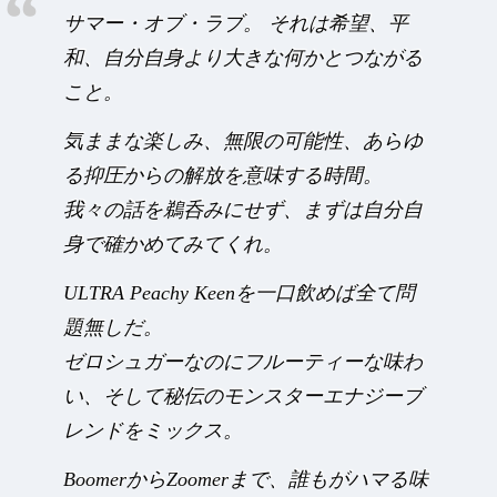
サマー・オブ・ラブ。 それは希望、平
和、自分自身より大きな何かとつながる
こと。
気ままな楽しみ、無限の可能性、あらゆ
る抑圧からの解放を意味する時間。
我々の話を鵜呑みにせず、まずは自分自
身で確かめてみてくれ。
ULTRA Peachy Keenを一口飲めば全て問
題無しだ。
ゼロシュガーなのにフルーティーな味わ
い、そして秘伝のモンスターエナジーブ
レンドをミックス。
BoomerからZoomerまで、誰もがハマる味