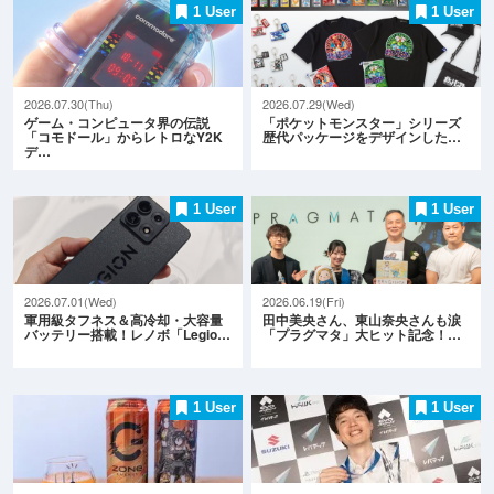
1 User
1 User
2026.07.30(Thu)
2026.07.29(Wed)
ゲーム・コンピュータ界の伝説
「ポケットモンスター」シリーズ
「コモドール」からレトロなY2K
歴代パッケージをデザインした…
デ…
1 User
1 User
2026.07.01(Wed)
2026.06.19(Fri)
軍用級タフネス＆高冷却・大容量
田中美央さん、東山奈央さんも涙
バッテリー搭載！レノボ「Legio…
「プラグマタ」大ヒット記念！…
1 User
1 User