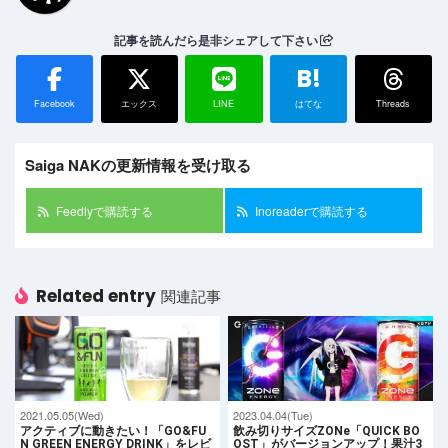
記事を読んだら是非シェアして下さい
B!
Facebook
エックス
LINE
はてな
Threads
Saiga NAKの更新情報を受け取る
Feedlyで購読する
Inoreaderで購読する
Related entry
関連記事
2021.05.05(Wed)
2023.04.04(Tue)
アクティブに動きたい！「GO&FU
飲み切りサイズZONe「QUICK BO
N GREEN ENERGY DRINK」をレビ
OST」がバージョンアップ！果汁3