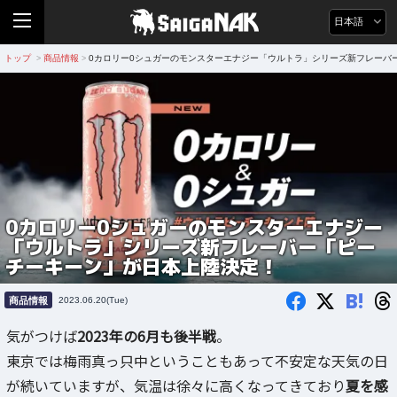
日本語
トップ
商品情報
0カロリー0シュガーのモンスターエナジー「ウルトラ」シリーズ新フレーバ
>
>
0カロリー0シュガーのモンスターエナジー
「ウルトラ」シリーズ新フレーバー「ピー
チーキーン」が日本上陸決定！
B!
商品情報
2023.06.20(Tue)
気がつけば
2023年の6月も後半戦
。
東京では梅雨真っ只中ということもあって不安定な天気の日
が続いていますが、気温は徐々に高くなってきており
夏を感