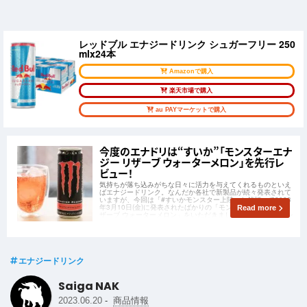
レッドブル エナジードリンク シュガーフリー 250
mlx24本
Amazonで購入
楽天市場で購入
au PAYマーケットで購入
今度のエナドリは“すいか”「モンスターエナ
ジー リザーブ ウォーターメロン」を先行レ
ビュー！
気持ちが落ち込みがちな日々に活力を与えてくれるものといえ
ばエナジードリンク。なんだか各社で新製品が続々発表されて
いますが、今回は「#すいかモンスター上陸」と銘打って2023
年3月10日(金)に発表されたばかりの「モンスターエナジー リ
Read more
ザーブ ウォーターメロン」をいただきましたので、さっそくレ
ビューしていきます！
エナジードリンク
Saiga NAK
-
2023.06.20
商品情報