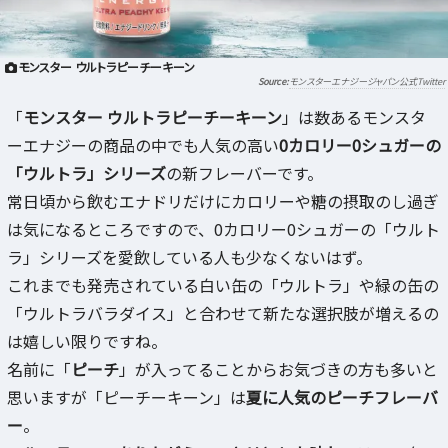
モンスター ウルトラピーチーキーン
モンスターエナジージャパン公式Twitter
「
モンスター ウルトラピーチーキーン
」は数あるモンスタ
ーエナジーの商品の中でも人気の高い
0カロリー0シュガーの
「ウルトラ」シリーズ
の新フレーバーです。
常日頃から飲むエナドリだけにカロリーや糖の摂取のし過ぎ
は気になるところですので、0カロリー0シュガーの「ウルト
ラ」シリーズを愛飲している人も少なくないはず。
これまでも発売されている白い缶の「ウルトラ」や緑の缶の
「ウルトラバラダイス」と合わせて新たな選択肢が増えるの
は嬉しい限りですね。
名前に「
ピーチ
」が入ってることからお気づきの方も多いと
思いますが「ピーチーキーン」は
夏に人気のピーチフレーバ
ー
。