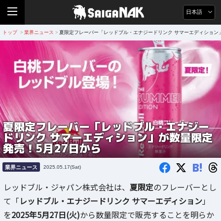
日本語
トップ
業界ニュース
夏限定フレーバー「レッドブル・エナジードリンク サマーエディション」
>
>
夏限定フレーバー「レッドブル・エナジー
ドリンク サマーエディション」が数量限定
発売！5月27日から
B!
業界ニュース
2025.05.17(Sat)
レッドブル・ジャパン株式会社は、
夏限定
のフレーバーとし
て「
レッドブル・エナジードリンク サマーエディション
」
を
2025年5月27日(火)
から数量限定で販売することを明らか