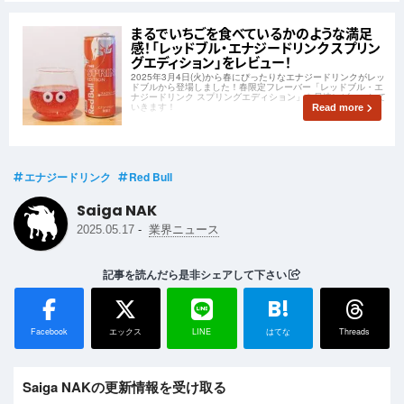
まるでいちごを食べているかのような満足
感！「レッドブル・エナジードリンク スプリン
グエディション」をレビュー！
2025年3月4日(火)から春にぴったりなエナジードリンクがレッ
ドブルから登場しました！春限定フレーバー「レッドブル・エ
ナジードリンク スプリングエディション」を早速レビューして
いきます！
Read more
エナジードリンク
Red Bull
Saiga NAK
-
2025.05.17
業界ニュース
記事を読んだら是非シェアして下さい
B!
Facebook
エックス
LINE
はてな
Threads
Saiga NAKの更新情報を受け取る