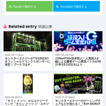
Feedlyで購読する
Inoreaderで購読する
Related entry
関連記事
2022.09.11(Sun)
2021.03.23(Tue)
モンスターエナジーがTGS2022の
ZONe×PS5×吉本芸人！人気芸人8
オフィシャルドリンクスポンサーに
組による爆笑ゲーム実況バトルが20
決定！ブースではギ…
21年3月23日(火)より…
2025.08.29(Fri)
2020.10.07(Wed)
「キリン メッツ」からエナジード
モンスターエナジーのゲーミングチ
リンク「キリン メッツ ジ・エナジ
ェアなどが当たる！「BUY MONST