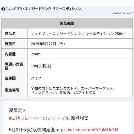
「レッドブル・エナジードリンク サマーエディション」
PR TIMES
製品概要
商品名
レッドブル・エナジードリンク サマーエディション 250ml
発売日
2025年5月27日（火）
内容量
250ml
希望小売価
198円 (税抜)
格
生産国
スイス
全国のコンビニエンスストア、スーパーマーケット、
販売場所
ドラッグストア、量販店、ECサイトなど
夏限定⚡️
#白桃フレーバーのレッドブル
新登場🍑
5月27日(火)販売開始🏝️☀️
pic.twitter.com/bbS7uMUd1H