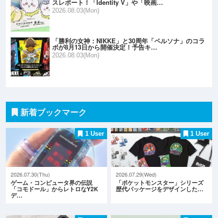
スレポート！「Identity V」や「映画…
2026.08.03(Mon)
「勝利の女神：NIKKE」と30周年「ペルソナ」のコラ
ボが8月13日から開催決定！予告キ…
2026.08.03(Mon)
新着ブックマーク
1 User
1 User
2026.07.30(Thu)
2026.07.29(Wed)
ゲーム・コンピュータ界の伝説
「ポケットモンスター」シリーズ
「コモドール」からレトロなY2K
歴代パッケージをデザインした…
デ…