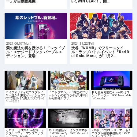
ー」が自動販売機…
ER, WIN GEAR！」開…
2021.06.07(Mon)
2024.11.22(Fri)
紫の魔法の翼を授ける！「レッドブ
渋谷「WOMB」でフリースタイ
ル・エナジードリンク パープルエ
ル・ラップバトルイベント「Red B
ディション」登場…
ull Roku Maru」が11月2…
ハイクオリティなコスプレイ
「コトダマン」×「葬送のフリ
折り畳み可能なAndroid向けコ
ヤー達が！東京ゲームショウ2
ーレン」の初コラボが8月28日
ントローラー「ROG Tessen Mobi
022で見掛けた美人コスプレイ
から開催！フリ…
le Controller…
ヤー特集！
カロリーゼロのZONe登場！デ
ASUSの最新ゲーミングスマホ
eスポーツやストリーマーも！
ジタルパフォーマンスエナジ
「ROG Phone 7」「ROG Phone 7 U
コスプレ芸能事務所の「PPエ
ー「ZONe Unlimite…
ltimate」が日…
ンタープライズ」…