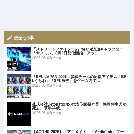
最新記事
「ストリートファイター6」Year 4追加キャラクター
「ヤスミン」8月3日配信開始！アッ…
2026.08.03(Mon)
「SFL JAPAN 2026」参戦チームの応援アイテム「SF
Lうちわ」「SFL法被」をゲーム内で…
2026.08.03(Mon)
株式会社DetonatioNの代表取締役社長・梅崎伸幸氏が
死去、享年44歳。
2026.08.03(Mon)
【ACGHK 2026】「アニメイト」「Medialink」ブー