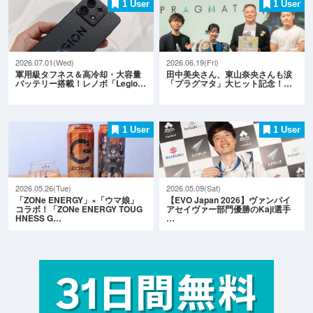
1 User
1 User
2026.07.01(Wed)
2026.06.19(Fri)
軍用級タフネス＆高冷却・大容量
田中美央さん、東山奈央さんも涙
バッテリー搭載！レノボ「Legio…
「プラグマタ」大ヒット記念！…
1 User
1 User
2026.05.26(Tue)
2026.05.09(Sat)
「ZONe ENERGY」×「ウマ娘」
【EVO Japan 2026】ヴァンパイ
コラボ！「ZONe ENERGY TOUG
アセイヴァー部門優勝のKaji選手
HNESS G…
…