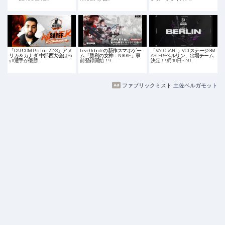
「CAPCOM Pro Tour 2023」アメ
Level Infiniteの新作スマホゲー
「VALORANT」VCTステージ3M
リカ＆カナダ-中部西大会はSa
ム「勝利の女神：NIKKE」事
ASTERSベルリン、出場チーム
yff選手が優勝…
前登録開始！9…
決定！9月10日～20…
ファブリックミスト 土佐ベルガモット