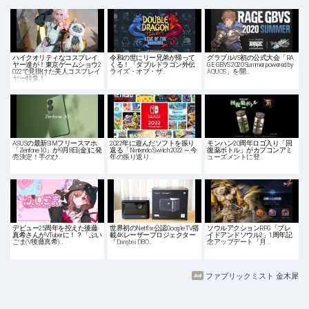
ハイクオリティなコスプレイ
令和の世にリー兄弟が帰って
グラブルVS初の公式大会「RA
ヤー達が！東京ゲームショウ2
くる！「ダブルドラゴン外伝
GE GBVS 2020 Summer powered by
022で見掛けた美人コスプレイ
ライズ・オブ・ザ…
AQUOS」を開…
ヤー特集！
ASUSの最新SIMフリースマホ
2022年に遊んだソフトを振り
モンハン20周年ロゴ入り「回
「Zenfone 10」が9月8日(金)に発
返る「Nintendo Switch 2022 ～今
復薬ボトル」がカプコンアミ
売決定！手のひ…
年の振り返り…
ューズメントに登…
デビュー25周年を控えた後藤
世界初のNetflix公認Google TV搭
ソウルアクションRPG「ブレ
真希さんがVTuberに！？「ぶい
載4Kレーザープロジェクター
イドアンドソウル2」1周年記
ごま(V後藤真希)…
「Dangbei DBO…
念アップデート「月…
ファブリックミスト 金木犀