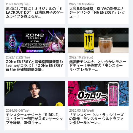
2021.02.02(Tue)
2022.10.10(Mon)
原点にして頂点！オリジナルの「B
大容量&低価格！KIIVAの新作エナ
LACKOUT DDT」は港区男子のゲー
ジードリンク「N6 ENERGY」レビ
ムライフを救えるか…
ュー！
2022.12.22(Thu)
2022.10.23(Sun)
ZONe ENERGYと麻雀格闘倶楽部Ex
無炭酸モンエナ、というかレモネー
tremeがコラボ！「ZONe ENERGY
ドティー！発売前の「モンスター
in the 麻雀格闘倶楽部…
リハブ レモネー…
2024.06.04(Tue)
2025.03.12(Wed)
モンスターエナジーと「RIDDLE」
「モンスター ウルトラ」シリーズ
ストリーマー部門がスポンサーシッ
の新作「モンスター ウルトラファ
プを締結、SNSキャ…
ンタジールビーレ…