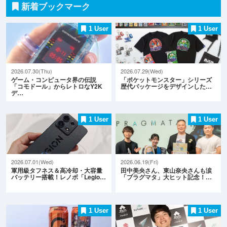
新着ブックマーク
1 User
1 User
2026.07.30(Thu)
2026.07.29(Wed)
ゲーム・コンピュータ界の伝説
「ポケットモンスター」シリーズ
「コモドール」からレトロなY2K
歴代パッケージをデザインした…
デ…
1 User
1 User
2026.07.01(Wed)
2026.06.19(Fri)
軍用級タフネス＆高冷却・大容量
田中美央さん、東山奈央さんも涙
バッテリー搭載！レノボ「Legio…
「プラグマタ」大ヒット記念！…
1 User
1 User