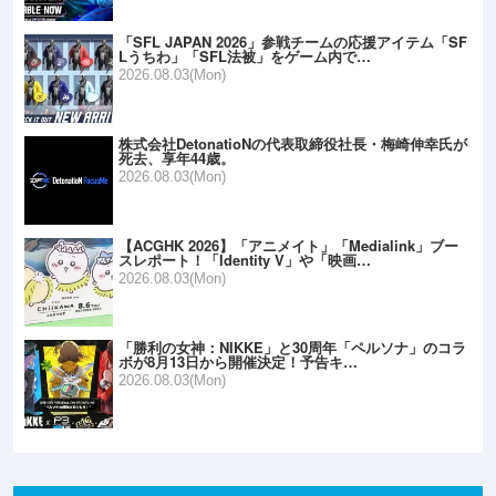
「SFL JAPAN 2026」参戦チームの応援アイテム「SF
Lうちわ」「SFL法被」をゲーム内で…
2026.08.03(Mon)
株式会社DetonatioNの代表取締役社長・梅崎伸幸氏が
死去、享年44歳。
2026.08.03(Mon)
【ACGHK 2026】「アニメイト」「Medialink」ブー
スレポート！「Identity V」や「映画…
2026.08.03(Mon)
「勝利の女神：NIKKE」と30周年「ペルソナ」のコラ
ボが8月13日から開催決定！予告キ…
2026.08.03(Mon)