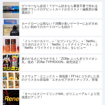
ゲーマーなら必須！？ゲーム好きなら審査不要で作れる
国際ブランドのデビットカードがオススメ！編集部が厳
選紹介！
カードローンは危ない？消費が多いゲーマーにおすすめ
したい初めてのカードローンを紹介！
「イトーヨーカドー」×「セブンイレブン」×「Netflix」
コラボのエナドリ！「Netflix ミッドナイトブースト」と
「Netflix トワイライトトロピカル」をレビュー
夏のだるさにサヨナラを！「ZONe ぶっちぎりライオン
丸」改め「ZONe TYPHOOON」発売決定！
スクウェア・エニックス × 湖池屋！FF14とコラボした光
のクリスタル岩塩味「エオルゼアポポトチップス」登場
「キーバエナジードリンク500」がリニューアル！より完
成度がアップ！