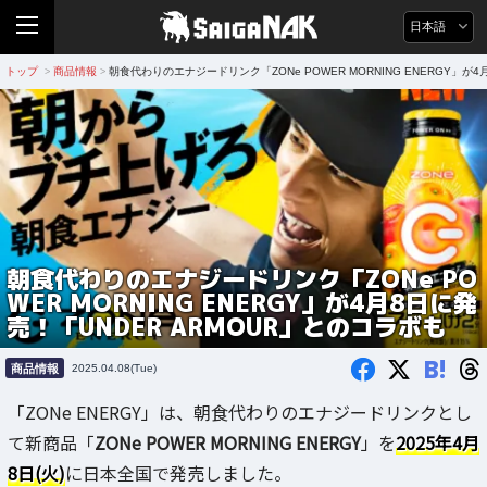
日本語
トップ
商品情報
朝食代わりのエナジードリンク「ZONe POWER MORNING ENERGY」が
>
>
朝食代わりのエナジードリンク「ZONe PO
WER MORNING ENERGY」が4月8日に発
売！「UNDER ARMOUR」とのコラボも
B!
商品情報
2025.04.08(Tue)
「ZONe ENERGY」は、朝食代わりのエナジードリンクとし
て新商品「
ZONe POWER MORNING ENERGY
」を
2025年4月
8日(火)
に日本全国で発売しました。