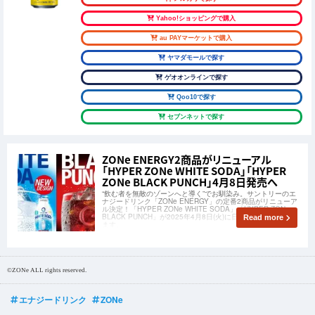
Yahoo!ショッピングで購入
au PAYマーケットで購入
ヤマダモールで探す
ゲオオンラインで探す
Qoo10で探す
セブンネットで探す
ZONe ENERGY2商品がリニューアル
「HYPER ZONe WHITE SODA」「HYPER
ZONe BLACK PUNCH」4月8日発売へ
“飲む者を無敵のゾーンへと導く”でお馴染み。サントリーのエ
ナジードリンク「ZONe ENERGY」の定番2商品がリニューア
ル決定！「HYPER ZONe WHITE SODA」「HYPER ZONe
BLACK PUNCH」が2025年4月8日(火)に日本全国で発売され
Read more
ます。
©ZONe ALL rights reserved.
エナジードリンク
ZONe