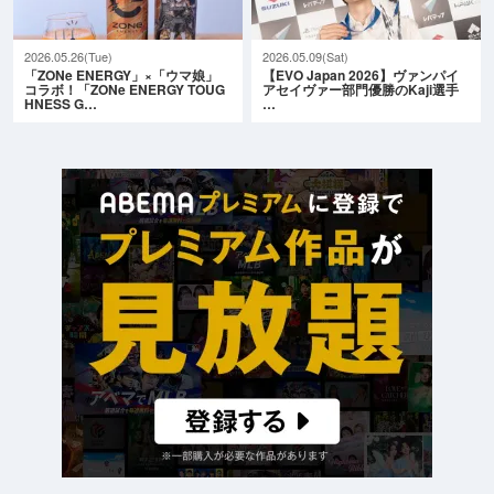
2026.05.26(Tue)
2026.05.09(Sat)
「ZONe ENERGY」×「ウマ娘」
【EVO Japan 2026】ヴァンパイ
コラボ！「ZONe ENERGY TOUG
アセイヴァー部門優勝のKaji選手
HNESS G…
…