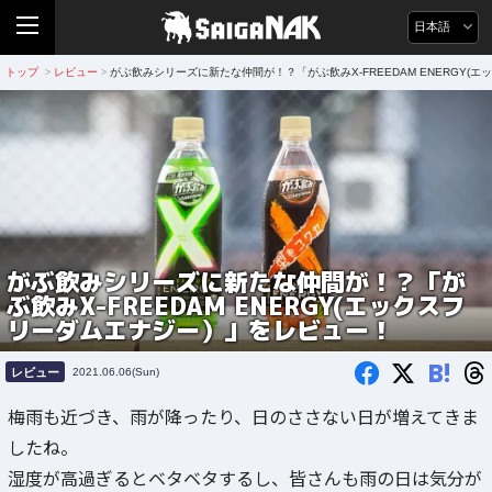
日本語
トップ
レビュー
がぶ飲みシリーズに新たな仲間が！？「がぶ飲みX-FREEDAM ENERGY
>
>
がぶ飲みシリーズに新たな仲間が！？「が
ぶ飲みX-FREEDAM ENERGY(エックスフ
リーダムエナジー）」をレビュー！
B!
レビュー
2021.06.06(Sun)
梅雨も近づき、雨が降ったり、日のささない日が増えてきま
したね。
湿度が高過ぎるとベタベタするし、皆さんも雨の日は気分が