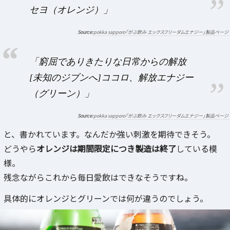
セヨ（オレンジ）」
pokka sapporo「がぶ飲み エックスフリーダムエナジー」製品ページ
「窮屈でありきたりな日常からの解放
[未知のジブンへ]ココロ、解放エナジー
（グリーン）」
pokka sapporo「がぶ飲み エックスフリーダムエナジー」製品ページ
と、書かれています。なんだか強い刺激を期待できそう。
どうやら
オレンジは期間限定につき製造は終了
している模
様。
残念ながらこれから毎日愛飲はできなそうですね。
具体的にオレンジとグリーンでは何が違うのでしょう。