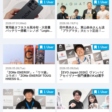
1 User
1 User
2026.07.01(Wed)
2026.06.19(Fri)
軍用級タフネス＆高冷却・大容量
田中美央さん、東山奈央さんも涙
バッテリー搭載！レノボ「Legio…
「プラグマタ」大ヒット記念！…
1 User
1 User
2026.05.26(Tue)
2026.05.09(Sat)
「ZONe ENERGY」×「ウマ娘」
【EVO Japan 2026】ヴァンパイ
コラボ！「ZONe ENERGY TOUG
アセイヴァー部門優勝のKaji選手
HNESS G…
…
1 User
1 User