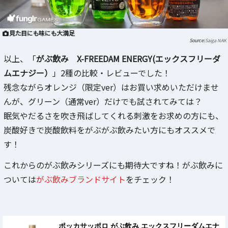
見た目にも味にも大満足
Saiga NAK
以上、「
がぶ飲み X-FREEDAM ENERGY(エックスフリーダ
ムエナジー）
」2種の比較・レビューでした！
残念ながらオレンジ（限定ver）はお買い求めいただけませ
んが、グリーン（通常ver）だけでも試されてみては？
眠気やだるさを吹き飛ばしてくれる刺激をお求めの方にも、
炭酸好きで炭酸飲料をがぶがぶ飲みたい方にもオススメで
す！
これからのがぶ飲みシリーズにも期待大ですね！がぶ飲みに
ついては
がぶ飲みブランドサイト
をチェック！
ポッカサッポロ がぶ飲み エックスフリーダムエナ