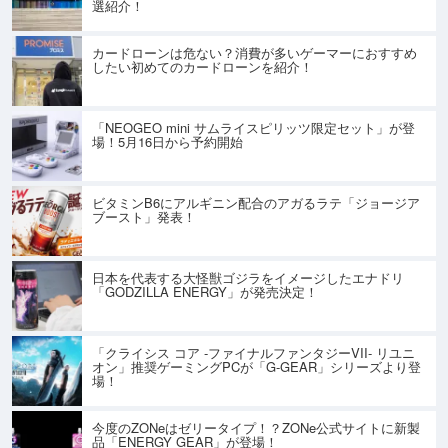
選紹介！
カードローンは危ない？消費が多いゲーマーにおすすめ
したい初めてのカードローンを紹介！
「NEOGEO mini サムライスピリッツ限定セット」が登
場！5月16日から予約開始
ビタミンB6にアルギニン配合のアガるラテ「ジョージア
ブースト」発表！
日本を代表する大怪獣ゴジラをイメージしたエナドリ
「GODZILLA ENERGY」が発売決定！
「クライシス コア -ファイナルファンタジーVII- リユニ
オン」推奨ゲーミングPCが「G-GEAR」シリーズより登
場！
今度のZONeはゼリータイプ！？ZONe公式サイトに新製
品「ENERGY GEAR」が登場！