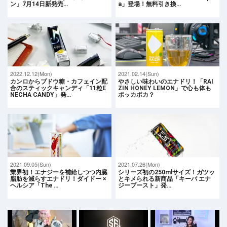
ン」7月14日新発売…
a」登場！無料引き換…
2022.12.12(Mon)
2021.02.14(Sun)
カンロからブドウ糖・カフェイン配
やさしい味わいのエナドリ！「RAI
合のスティックキャンディ「11粒E
ZIN HONEY LEMON」で心も体も
NECHA CANDY」発…
ポッカポカ？
2021.09.05(Sun)
2021.07.26(Mon)
業界初！エナジーを補給しつつ内臓
シリーズ初の250mlサイズ！ガツッ
脂肪を減らすエナドリ！ダイドー ×
とキメられる新商品「キーバ エナ
ヘルシア「The …
ジーブースト」発…