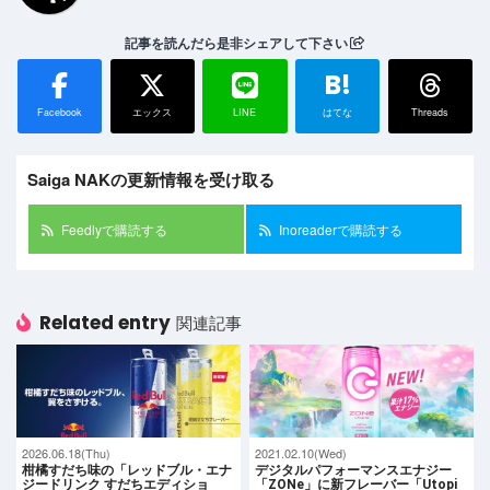
記事を読んだら是非シェアして下さい
B!
Facebook
エックス
LINE
はてな
Threads
Saiga NAKの更新情報を受け取る
Feedlyで購読する
Inoreaderで購読する
Related entry
関連記事
2026.06.18(Thu)
2021.02.10(Wed)
柑橘すだち味の「レッドブル・エナ
デジタルパフォーマンスエナジー
ジードリンク すだちエディショ
「ZONe」に新フレーバー「Utopi