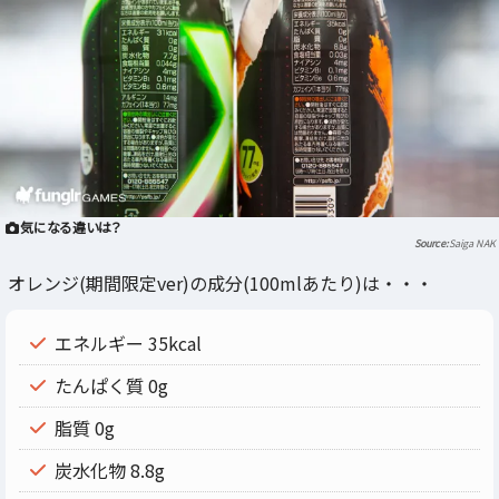
気になる違いは？
Saiga NAK
オレンジ(期間限定ver)の成分(100mlあたり)は・・・
エネルギー 35kcal
たんぱく質 0g
脂質 0g
炭水化物 8.8g