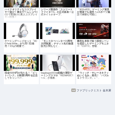
ハイクオリティなコスプレイ
シリーズ最新作「ストリート
「IKEAxROG」ゲーミング家具
ヤー達が！東京ゲームショウ2
ファイター6」が正式発表！公
が香港でも発売！eスポーツ施
022で見掛けた美人コスプレイ
式サイトがオープ…
設で体験も可能に
ヤー特集！
ゲーミングヘッドセット「RO
「モンスターハンター20周年-
勝利を本気で狙う競技シーン
G Pelta White」が10月17日発
大狩猟展-」チケット先行抽選
を想定したゲーミングモニタ
売！309gの軽量で…
販売が間もなく…
ー「G2411X」登場…
現金99,999円が当たる！「ビッ
Snapdragon 8 Elite搭載の薄型ゲ
「ウィッチ・サレーネキティ
トバンク」が創業9周年を記念
ーミングスマホ「REDMAGIC 1
ぬいぐるみ」発売！「パズル
してキャンペー…
1 Air」が発表…
＆ドラゴンズ」×「…
ファブリックミスト 金木犀