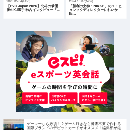
2026.05.04(Mon)
2024.10.07(Mon)
【EVO Japan 2026】北斗の拳優
「勝利の女神：NIKKE」のユ・ヒ
勝のK.I選手 独占インタビュー「…
ョンソクディレクターにれいか
氏…
ゲーマーなら必須！？ゲーム好きなら審査不要で作れる
国際ブランドのデビットカードがオススメ！編集部が厳