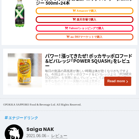
ジー 500ml×24本
Amazonで購入
楽天市場で購入
Yahoo!ショッピングで購入
au PAYマーケットで購入
パワー！漲ってきたぜ！ポッカサッポロフード
＆ビバレッジ「POWER SQUASH」をレビュ
ー
毎日の気温の高低差が激しい時期は体が怠くなりがちですよ
ね。今回はポッカサッポロフード＆ビバレッジより「POWER
SQUASH」を実際に飲んでレビューしてみました。見た目もド
派手な缶のエナジー炭酸のお味は意外と.....。そして何故かエ
Read more
ナジー炭酸に対抗心を燃やす筆者の思わぬ行動とは！？
©POKKA SAPPORO Food & Beverage Ltd. All Rights Reserved.
エナジードリンク
Saiga NAK
-
2021.06.06
レビュー