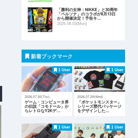
「勝利の女神：NIKKE」と30周年
「ペルソナ」のコラボが8月13日
から開催決定！予告キ…
2026.08.03(Mon)
新着ブックマーク
1 User
1 User
2026.07.30(Thu)
2026.07.29(Wed)
ゲーム・コンピュータ界
「ポケットモンスター」
の伝説「コモドール」か
シリーズ歴代パッケージ
らレトロなY2Kデ…
をデザインした…
1 User
1 User