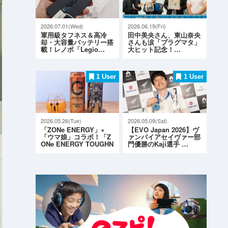
2026.07.01(Wed)
2026.06.19(Fri)
軍用級タフネス＆高冷
田中美央さん、東山奈央
却・大容量バッテリー搭
さんも涙「プラグマタ」
載！レノボ「Legio…
大ヒット記念！…
1 User
1 User
2026.05.26(Tue)
2026.05.09(Sat)
「ZONe ENERGY」×
【EVO Japan 2026】ヴ
「ウマ娘」コラボ！「Z
ァンパイアセイヴァー部
ONe ENERGY TOUGHN
門優勝のKaji選手 …
ESS G…