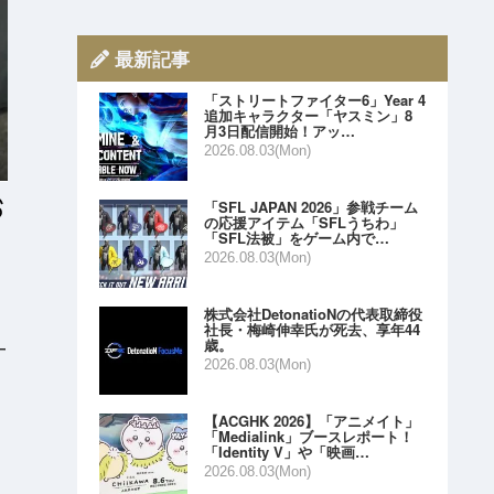
最新記事
「ストリートファイター6」Year 4
追加キャラクター「ヤスミン」8
月3日配信開始！アッ…
2026.08.03(Mon)
「SFL JAPAN 2026」参戦チーム
の応援アイテム「SFLうちわ」
「SFL法被」をゲーム内で…
2026.08.03(Mon)
株式会社DetonatioNの代表取締役
社長・梅崎伸幸氏が死去、享年44
歳。
ー
2026.08.03(Mon)
【ACGHK 2026】「アニメイト」
「Medialink」ブースレポート！
「Identity V」や「映画…
2026.08.03(Mon)