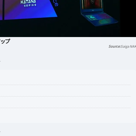
アップ
Saiga NA
・
・