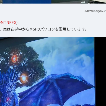
Saiga NA
MTNRFG
)。
、実は在学中からMSIのパソコンを愛用しています。