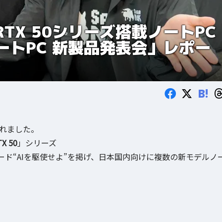
 RTX 50シリーズ搭載ノートPC
ートPC 新製品発表会」レポー
B!
れました。
TX 50
」シリーズ
ド“AIを駆使せよ”を掲げ、日本国内向けに複数の新モデルノ