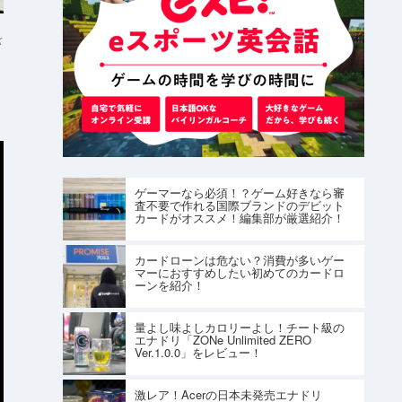
K
ゲーマーなら必須！？ゲーム好きなら審
査不要で作れる国際ブランドのデビット
カードがオススメ！編集部が厳選紹介！
カードローンは危ない？消費が多いゲー
マーにおすすめしたい初めてのカードロ
ーンを紹介！
量よし味よしカロリーよし！チート級の
エナドリ「ZONe Unlimited ZERO
Ver.1.0.0」をレビュー！
激レア！Acerの日本未発売エナドリ