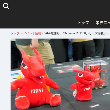
トップ
業界ニ
トップ
>
イベント情報
>
“AIを駆使せよ”GeForce RTX 50シリーズ