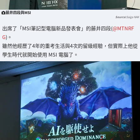
藤井四段與MSI
Saiga NAK
出席了「MSI筆記型電腦新品發表會」的藤井四段(
@MTNRF
G
)。
雖然他經歷了4年的重考生活與4次的留級經驗，但實際上他從
學生時代就開始使用 MSI 電腦了。