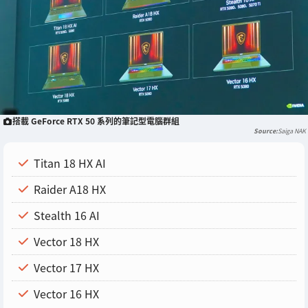
搭載 GeForce RTX 50 系列的筆記型電腦群組
Saiga NAK
Titan 18 HX AI
Raider A18 HX
Stealth 16 AI
Vector 18 HX
Vector 17 HX
Vector 16 HX