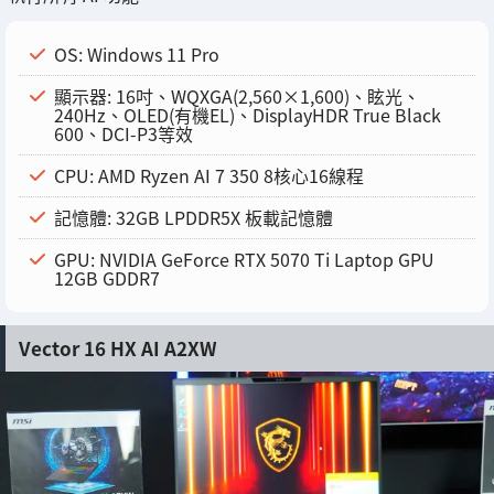
OS: Windows 11 Pro
顯示器: 16吋、WQXGA(2,560×1,600)、眩光、
240Hz、OLED(有機EL)、DisplayHDR True Black
600、DCI-P3等效
CPU: AMD Ryzen AI 7 350 8核心16線程
記憶體: 32GB LPDDR5X 板載記憶體
GPU: NVIDIA GeForce RTX 5070 Ti Laptop GPU
12GB GDDR7
Vector 16 HX AI A2XW