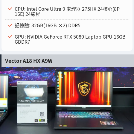
CPU: Intel Core Ultra 9 處理器 275HX 24核心(8P＋
16E) 24線程
記憶體: 32GB(16GB ×2) DDR5
GPU: NVIDIA GeForce RTX 5080 Laptop GPU 16GB
GDDR7
Vector A18 HX A9W