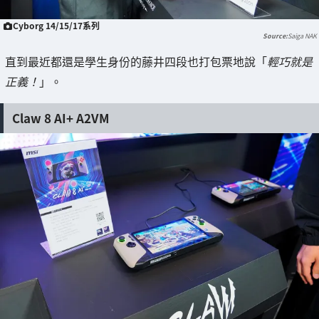
Cyborg 14/15/17系列
Saiga NAK
直到最近都還是學生身份的藤井四段也打包票地說「
輕巧就是
正義！
」。
Claw 8 AI+ A2VM