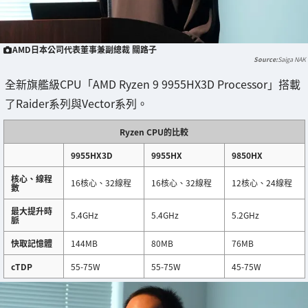
AMD日本公司代表董事兼副總裁 關路子
Saiga NAK
全新旗艦級CPU「AMD Ryzen 9 9955HX3D Processor」搭載
了Raider系列與Vector系列。
Ryzen CPU的比較
9955HX3D
9955HX
9850HX
核心、線程
16核心、32線程
16核心、32線程
12核心、24線程
數
最大提升時
5.4GHz
5.4GHz
5.2GHz
脈
快取記憶體
144MB
80MB
76MB
cTDP
55-75W
55-75W
45-75W