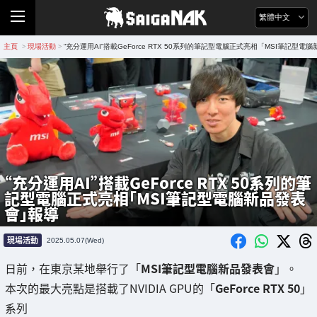
繁體中文
主頁
現場活動
“充分運用AI”搭載GeForce RTX 50系列的筆記型電腦正式亮相「MSI筆記型
>
>
“充分運用AI”搭載GeForce RTX 50系列的筆
記型電腦正式亮相「MSI筆記型電腦新品發表
會」報導
現場活動
2025.05.07(Wed)
日前，在東京某地舉行了「
MSI筆記型電腦新品發表會
」。
本次的最大亮點是搭載了NVIDIA GPU的「
GeForce RTX 50
」
系列