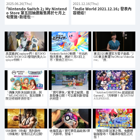
2025.06.26(Thu)
2021.12.16(Thu)
「Nintendo Switch 2」 My Nintend
「Indie World 2021.12.16」 發表內
o Store 第五回抽選販售將於七月上
容總結！
旬實施，新增包…
高質素的Cosplayer們！在TOKYO
Nintendo Switch 2軟體「卡比的
東京2020奧運官方電子遊戲「2
GAME SHOW 2022發現的美人Co
飛天賽車」將於11月20日上
020 東京奧運The Official Video Ga
splayer特輯！
市！樂曲正在Nint…
me」「挑…
「偶像大師 灰姑娘女孩」與
「寶可夢朱／紫 零之秘寶」最
「hololive GAMERS fes. 超超超超
「MOJIKO BEER」首次聯乘！
新影像公開！可以看到新登場
Gamers2」7月舉辦！ 在 SAITAM
限定標籤啤酒登場！
的精靈！
A SUPER AR…
SNK新作《侍魂》系列新作
收服昆蟲！寶可夢昆蟲箱第2彈
「闇影詩章 冠軍之戰」免費體
《侍魂 曉》發售日正式公開!
「大師球」登場！
驗版發布！可繼承存檔至正式
版！