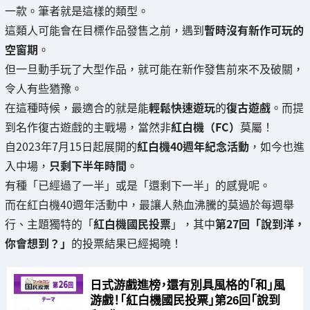
一款。筆者就是這樣的類型。
這類人可能會在目標作品發售之前，遇到
暫時沒有新作可玩的
空窗期
。
但一旦動手玩了大型作品，就可能在新作發售前來不及破關，
令人有些猶豫。
在這種時候，最適合的就是能
輕鬆快速遊玩
的
復古遊戲
。而提
到名作復古遊戲的主戰場，當然非
紅白機（FC）
莫屬！
自2023年7月15日起展開的
紅白機40週年紀念活動
，如今也進
入中場，
只剩下半年時間
。
有種「已經過了一半」或是「還剩下一半」的感覺呢。
而在紅白機40週年活動中，最讓人熱血沸騰的莫過於每週舉
行、主題獨特的「
紅白機國民投票
」，其中
第27回「說到洋，
你會想到？」
的投票結果已經揭曉！