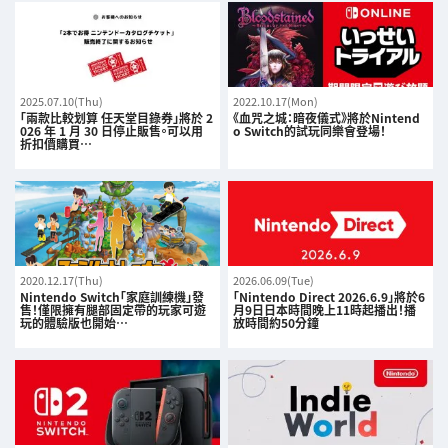
2025.07.10(Thu)
2022.10.17(Mon)
「兩款比較划算 任天堂目錄券」將於 2
《血咒之城：暗夜儀式》將於Nintend
026 年 1 月 30 日停止販售。可以用
o Switch的試玩同樂會登場！
折扣價購買…
2020.12.17(Thu)
2026.06.09(Tue)
Nintendo Switch「家庭訓練機」發
「Nintendo Direct 2026.6.9」將於6
售！僅限擁有腿部固定帶的玩家可遊
月9日日本時間晚上11時起播出！播
玩的體驗版也開始…
放時間約50分鐘