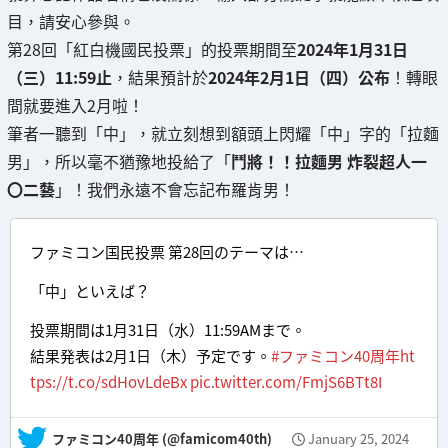
目，請安心參與。
第28回「紅白機國民投票」的投票期間至
2024年1月31日
（三）11:59止
，結果預計於
2024年2月1日（四）公布
！轉眼
間就要進入2月啦！
筆者一聽到「中」，就立刻想到額頭上閃耀「中」字的「拉麵
男」，所以毫不猶豫地投給了「
鬥將！！拉麵男 炸裂超人一
〇二藝
」！我們永遠不會忘記布羅肯男！
ファミコン国民投票 第28回のテーマは…
「中」といえば？
投票期間は1月31日（水）11:59AMまで。
結果発表は2月1日（木）予定です。
#ファミコン40周年
ht
tps://t.co/sdHovLdeBx
pic.twitter.com/FmjS6BTt8I
— ファミコン40周年 (@famicom40th)
January 25, 2024