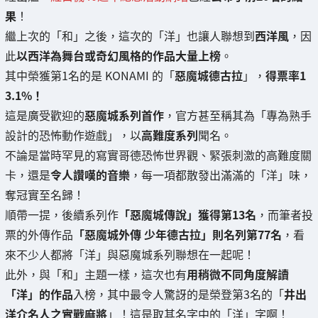
果
！
繼上次的「和」之後，這次的「洋」也讓人聯想到
西洋風
，因
此
以西洋為舞台或奇幻風格的作品大量上榜
。
其中榮獲第1名的是 KONAMI 的「
惡魔城德古拉
」，
得票率1
3.1%！
這是廣受歡迎的
惡魔城系列首作
，官方甚至稱其為「專為熟手
設計的恐怖動作遊戲」，以
高難度系列
聞名。
不論是當時罕見的寫實哥德恐怖世界觀、緊張刺激的高難度關
卡，還是
令人讚嘆的音樂
，每一項都散發出滿滿的「洋」味，
奪冠實至名歸！
順帶一提，後續系列作
「惡魔城傳說」獲得第13名
，而筆者投
票的外傳作品
「惡魔城外傳 少年德古拉」則名列第77名
，看
來不少人都將「洋」與惡魔城系列聯想在一起呢！
此外，與「和」主題一樣，這次也有
用稍微不同角度解讀
「洋」的作品
入榜，其中最令人驚訝的是榮登第3名的「
井出
洋介名人之實戰麻將
」！這是取其名字中的「洋」字啊！