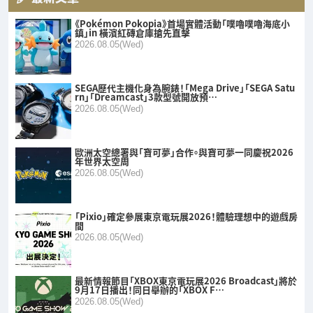
《Pokémon Pokopia》首場實體活動「噗嚕噗嚕海底小
鎮」in 橫濱紅磚倉庫搶先直擊
2026.08.05(Wed)
SEGA歷代主機化身為腕錶！「Mega Drive」「SEGA Satu
rn」「Dreamcast」3款型號開放預…
2026.08.05(Wed)
歐洲太空總署與「寶可夢」合作。與寶可夢一同慶祝2026
年世界太空周
2026.08.05(Wed)
「Pixio」確定參展東京電玩展2026！體驗理想中的遊戲房
間
2026.08.05(Wed)
最新情報節目「XBOX東京電玩展2026 Broadcast」將於
9月17日播出！同日舉辦的「XBOX F…
2026.08.05(Wed)