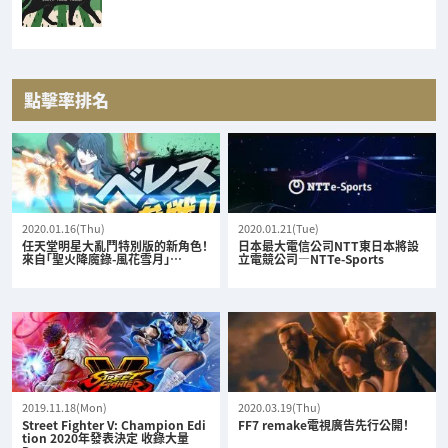
點擊率排名
2020.01.16(Thu)
2020.01.21(Tue)
任天堂明星大亂鬥特別版的新角色！
日本最大電信公司NTT東日本將設
來自「聖火降魔錄-風花雪月」…
立電競公司—NTTe-Sports
2019.11.18(Mon)
2020.03.19(Thu)
Street Fighter V: Champion Edi
FF7 remake電視廣告先行公開！
tion 2020年發表決定 收錄大量