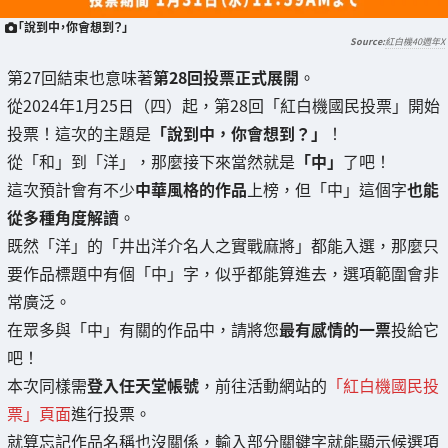
「說到中，你會想到？」
紅白機40週年X
第27回結束也意味著
第28回投票正式展開
。
從2024年1月25日（四）起，第28回「紅白機國民投票」開始
投票！這次的主題是
「說到中，你會想到？」
！
從「和」到「洋」，那麼接下來當然就是
「中」
了吧！
這次預計會有不少
中華風格的作品
上榜，但「中」這個字
也能
從多種角度解讀
。
既然「洋」的「井出洋介名人之實戰麻將」都能入選，那麼只
要作品標題中有個「中」字，似乎都能算進去，選項範圍會非
常廣泛。
在眾多與「中」有關的作品中，請將您
最有感情的一票
投給它
吧！
本次同樣需
登入任天堂帳號
，前往活動網站的
「紅白機國民投
票」頁面
進行投票。
就算忘記作品名稱也沒關係，輸入部分關鍵字就能顯示候選項