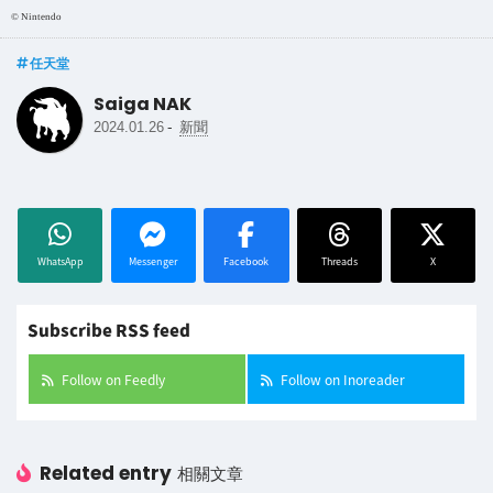
© Nintendo
任天堂
Saiga NAK
-
2024.01.26
新聞
WhatsApp
Messenger
Facebook
Threads
X
Subscribe RSS feed
Follow on Feedly
Follow on Inoreader
Related entry
相關文章