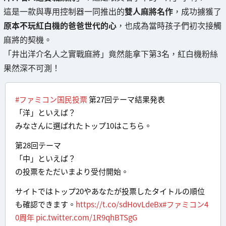
這是一款與專用控制器一同推出的
雙人麻將名作
，成功擄獲了
原本不玩紅白機的爸爸世代的心
，也成為當時孩子們初次接觸
麻將的契機。
「井出洋介名人之實戰麻將」竟然能拿下第3名，紅白機粉絲
果然深不可測！
#ファミコン国民投票
第27回テーマ結果発表
「洋」といえば？
みなさんに選ばれたトップ10はこちら。
第28回テーマ
「中」といえば？
の投票をただいまより受付開始。
サイトではトップ20やあなたが投票したタイトルの順位
も確認できます。
https://t.co/sdHovLdeBx
#ファミコン4
0周年
pic.twitter.com/1R9qhBTSgG