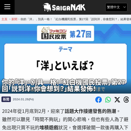
繁體中文
主頁
新聞
你的「洋」，別具一格！「紅白機國民投票」第27回「説到洋，你會想到？」結果發
>
>
你的「洋」，別具一格！「紅白機國民投票」第27
回「説到洋，你會想到？」結果發佈！
新聞
2024.01.26(Fri)
2024年從1月底到2月，迎來了
話題大作接連發售的熱潮
。
雖然可以聽見「時間不夠玩」的開心悲鳴，但也有些人為了避
免出現只買不玩的
堆積遊戲
狀況，會選擇破關一款後再購入下