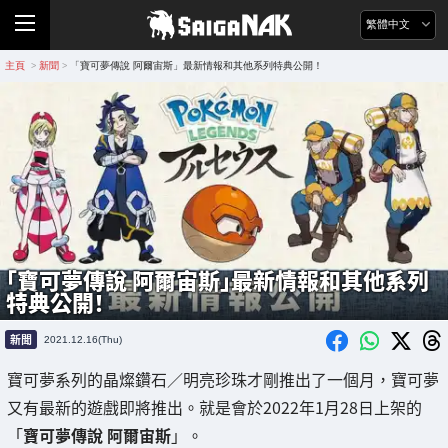
繁體中文
主頁
新聞
「寶可夢傳說 阿爾宙斯」最新情報和其他系列特典公開！
>
>
「寶可夢傳說 阿爾宙斯」最新情報和其他系列
特典公開！
新聞
2021.12.16(Thu)
寶可夢系列的晶燦鑽石／明亮珍珠才剛推出了一個月，寶可夢
又有最新的遊戲即將推出。就是會於2022年1月28日上架的
「
寶可夢傳說 阿爾宙斯
」。