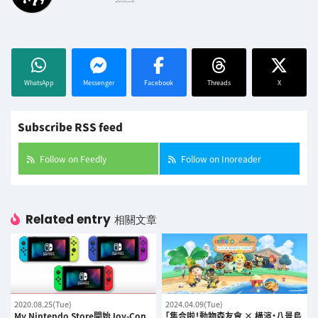
WhatsApp
Messenger
Facebook
Threads
X
Subscribe RSS feed
Follow on Feedly
Follow on Inoreader
Related entry
相關文章
2020.08.25(Tue)
2024.04.09(Tue)
My Nintendo Store開始Joy-Con
「集合啦！動物森友會 × 橫濱・八景島