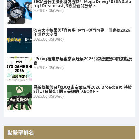
SEGA歷代主機化身為腕錶！「Mega Drive」「SEGA Satu
rn」「Dreamcast」3款型號開放預…
2026.08.05(Wed)
歐洲太空總署與「寶可夢」合作。與寶可夢一同慶祝2026
年世界太空周
2026.08.05(Wed)
「Pixio」確定參展東京電玩展2026！體驗理想中的遊戲房
間
2026.08.05(Wed)
最新情報節目「XBOX東京電玩展2026 Broadcast」將於
9月17日播出！同日舉辦的「XBOX F…
2026.08.05(Wed)
點擊率排名