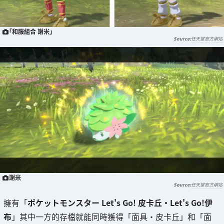
「和服組合 謝米」
任天堂官方網站
謝米
任天堂官方網站
擁有「
ポケットモンスター Let's Go! 皮卡丘・Let's Go!伊
布
」其中一方的存檔就能同時獲得「面具・皮卡丘」和「面