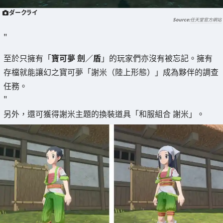
ダークライ
任天堂官方網站
"
至於只擁有「
寶可夢 劍／盾
」的玩家們亦沒有被忘記。擁有
存檔就能讓幻之寶可夢「謝米（陸上形態）」成為夥伴的調查
任務。
"
另外，還可獲得謝米主題的換裝道具「和服組合 謝米」。