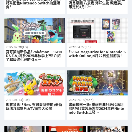
特殊配色Nintendo Switch抽選販
海島樂園 八景島 海洋生物 親近展」
賣！
確定於4月17…
2025.02.28(Fri)
2022.04.22(Fri)
寶可夢最新作品「Pokémon LEGEN
「SEGA MegaDrive for Nintendo S
DS Z-A」將於2025年秋季上市！介紹
witch Online」4月22日追加游戲！
了超級進化與的引入…
2021.04.13(Tue)
2023.09.18(Mon)
即將發售！「New 寶可夢隨樂拍」最新
畫面煥然一新，重現經典！《紙片瑪利
玩法介紹影片＆TV廣告大公開！
歐RPG》重製版將於2024年在Ninte
ndo Switch上發…