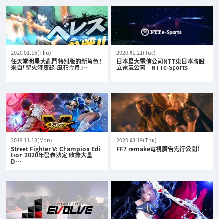
2020.01.16(Thu)
2020.01.21(Tue)
任天堂明星大亂鬥特別版的新角色！
日本最大電信公司NTT東日本將設
來自「聖火降魔錄-風花雪月」…
立電競公司—NTTe-Sports
2019.11.18(Mon)
2020.03.19(Thu)
Street Fighter V: Champion Edi
FF7 remake電視廣告先行公開！
tion 2020年發表決定 收錄大量
D…