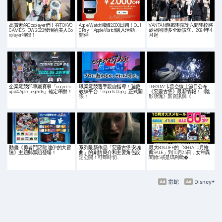
高質素的Cosplayer們！在TOKYO
Apple Watch減價2,000日圓！QUI
VANTAN遊戲學院等六間學校將
GAME SHOW 2022發現的美人Co
CPay「Apple Watch購入活動」
於福岡博多全新設立。2024年4
splayer特輯！
開催
月起
企業電競部專屬賽事「cogme c
職業電競選手親自指導！遊戲
TGS2022卡普空線上節目公布
up #4 Apex Legends」確定舉辦！
教練平台「esports Dojo」正式開
《惡靈古堡》最新情報！《陰
張！
影玫瑰》新資訊與《…
動畫《勇者鬥惡龍 達伊的大冒
系列最新作品「惡靈古堡 安魂
最大80%OFF的「SEGA 10月推
險》主題郵票組登場！
曲」的劇情簡介和主要角色設
薦SALE」到10月25日，女神異
定公開！可即時切…
聞錄5或是瑪利歐�…
雷蛇
Disney+