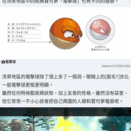
在洗翠地區中的經典寶可夢「電擊球」也有不同的樣貌。
電擊球
任天堂官方網站
洗翠地區的電擊球除了頭上多了一個洞，眼睛上的[眉毛?]亦比
一般電擊球更粗更明顯。
雖然任何時候都高興狀態，加上友善的性格。雖然沒有惡意，
但它常常一不小心就會把自己周圍的人類和寶可夢電昏呢。