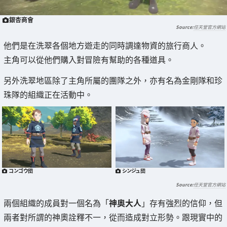
銀杏商會
任天堂官方網站
他們是在洗翠各個地方遊走的同時調達物資的旅行商人。
主角可以從他們購入對冒險有幫助的各種道具。
另外洗翠地區除了主角所屬的團隊之外，亦有名為金剛隊和珍
珠隊的組織正在活動中。
コンゴウ団
シンジュ団
任天堂官方網站
兩個組織的成員對一個名為「
神奧大人
」存有強烈的信仰，但
兩者對所謂的神奧詮釋不一，從而造成對立形勢。跟現實中的