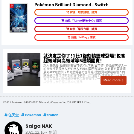
Pokémon Brilliant Diamond - Switch
前往「蝦皮購物」購買
前往「Yahoo!購物中心」購買
前往「樂天市場」購買
前往「friDay」購買
就決定是你了！1比1復刻精靈球登場！包含
超級球與高級球等5種類開賣！
超人氣遊戲‧動畫《精靈寶可夢》(以下稱:寶可夢)，作為寶可夢之一
的皮卡丘更是無人不知無人不曉的國民吉祥物，並且寶可夢還擴
展到APP遊戲與卡片遊戲等各方面周邊。是說寶可夢最吸引人的一
點就是培養自己抓到的寶可夢並一起冒險了。應該有不少人在玩
寶可夢遊戲的時候總想著要和那隻寶可夢一起探險的想法吧？那
Read more
款激發玩家們冒險精神的道具，
©2021 Pokémon. ©1995-2021 Nintendo/Creatures Inc./GAME FREAK inc.
任天堂
Pokemon
Switch
Saiga NAK
-
2021.12.16
新聞