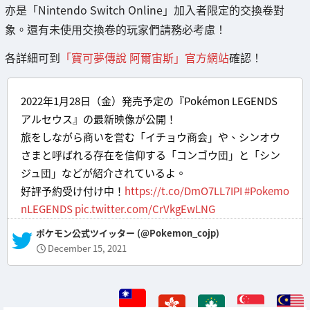
亦是「Nintendo Switch Online」加入者限定的交換卷對
象。還有未使用交換卷的玩家們請務必考慮！
各詳細可到
「寶可夢傳說 阿爾宙斯」官方網站
確認！
2022年1月28日（金）発売予定の『Pokémon LEGENDS
アルセウス』の最新映像が公開！
旅をしながら商いを営む「イチョウ商会」や、シンオウ
さまと呼ばれる存在を信仰する「コンゴウ団」と「シン
ジュ団」などが紹介されているよ。
好評予約受け付け中！
https://t.co/DmO7LL7IPI
#Pokemo
nLEGENDS
pic.twitter.com/CrVkgEwLNG
— ポケモン公式ツイッター (@Pokemon_cojp)
December 15, 2021