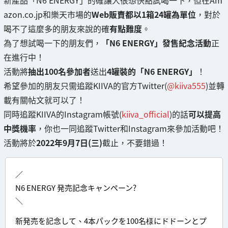
新產品「N6 ENERGY」的確讓人很想快點試喝一下，但在Am
azon.co.jp和樂天市場的
Web販賣都以1箱24罐為單位
，對於
喝不了這麼多的朋友來說的確
有點難度
。
為了想試喝一下的朋友們，
「N6 ENERGY」發售紀念活動
正
在進行中！
活動將
抽出100名參加者
送出
4罐裝的「N6 ENERGY」
！
希望參加的朋友只需追蹤KIIVA的官方Twitter(
@kiiva555
)並轉
載有關帖文就可以了！
同時追蹤KIIVA的Instagram帳號(
kiiva_official
)的話
可以提高
中獎機率
，你也一同追蹤Twitter和Instagram來參加活動吧！
活動將於
2022年9月7日(三)
截止，不要錯過！
／
N6 ENERGY 発売記念キャンペーン?
＼
新発売を記念して、4本パックを100名様にドドーンとプ