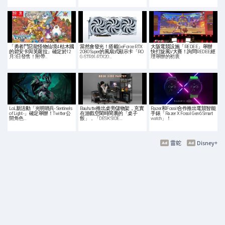
「勇者鬥惡龍怪物仙境4 枯木國
當然會發光！搭載GeForce RTX
大阪電競設施「REDEE」舉辦
的碧安卡與芙蘿拉」確定於12
2080 Super的風扇式顯示卡「RO
快打旋風V大賽！詢問REDEE經
月3日發售！附帶…
G-STRIX-RTX20…
理舉辦的初衷
LoL新活動「光明哨兵- Sentinels
Bauhutte推出桌旁儲物架，充實
Razer和Fossil合作推出電競智能
of Light -」確定舉辦！Twitter公
在游戲空閑時間裏的「桌子
手錶「Razer X Fossil Gen 6 Smart
開角色…
飯」，「DESK SIDE…
watch」！
雷蛇
Disney+