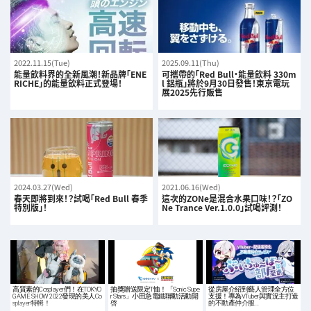
2022.11.15(Tue)
2025.09.11(Thu)
能量飲料界的全新風潮！新品牌「ENE
可攜帶的「Red Bull・能量飲料 330m
RICHE」的能量飲料正式登場！
l 鋁瓶」將於9月30日發售！東京電玩
展2025先行販售
2024.03.27(Wed)
2021.06.16(Wed)
春天即將到來！？試喝「Red Bull 春季
這次的ZONe是混合水果口味！？「ZO
特別版」！
Ne Trance Ver.1.0.0」試喝評測！
高質素的Cosplayer們！在TOKYO
抽獎贈送限定T恤！「Sonic Supe
從房屋介紹到藝人管理全方位
GAME SHOW 2022發現的美人Co
r Stars」小田急電鐵聯動活動開
支援！專為VTuber與實況主打造
splayer特輯！
啓
的不動產仲介服…