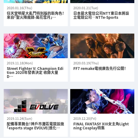
2020.01.16(Thu)
2020.01.21(Tue)
任天堂明星大亂鬥特別版的新角色！
日本最大電信公司NTT東日本將設
來自「聖火降魔錄-風花雪月」…
立電競公司—NTTe-Sports
2019.11.18(Mon)
2020.03.19(Thu)
Street Fighter V: Champion Edi
FF7 remake電視廣告先行公開！
tion 2020年發表決定 收錄大量
D…
2019.11.24(Sun)
2019.12.20(Fri)
配備專業舞台！神戶市灘區電競設施
FINAL FANTASY XIII女主角Light
「esports stage EVOLVE(進化…
ning Cosplay特集