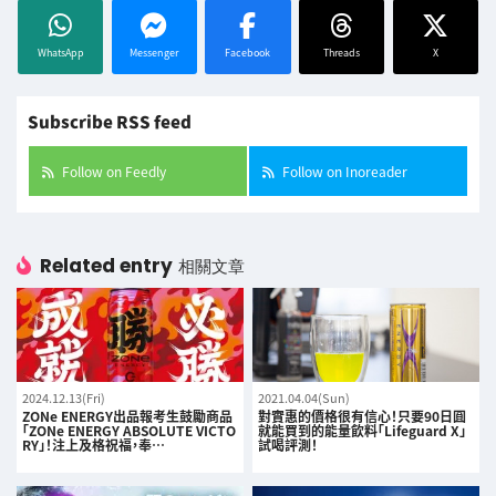
WhatsApp
Messenger
Facebook
Threads
X
Subscribe RSS feed
Follow on Feedly
Follow on Inoreader
Related entry
相關文章
2024.12.13(Fri)
2021.04.04(Sun)
ZONe ENERGY出品報考生鼓勵商品
對實惠的價格很有信心！只要90日圓
「ZONe ENERGY ABSOLUTE VICTO
就能買到的能量飲料「Lifeguard X」
RY」！注上及格祝福，奉…
試喝評測！