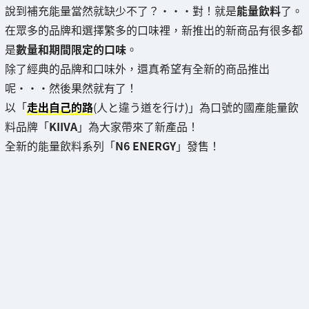
說到補充能量當然就缺少不了？・・・對！就是
能量飲料
了。
在眾多的品牌和選擇繁多的口味裡，新推出的新商品有很多都
是
數量和期間限定的口味
。
除了經典的品牌和口味外，還真希望有全新的商品推出
呢・・・然後果然就有了！
以「
走出自己的路
(人と違う道を行け)」為口號的國產能量飲
料品牌「
KIIVA
」為大家帶來了新產品！
全新的能量飲料系列「
N6 ENERGY
」發售！