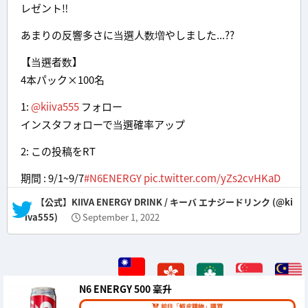
レゼント‼
あまりの反響多さに当選人数増やしました...??
【当選者数】
4本パック×100名
1:
@kiiva555
フォロー
インスタフォローで当選確率アップ
2: この投稿をRT
期間 : 9/1~9/7
#N6ENERGY
pic.twitter.com/yZs2cvHKaD
— 【公式】KIIVA ENERGY DRINK / キーバ エナジードリンク (@ki
iva555)
September 1, 2022
N6 ENERGY 500 毫升
前往「蝦皮購物」購買