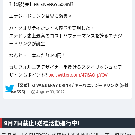
?【新発売】N6 ENERGY 500ml?
エナジードリンク業界に激震。
ハイクオリティかつ、大容量を実現した、
エナドリ史上最高のコストパフォーマンスを誇るエナジ
ードリンクが誕生。
なんと、一本あたり140円！
カリフォルニアデザイナー手掛けるスタイリッシュなデ
ザインもポイント?
pic.twitter.com/476AQfpYQV
— 【公式】KIIVA ENERGY DRINK / キーバ エナジードリンク (@ki
iva555)
August 30, 2022
9月7日截止！送禮活動進行中！