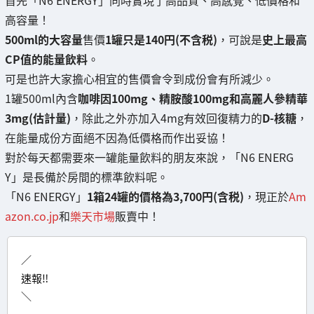
首先「N6 ENERGY」同時實現了高品質、高感覺、低價格和
高容量！
500ml的大容量
售價
1罐只是140円(不含税)
，可說是
史上最高
CP值的能量飲料
。
可是也許大家擔心相宜的售價會令到成份會有所減少。
1罐500ml內含
咖啡因100mg、精胺酸100mg和高麗人參精華
3mg(估計量)
，除此之外亦加入4mg有效回復精力的
D-核糖
，
在能量成份方面絕不因為低價格而作出妥協！
對於每天都需要來一罐能量飲料的朋友來說，「N6 ENERG
Y」是長備於房間的標準飲料呢。
「N6 ENERGY」
1箱24罐的價格為3,700円(含税)
，現正於
Am
azon.co.jp
和
樂天市場
販賣中！
／
速報‼
＼