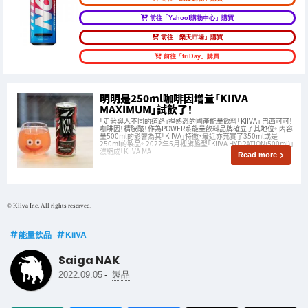
前往「Yahoo!購物中心」購買
前往「樂天市場」購買
前往「friDay」購買
明明是250ml咖啡因增量「KIIVA
MAXIMUM」試飲了！
「走著與人不同的道路」裡熟悉的國產能量飲料「KIIVA」 巴西可可！
咖啡因！精胺酸！作為POWER系能量飲料品牌確立了其地位。 内容
量500ml的影響為其「KIIVA」特徵，最近亦充實了350ml或是
250ml的製品。 2022年5月裡旗艦型「KIIVA HYDRATION(500ml)」
濃縮成「KIIVA MA
Read more
© Kiiva Inc. All rights reserved.
能量飲品
KiiVA
Saiga NAK
-
2022.09.05
製品