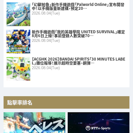
「幻獸帕魯」新作手機遊戲「Palworld Online」宣布開發
中！以手機版重新建構，預定20…
2026.08.04(Tue)
新作手機遊戲「我的英雄學院 UNITED SURVIVAL」確定
8月6日上線！事前登錄人數突破70…
2026.08.04(Tue)
【ACGHK 2026】BANDAI SPIRITS「30 MINUTES LABE
L」攤位報導！展示超時空要塞、鋼彈…
2026.08.04(Tue)
點擊率排名