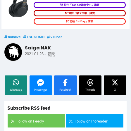
前往「Yahoo!購物中心」購買
前往「樂天市場」購買
前往「friDay」購買
hololive
TSUKUMO
VTuber
Saiga NAK
-
2021.01.26
新聞
WhatsApp
Messenger
Facebook
Threads
X
Subscribe RSS feed
Follow on Feedly
Follow on Inoreader