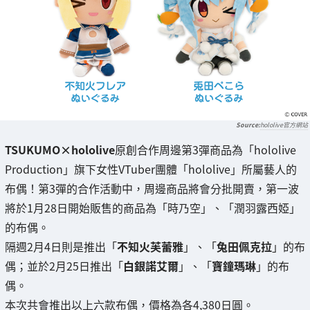
hololive官方網站
TSUKUMO×hololive
原創合作周邊第3彈商品為「hololive
Production」旗下女性VTuber團體「hololive」所屬藝人的
布偶！第3彈的合作活動中，周邊商品將會分批開賣，第一波
將於1月28日開始販售的商品為「時乃空」、「潤羽露西婭」
的布偶。
隔週2月4日則是推出「
不知火芙蕾雅
」、「
兔田佩克拉
」的布
偶；並於2月25日推出「
白銀諾艾爾
」、「
寶鐘瑪琳
」的布
偶。
本次共會推出以上六款布偶，價格為各4,380日圓。