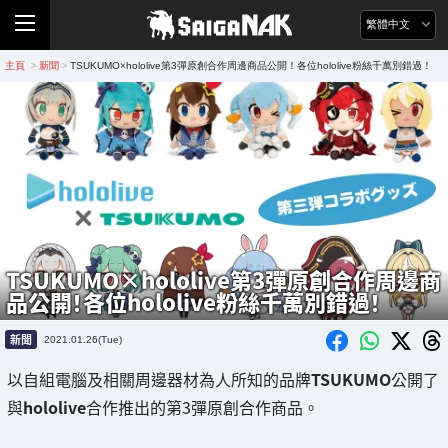
繁體中文
主頁
新聞
TSUKUMO×hololive第3彈原創合作周邊商品公開！各位hololive粉絲千萬別錯過！
>
>
TSUKUMO×hololive第3彈原創合作周邊商
品公開！各位hololive粉絲千萬別錯過！
新聞
2021.01.26(Tue)
以自組電腦及相關周邊器材為人所知的品牌
TSUKUMO
公開了
與
hololive
合作推出的第3彈原創合作商品。