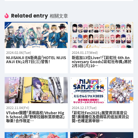
Related entry
相關文章
2024.02.06(Tue)
2024.01.17(Wed)
NIJISANJI EN新商品「HOTEL NIJIS
新追加13位Liver！「【彩虹社 6th An
ANJI EN」2月7日(三)發售！
niversary Goods】彩虹社布偶」將於
2月3日(六)10…
2022.11.04(Fri)
2024.12.17(Tue)
VTuber團體「青桐高校/Vtuber Hig
「彩虹社Fes2025」展覽資訊首度公
h School」與「野郎拉麵秋葉原總店」
開！廣播攤位及遊戲區的追加資訊公
聯乘！合作限定…
開，也確定將舉辦…