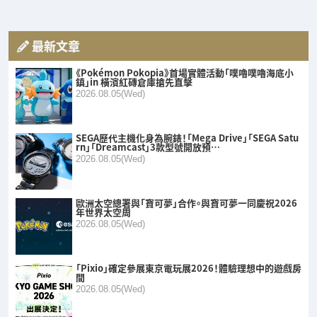
最新文章
《Pokémon Pokopia》首場實體活動「噗嚕噗嚕海底小
鎮」in 橫濱紅磚倉庫搶先直擊
2026.08.05(Wed)
SEGA歷代主機化身為腕錶！「Mega Drive」「SEGA Satu
rn」「Dreamcast」3款型號開放預…
2026.08.05(Wed)
歐洲太空總署與「寶可夢」合作。與寶可夢一同慶祝2026
年世界太空周
2026.08.05(Wed)
「Pixio」確定參展東京電玩展2026！體驗理想中的遊戲房
間
2026.08.05(Wed)