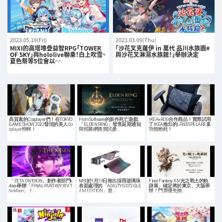
2023.05.19(Fri)
2023.03.09(Thu)
MIXI的高塔堆疊益智RPG「TOWER
「沙花叉克蘿伊 in 萬代 品川水族園#
OF SKY」與hololive聯乘！白上吹雪、
與沙花叉淋濕水族館！」舉辦決定
夏色祭等5位會以…
高質素的Cosplayer們！在TOKYO
From Software的新作死亡遊戲
IKEA×ROG合作商品！實際試用
GAME SHOW 2022發現的美人Co
「ELDEN RING」發售延期通知
了IKEA推出的LÅNESPELARE多
splayer特輯！
與招募網路測試參…
功能抱枕！
「ZETA DIVISION」創作者部門k
MSI於1月19日推出採用玻璃珠
Final Fantasy XIV光之戰士的軌
4sen舉辦「FINAL FANTASY XIV T
表面處理的「AGILITY GD72 GLE
跡展」確定將於東京、大阪舉
he k4sen」！…
AM EDITION」遊…
辦！門票優先抽…