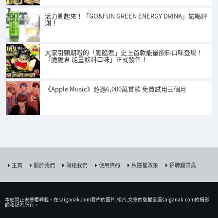
活力動起來！「GO&FUN GREEN ENERGY DRINK」試喝評
測！
大家引頸期盼的「脆脆君」史上首款能量飲料口味登場！
「脆脆君 能量飲料口味」正式發售！
《Apple Music》超過6,000萬首歌 免費試用三個月
主頁
關於我們
聯絡我們
使用條約
私隱權政策
招聘翻譯員
本站禁止未授權𨍭載。在saiganak.com發佈的圖片,相片,文章的版權全屬saiganak.com的攝影
師和記者所有。