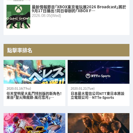
最新情報節目「XBOX東京電玩展2026 Broadcast」將於
9月17日播出！同日舉辦的「XBOX F…
2026.08.05(Wed)
點擊率排名
2020.01.16(Thu)
2020.01.21(Tue)
任天堂明星大亂鬥特別版的新角色！
日本最大電信公司NTT東日本將設
來自「聖火降魔錄-風花雪月」…
立電競公司—NTTe-Sports