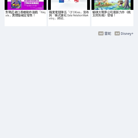
對戰忍者口香糖動作遊戲「Ninj
職業電競隊伍「QT DIG∞」宣布
貓咪大戰爭公司最新力作《桃
ala」實體版確定發售！
與「株式會社 Data Relation Mark
太郎失格》登場！
eting」締結…
雷蛇
Disney+