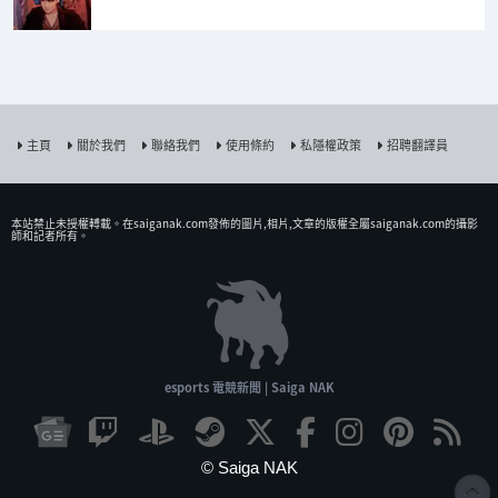
主頁
關於我們
聯絡我們
使用條約
私隱權政策
招聘翻譯員
本站禁止未授權𨍭載。在saiganak.com發佈的圖片,相片,文章的版權全屬saiganak.com的攝影
師和記者所有。
esports 電競新聞 | Saiga NAK
© Saiga NAK