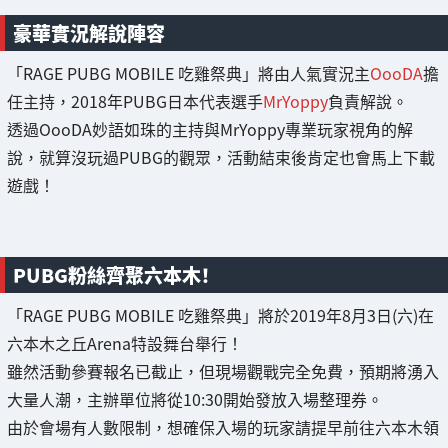
豪華實況解說陣容
「RAGE PUBG MOBILE 吃雞祭典」將由人氣實況主
OooDA
擔
任主持，2018年PUBG日本代表選手
MrYoppy
負責解說。
透過OooDA妙語如珠的主持與MrYoppy專業玩家視角的解
說，就算沒玩過PUBG的觀眾，活動結束後肯定也會馬上下載
遊戲！
PUBG粉絲齊聚六本木！
「RAGE PUBG MOBILE 吃雞祭典」將於2019年8月3日(六)在
六本木之丘Arena特設舞台舉行！
雖然活動參賽報名已截止，但現場觀戰完全免費，預期將湧入
大量人潮，主辦單位將從10:30開始發放入場整理券。
由於會場有人數限制，想確保入場的玩家請提早前往六本木領