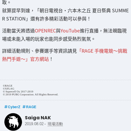
取。
就算提早到達，「朝日電視台・六本木之丘 夏日祭典 SUMME
R STATION」還有許多精彩活動可以參與！
活動當天將透過
OPENREC
與
YouTube
進行直播，無法親臨現
場或未能入場的玩家也能同步感受熱烈氣氛。
詳細活動規則、參賽選手等資訊請見
「RAGE 手機電競～挑戰
熱門手遊～」官方網站
！
©RAGE
©XFLAG
© Supercell Oy 2017-2019
© 2019 PUBG Corporation. All Rights Reserved.
CyberZ
RAGE
Saiga NAK
-
2019.08.02
現場活動