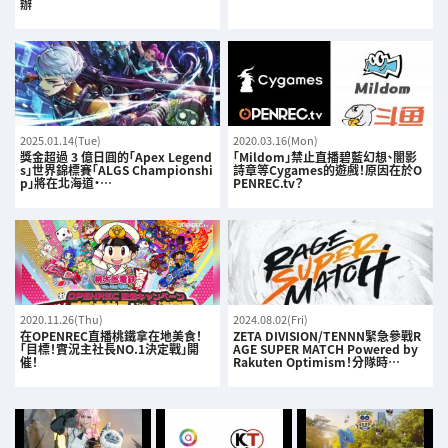
辦
2025.01.14(Tue)
2020.03.16(Mon)
獎金超過 3 億日圓的「Apex Legend
「Mildom」禁止直播碧藍幻想、闇影
s」世界錦標賽「ALGS Championshi
詩章等Cygames的遊戲！原因在於O
p」將在北海道・…
PENREC.tv？
2020.11.26(Thu)
2024.08.02(Fri)
在OPENREC直播桃鐵拿在地美食！
ZETA DIVISION/TENNN緊急參戰R
「目標！實況主社長NO.1決定戰」開
AGE SUPER MATCH Powered by
催！
Rakuten Optimism！分隊時…