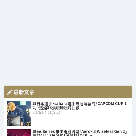
最新文章
以日本選手・sahara選手奪冠落幕的「CAPCOM CUP 1
2」，透過38張現場照片回顧
2026.04.11(Sat)
SteelSeries 推出電競滑鼠「Aerox 3 Wireless Gen 2」
將於4月17日發售！滑鼠墊「QcK …