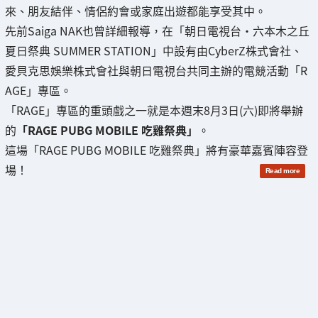
來、朋友結伴、情侶約會或家庭出遊都能享受其中。
先前Saiga NAK也曾詳細報導，在「朝日電視台・六本木之丘
夏日祭典 SUMMER STATION」中設有由CyberZ株式會社、
愛貝克思娛樂株式會社與朝日電視台共同主辦的電競活動「R
AGE」專區。
「RAGE」專區的重頭戲之一就是本週末8月3日(六)即將舉辦
的
「RAGE PUBG MOBILE 吃雞祭典」
。
這場「RAGE PUBG MOBILE 吃雞祭典」將有豪華嘉賓陣容登
場！