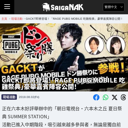
繁體中文
主頁
現場活動
GACKT即將登場！「RAGE PUBG MOBILE 吃雞祭典」豪華嘉賓陣容公開！
>
>
GACKT即將登場！「RAGE PUBG MOBILE 吃
雞祭典」豪華嘉賓陣容公開！
現場活動
2019.08.02(Fri)
正在六本木好評舉辦中的「朝日電視台・六本木之丘 夏日祭
典 SUMMER STATION」
活動已進入中期階段，吸引越來越多參與者，無論是獨自前