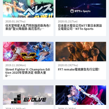
2020.01.16(Thu)
2020.01.21(Tue)
任天堂明星大亂鬥特別版的新角色！
日本最大電信公司NTT東日本將設
來自「聖火降魔錄-風花雪月」…
立電競公司—NTTe-Sports
2019.11.18(Mon)
2020.03.19(Thu)
Street Fighter V: Champion Edi
FF7 remake電視廣告先行公開！
tion 2020年發表決定 收錄大量
D…
2019.11.24(Sun)
2019.12.20(Fri)