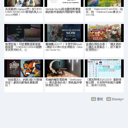
高質素的Cosplayer們！在TOKYO
Akatsuki Games與光榮特庫摩遊
紀念「Pokémon GO Fest 2024：仙
GAME SHOW 2022發現的美人Co
戲的新作遊戲共同開發中發表
台」的「Pokémon Center東北 Ev
splayer特輯！
ent in 仙…
無需安裝！可從瀏覽器更新遊
魔物獵人GO？！卡普空與Nianti
送禮自用也合適！「國夫君的
戲裝置「CORSAIR CORSAIR韌體
c將於2023年9月全球推出《Mon
三國志全員集合！」的下載卡
更新實用程式」公…
ster Hunter No…
販賣開始！
「街頭霸王6」的第2屆CBT開催
究極的蠍型電競椅「GeeScorpio
《實況野球2024-2025》最新情
決定！參加玩家報名募集開
n」推出新色白色！黑色版亦舉
報公開，大谷翔平的能力值曝
始！
辦優惠活動！
光，擁有S95的強…
雷蛇
Disney+