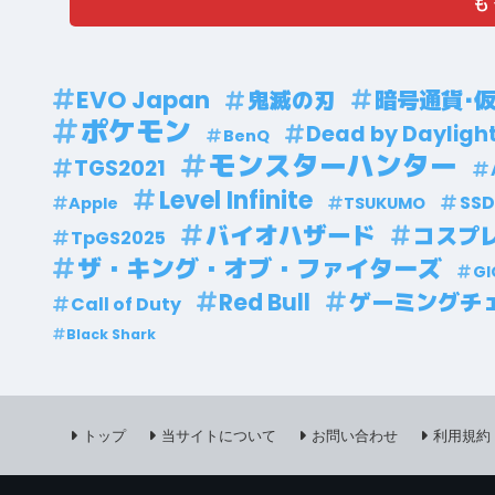
も
EVO Japan
鬼滅の刃
暗号通貨･
ポケモン
Dead by Dayligh
BenQ
モンスターハンター
TGS2021
Level Infinite
SSD
Apple
TSUKUMO
バイオハザード
コスプ
TpGS2025
ザ・キング・オブ・ファイターズ
GI
Red Bull
ゲーミングチ
Call of Duty
Black Shark
トップ
当サイトについて
お問い合わせ
利用規約