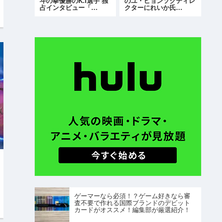
斗の拳優勝のK.I選手 独
のユ・ヒョンソクディレ
占インタビュー「…
クターにれいか氏…
ゲーマーなら必須！？ゲーム好きなら審
査不要で作れる国際ブランドのデビット
カードがオススメ！編集部が厳選紹介！