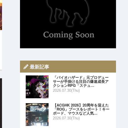
最新記事
「バイオハザード」元プロデュー
サーが手掛ける注目の爆速成長ア
クションRPG「ステュ…
2026.07.30(Thu)
【ACGHK 2026】20周年を迎えた
「ROG」ブースをレポート！キー
ボード、マウスなど人気…
2026.07.30(Thu)