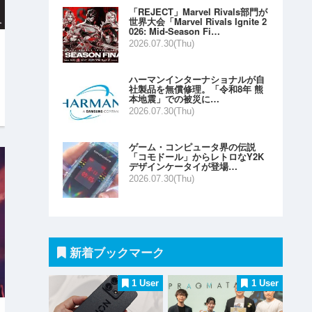
「REJECT」Marvel Rivals部門が
世界大会「Marvel Rivals Ignite 2
026: Mid-Season Fi…
2026.07.30(Thu)
ハーマンインターナショナルが自
社製品を無償修理。「令和8年 熊
本地震」での被災に…
2026.07.30(Thu)
ゲーム・コンピュータ界の伝説
「コモドール」からレトロなY2K
デザインケータイが登場…
2026.07.30(Thu)
新着ブックマーク
1 User
1 User