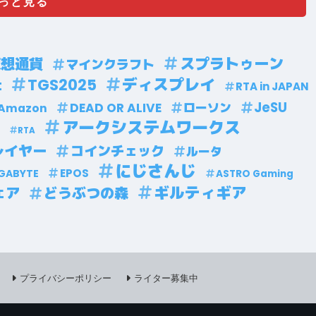
っと見る
スプラトゥーン
仮想通貨
マインクラフト
TGS2025
ディスプレイ
t
RTA in JAPAN
JeSU
DEAD OR ALIVE
ローソン
Amazon
アークシステムワークス
RTA
レイヤー
コインチェック
ルータ
にじさんじ
EPOS
GABYTE
ASTRO Gaming
ギルティギア
ェア
どうぶつの森
プライバシーポリシー
ライター募集中