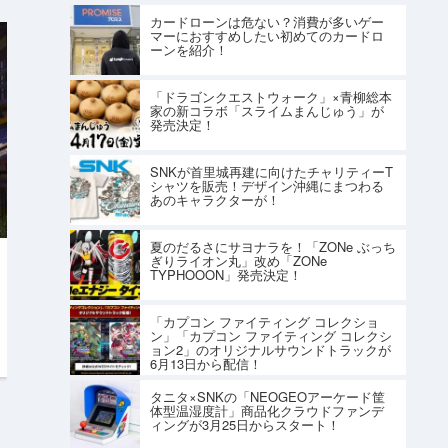
カードローンは危ない？消費が多いゲー
マーにおすすめしたい初めてのカードロ
ーンを紹介！
「ドラゴンクエストウォーク」×青柳総本
家の新コラボ「スライムまんじゅう」が
発売決定！
SNKが首里城再建に向けたチャリティーT
シャツを販売！デザイン沖縄にまつわる
あのキャラクターが！
夏のだるさにサヨナラを！「ZONe ぶっち
ぎりライオン丸」改め「ZONe
TYPHOOON」発売決定！
「カプコン ファイティング コレクショ
ン」「カプコン ファイティング コレクシ
ョン2」のオリジナルサウンドトラックが
6月13日から配信！
タニタ×SNKの「NEOGEOアーケード筐
体型温湿度計」商品化クラウドファンデ
ィングが3月25日からスタート！