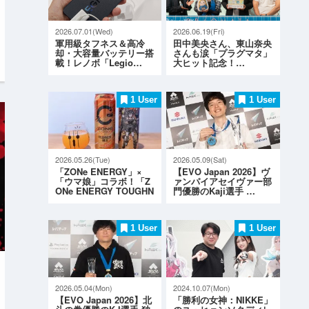
2026.07.01(Wed)
2026.06.19(Fri)
軍用級タフネス＆高冷
田中美央さん、東山奈央
却・大容量バッテリー搭
さんも涙「プラグマタ」
載！レノボ「Legio…
大ヒット記念！…
1 User
1 User
2026.05.26(Tue)
2026.05.09(Sat)
「ZONe ENERGY」×
【EVO Japan 2026】ヴ
「ウマ娘」コラボ！「Z
ァンパイアセイヴァー部
ONe ENERGY TOUGHN
門優勝のKaji選手 …
ESS G…
1 User
1 User
2026.05.04(Mon)
2024.10.07(Mon)
【EVO Japan 2026】北
「勝利の女神：NIKKE」