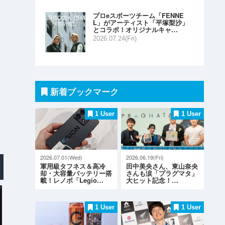
プロeスポーツチーム「FENNE
L」がアーティスト「平塚梨沙」
とコラボ！オリジナルキャ…
2026.07.24(Fri)
新着ブックマーク
1 User
1 User
2026.07.01(Wed)
2026.06.19(Fri)
軍用級タフネス＆高冷
田中美央さん、東山奈央
却・大容量バッテリー搭
さんも涙「プラグマタ」
載！レノボ「Legio…
大ヒット記念！…
1 User
1 User