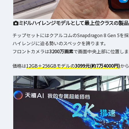
ミドルハイレンジモデルとして最上位クラスの製品
チップセットにはクアルコムのSnapdragon 8 Gen 
ハイレンジに迫る勢いのスペックを誇ります。
フロントカメラは
3200万画素
で画面中央上部に位置しま
価格は
12GB＋256GBモデルの
3099元(約7万4000円)
から