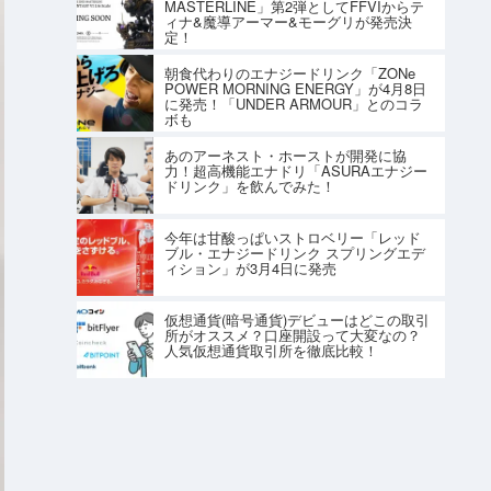
MASTERLINE」第2弾としてFFVIからテ
ィナ&魔導アーマー&モーグリが発売決
定！
朝食代わりのエナジードリンク「ZONe
POWER MORNING ENERGY」が4月8日
に発売！「UNDER ARMOUR」とのコラ
ボも
あのアーネスト・ホーストが開発に協
力！超高機能エナドリ「ASURAエナジー
ドリンク」を飲んでみた！
今年は甘酸っぱいストロベリー「レッド
ブル・エナジードリンク スプリングエデ
ィション」が3月4日に発売
仮想通貨(暗号通貨)デビューはどこの取引
所がオススメ？口座開設って大変なの？
人気仮想通貨取引所を徹底比較！