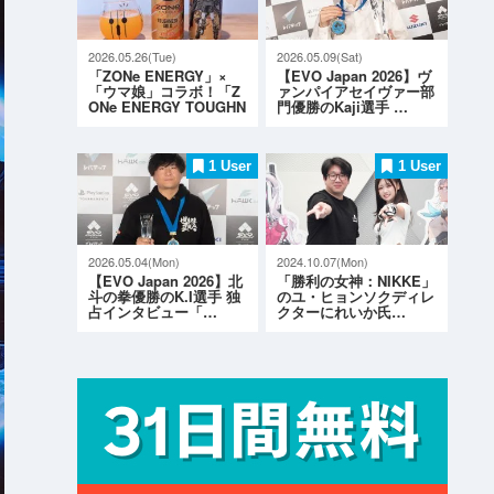
2026.05.26(Tue)
2026.05.09(Sat)
「ZONe ENERGY」×
【EVO Japan 2026】ヴ
「ウマ娘」コラボ！「Z
ァンパイアセイヴァー部
ONe ENERGY TOUGHN
門優勝のKaji選手 …
ESS G…
1 User
1 User
2026.05.04(Mon)
2024.10.07(Mon)
【EVO Japan 2026】北
「勝利の女神：NIKKE」
斗の拳優勝のK.I選手 独
のユ・ヒョンソクディレ
占インタビュー「…
クターにれいか氏…