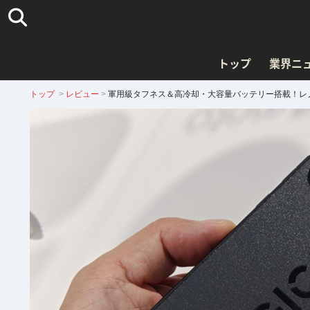
トップ
業界ニ
トップ
>
レビュー
>
軍用級タフネス＆高冷却・大容量バッテリー搭載！レノボ「Le