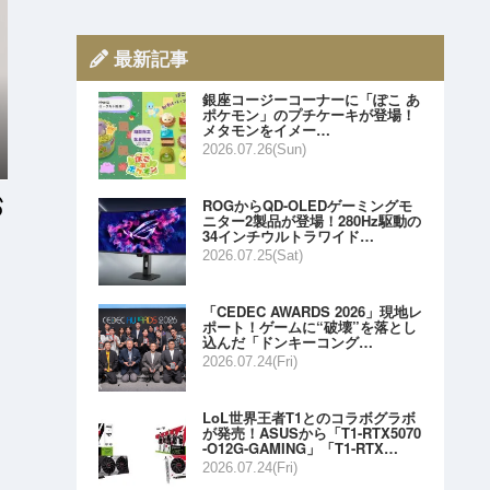
最新記事
銀座コージーコーナーに「ぽこ あ
ポケモン」のプチケーキが登場！
メタモンをイメー…
2026.07.26(Sun)
ROGからQD-OLEDゲーミングモ
ニター2製品が登場！280Hz駆動の
34インチウルトラワイド…
2026.07.25(Sat)
「CEDEC AWARDS 2026」現地レ
ポート！ゲームに“破壊”を落とし
込んだ「ドンキーコング…
2026.07.24(Fri)
品
LoL世界王者T1とのコラボグラボ
が発売！ASUSから「T1-RTX5070
-O12G-GAMING」「T1-RTX…
2026.07.24(Fri)