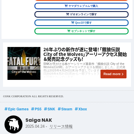
ヤマダウェブコムで購入
ゲオオンラインで探す
Qoo10で探す
セブンネットで探す
26年ぶりの新作が遂に登場！「餓狼伝説
City of the Wolves」アーリーアクセス開始
＆発売記念グッズも！
SNKが手がける格ゲーシリーズ最新作「餓狼伝説 City of the
Wolves(CotW)」がアーリーアクセスを開始しました。正式発
売は2025年4月24日(木)を予定していますが、デジタル版は本
日2025年4月21日(月)から一部プラットフォームで先行プレイ
Read more
が可能となっています。
©SNK CORPORATION ALL RIGHTS RESERVED.
Epic Games
PS5
SNK
Steam
Xbox
Saiga NAK
-
2025.04.24
リリース情報