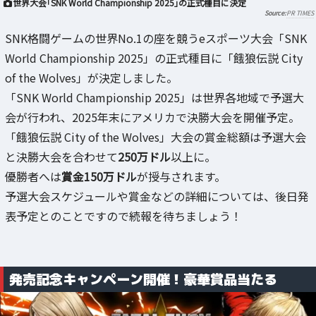
世界大会「SNK World Championship 2025」の正式種目に決定
PR TIMES
SNK格闘ゲームの世界No.1の座を競うeスポーツ大会「SNK
World Championship 2025」の正式種目に「餓狼伝説 City
of the Wolves」が決定しました。
「SNK World Championship 2025」は世界各地域で予選大
会が行われ、2025年末にアメリカで決勝大会を開催予定。
「餓狼伝説 City of the Wolves」大会の賞金総額は予選大会
と決勝大会を合わせて
250万ドル
以上に。
優勝者へは
賞金150万ドル
が授与されます。
予選大会スケジュールや賞金などの詳細については、後日発
表予定とのことですので続報を待ちましょう！
発売記念キャンペーン開催！豪華賞品当たる