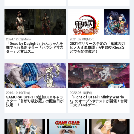
2024.12.02(Mon)
2021.02.08(Mon)
「Dead by Daylight」わんちゃんを
2021年リリース予定の「鬼滅の刃
撫でられる新キラー「ハウンドマス
ヒノカミ血風譚」がPS5やXboxな
ター」と富江ス…
どでも配信決定！
2019.10.10(Thu)
2022.06.10(Fri)
SAMURAI SPIRITS追加DLCキャラ
「Fight of Steel: Infinity Warrio
クター「首斬り破沙羅」の配信日が
r」のオープンβテストが開催！台湾
決定！！
二大プロ格ゲー…