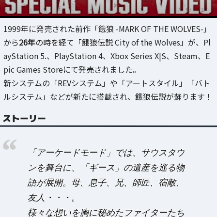
1999年に発売された前作「餓狼 -MARK OF THE WOLVES-」
から
26年
の時を経て「餓狼伝説 City of the Wolves」が、Pl
ayStation 5.、PlayStation 4、Xbox Series X|S、Steam、E
pic Games Storeにて発売されました。
新システムの「REVシステム」や「アートスタイル」「バト
ルシステム」などが新たに搭載され、餓狼伝説が蘇ります！
ストーリー
「アーケードモード」では、サウスタウ
ンを舞台に、「ギース」の遺産を巡る物
語が展開。母、息子、兄、師匠、宿敵、
友人・・・。
様々な想いを胸に秘めたファイターたち