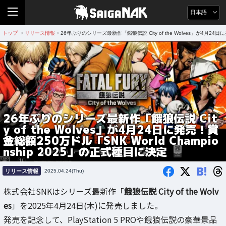
日本語
トップ
リリース情報
26年ぶりのシリーズ最新作「餓狼伝説 City of the Wolves」が4月24日に
>
>
26年ぶりのシリーズ最新作「餓狼伝説 Cit
y of the Wolves」が4月24日に発売！賞
金総額250万ドル「SNK World Champio
nship 2025」の正式種目に決定
B!
リリース情報
2025.04.24(Thu)
株式会社SNKはシリーズ最新作「
餓狼伝説 City of the Wolv
es
」を2025年4月24日(木)に発売しました。
発売を記念して、PlayStation 5 PROや餓狼伝説の豪華景品