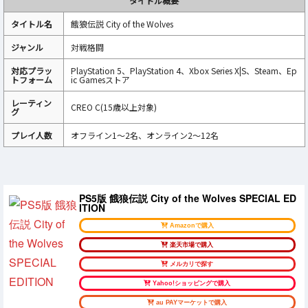
タイトル概要
タイトル名
餓狼伝説 City of the Wolves
ジャンル
対戦格闘
対応プラッ
PlayStation 5、PlayStation 4、Xbox Series X|S、Steam、Ep
トフォーム
ic Gamesストア
レーティン
CREO C(15歳以上対象)
グ
プレイ人数
オフライン1～2名、オンライン2～12名
PS5版 餓狼伝説 City of the Wolves SPECIAL ED
ITION
Amazonで購入
楽天市場で購入
メルカリで探す
Yahoo!ショッピングで購入
au PAYマーケットで購入