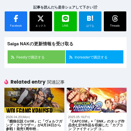
記事を読んだら是非シェアして下さい
B!
Facebook
エックス
LINE
はてな
Threads
Saiga NAKの更新情報を受け取る
Feedlyで購読する
Inoreaderで購読する
Related entry
関連記事
2026.04.20(Mon)
2025.05.16(Fri)
「餓狼伝説 CotW」に「ヴォルフガ
「CAPCOM」×「SNK」のタッグ作
ング・クラウザー」が4月24日から
品含む計8作品を収録した「カプコ
参戦！発売1周年特…
ン ファイティング コ…