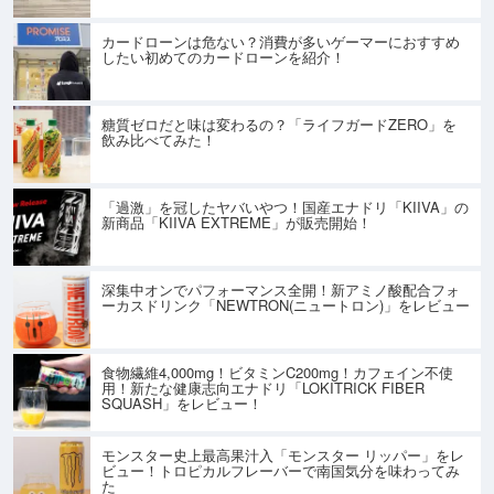
カードローンは危ない？消費が多いゲーマーにおすすめ
したい初めてのカードローンを紹介！
糖質ゼロだと味は変わるの？「ライフガードZERO」を
飲み比べてみた！
「過激」を冠したヤバいやつ！国産エナドリ「KIIVA」の
新商品「KIIVA EXTREME」が販売開始！
深集中オンでパフォーマンス全開！新アミノ酸配合フォ
ーカスドリンク「NEWTRON(ニュートロン)」をレビュー
食物繊維4,000mg！ビタミンC200mg！カフェイン不使
用！新たな健康志向エナドリ「LOKITRICK FIBER
SQUASH」をレビュー！
モンスター史上最高果汁入「モンスター リッパー」をレ
ビュー！トロピカルフレーバーで南国気分を味わってみ
た