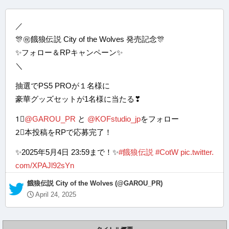
／
🎊㊗餓狼伝説 City of the Wolves 発売記念🎊
✨フォロー＆RPキャンペーン✨
＼
抽選でPS5 PROが１名様に
豪華グッズセットが1名様に当たる❣
1⃣
@GAROU_PR
と
@KOFstudio_jp
をフォロー
2⃣本投稿をRPで応募完了！
✨2025年5月4日 23:59まで！✨
#餓狼伝説
#CotW
pic.twitter.
com/XPAJl92sYn
— 餓狼伝説 City of the Wolves (@GAROU_PR)
April 24, 2025