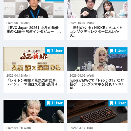
2026.05.04(Mon)
2024.10.07(Mon)
【EVO Japan 2026】北斗の拳優
「勝利の女神：NIKKE」のユ・ヒ
勝のK.I選手 独占インタビュー「…
ョンソクディレクターにれいか
氏…
1 User
1 User
2026.04.13(Mon)
2026.04.08(Wed)
「レイトン教授と蒸気の新世界」
nubiaがMWCで「Neo 5 GT」など
メインテーマ曲は久石譲×幾田り…
新ゲーミングスマホを発表！VOC
AL…
1 User
1 User
2026.04.01(Wed)
2026.03.17(Tue)