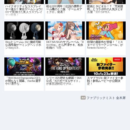
ハイクオリティなコスプレイ
祝セガ60周年！伝説の携帯ゲ
呪術とタピオカ！？「咒術迴
ヤー達が！東京ゲームショウ2
ーム機のミニ版「ゲームギア
戰」とコラボ中の人気タピオ
022で見掛けた美人コスプレイ
ミクロ」発表！
カ屋「1011 SIPTEA…
ヤー特集！
Xboxとシームレスに接続可能
RIOT MUSICのサブレーベル「B
待望の最新作が登場！「ミス
な高性能ゲーミングヘッドホ
litz Wing」から芦澤サキ、松永
タードリラーアンコール」が
ン Bang & Ol…
依織の「8月 …
Nintendo Switchと…
「SNK World Championship 2023」
シリーズの歴史を網羅！SNK
スマブラSPに新ファイター参
が間もなく開幕、Xiaohai選手
公式「KOFポータルサイト」
戦！参戦ムービーが公開決
やET選手な…
が多言語対応でグロ…
定！
ファブリックミスト 金木犀