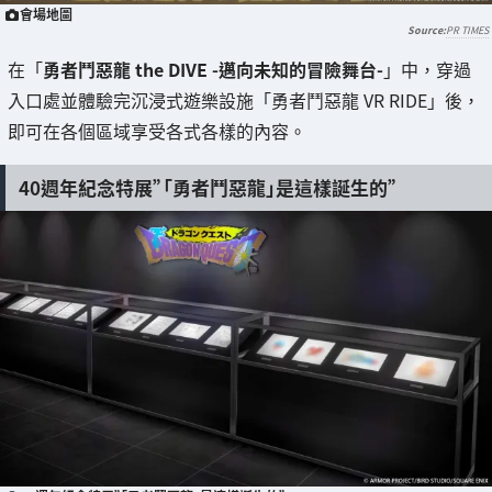
會場地圖
PR TIMES
在「
勇者鬥惡龍 the DIVE -邁向未知的冒險舞台-
」中，穿過
入口處並體驗完沉浸式遊樂設施「勇者鬥惡龍 VR RIDE」後，
即可在各個區域享受各式各樣的內容。
40週年紀念特展”「勇者鬥惡龍」是這樣誕生的”