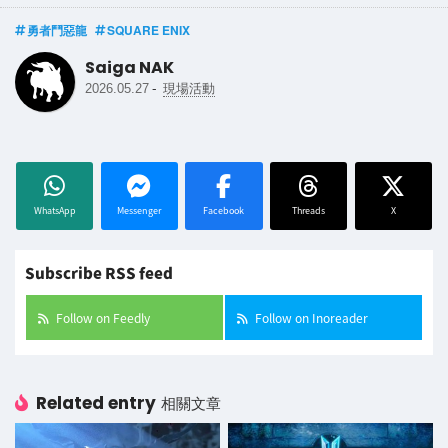
勇者鬥惡龍
SQUARE ENIX
Saiga NAK
-
2026.05.27
現場活動
WhatsApp
Messenger
Facebook
Threads
X
Subscribe RSS feed
Follow on Feedly
Follow on Inoreader
Related entry
相關文章