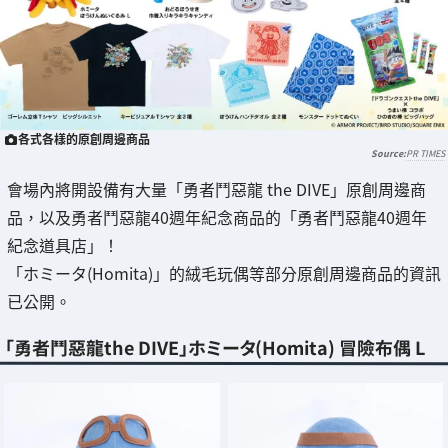
各式各樣的原創周邊商品
PR TIMES
會場內將開設備有大量「勇者鬥惡龍 the DIVE」原創周邊商
品，以及勇者鬥惡龍40週年紀念商品的「勇者鬥惡龍40週年
紀念道具店」！
「ホミータ(Homita)」的絨毛玩偶等部分原創周邊商品的資訊
已公開。
「勇者鬥惡龍the DIVE」ホミータ(Homita) 冒險布偶 L