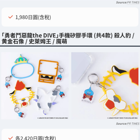
PR TIMES
1,980日圓(含稅)
「勇者鬥惡龍the DIVE」手機矽膠手環 (共4款) 殺人豹 /
黄金石像 / 史萊姆王 / 魔萌
PR TIMES
各2,420日圓(含稅)