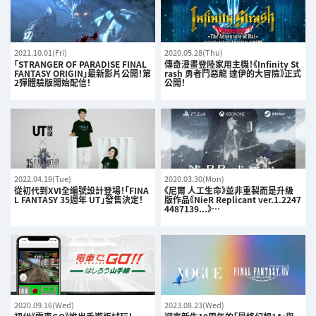
2021.10.01(Fri)
2020.05.28(Thu)
「STRANGER OF PARADISE FINAL
傳奇漫畫登陸家用主機！《Infinity St
FANTASY ORIGIN」最新影片公開！第
rash 勇者鬥惡龍 達伊的大冒險》正式
2彈體驗版開始配信！
公開！
2022.04.19(Tue)
2020.03.30(Mon)
從初代到XVI全編號設計登場！「FINA
《尼爾 人工生命》並非重製而是升級
L FANTASY 35週年 UT」發售決定！
版作品《NieR Replicant ver.1.2247
4487139...》…
2020.09.16(Wed)
2023.08.23(Wed)