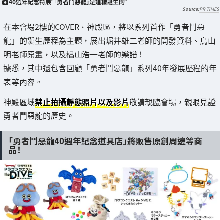
40週年紀念特展”「勇者鬥惡龍」是這樣誕生的”
PR TIMES
在本會場2樓的COVER・神殿區，將以系列首作「勇者鬥惡
龍」的誕生歷程為主題，展出堀井雄二老師的開發資料、鳥山
明老師原畫，以及椙山浩一老師的樂譜！
據悉，其中還包含回顧「勇者鬥惡龍」系列40年發展歷程的年
表等內容。
神殿區域
禁止拍攝靜態照片以及影片
敬請親臨會場，親眼見證
勇者鬥惡龍的歷史。
「勇者鬥惡龍40週年紀念道具店」將販售原創周邊等商
品！