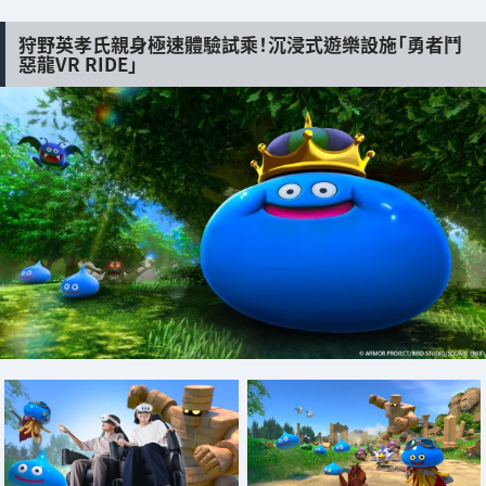
狩野英孝氏親身極速體驗試乘！沉浸式遊樂設施「勇者鬥
惡龍VR RIDE」