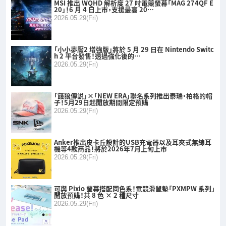
MSI 推出 WQHD 解析度 27 吋電競螢幕「MAG 274QF E
20」！6 月 4 日上市，支援最高 20…
2026.05.29(Fri)
「小小夢魘2 增強版」將於 5 月 29 日在 Nintendo Switc
h 2 平台發售！透過強化後的…
2026.05.29(Fri)
「餓狼傳説」×「NEW ERA」聯名系列推出泰瑞·柏格的帽
子！5月29日起開放期間限定預購
2026.05.29(Fri)
Anker推出皮卡丘設計的USB充電器以及耳夾式無線耳
機等4款商品！將於2026年7月上旬上市
2026.05.29(Fri)
可與 Pixio 螢幕搭配同色系！電競滑鼠墊「PXMPW 系列」
開放預購！共 8 色 × 2 種尺寸
2026.05.29(Fri)