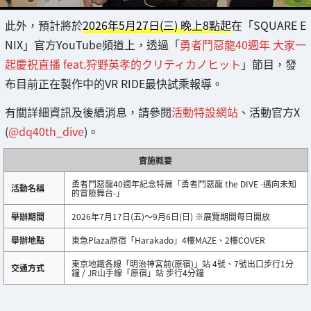
此外，預計將於
2026年5月27日(三) 晚上8點起
在「SQUARE E
NIX」官方YouTube頻道上，透過「
勇者鬥惡龍40週年 大家一
起慶祝直播 feat.狩野英孝的クリティカノヒット
」節目，發
布目前正在製作中的VR RIDE最快試乘報導。
有關詳細資訊及後續消息，請參閱
活動特設網站
、活動官方X
(
@dq40th_dive
)。
實施概要
勇者鬥惡龍40週年紀念特展「勇者鬥惡龍 the DIVE -邁向未知
活動名稱
的冒險舞台-」
舉辦期間
2026年7月17日(五)～9月6日(日) ※展覽期間每日開放
舉辦地點
東急Plaza原宿「Harakado」4樓MAZE、2樓COVER
東京地鐵各線「明治神宮前(原宿)」站 4號、7號出口步行1分
交通方式
鐘 / JR山手線「原宿」站 步行4分鐘