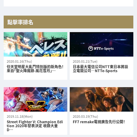
點擊率排名
2020.01.16(Thu)
2020.01.21(Tue)
任天堂明星大亂鬥特別版的新角色！
日本最大電信公司NTT東日本將設
來自「聖火降魔錄-風花雪月」…
立電競公司—NTTe-Sports
2019.11.18(Mon)
2020.03.19(Thu)
Street Fighter V: Champion Edi
FF7 remake電視廣告先行公開！
tion 2020年發表決定 收錄大量
D…