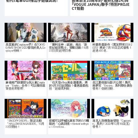
初代《電車GO》推出手遊版試玩！
迎來新生10周年的「最終幻想14」與
「VOGUE JAPAN」聯手！特別PROJE
CT始動
高質素的Cosplayer們！在TOKYO
「勝利女神：妮姬」推出「新
科樂美最新作《實況野球2024-2
GAME SHOW 2022發現的美人Co
世紀福音戰士」聯動活動！8月
025》將於 7 月 18 日正式發售！
splayer特輯！
22日(四)起明日香…
超過 400 名…
麻雀格鬥俱樂部Sp與人氣Cospla
「任天堂eShop黃金週優惠」將
花江夏樹遊玩影片公開！萬代
yer「Enako」合作！可以獲得親
於4月28日起開始！優惠遊戲包
南夢宮「Encore」系列聯合廣告
筆簽名即影即…
括「超級瑪利歐…
發布！促銷活動…
「SNOOPY DROPS」限定活動
搭載可以呼喊玩家名字的EVS機
洛克人與佛魯迪登陸「Capcoro
「HALLOWEEN GARDEN」10月
能的「心跳回憶～forever with yo
n」系列！2022年12月16日(五)
22日開始！
u～Emotiona…
發售！