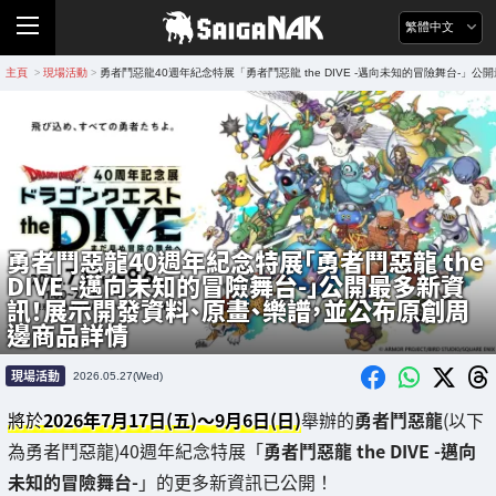
繁體中文
主頁
現場活動
勇者鬥惡龍40週年紀念特展「勇者鬥惡龍 the DIVE -邁向未知的冒險舞台
>
>
勇者鬥惡龍40週年紀念特展「勇者鬥惡龍 the
DIVE -邁向未知的冒險舞台-」公開最多新資
訊！展示開發資料、原畫、樂譜，並公布原創周
邊商品詳情
現場活動
2026.05.27(Wed)
將於
2026年7月17日(五)～9月6日(日)
舉辦的
勇者鬥惡龍
(以下
為勇者鬥惡龍)40週年紀念特展「
勇者鬥惡龍 the DIVE -邁向
未知的冒險舞台-
」的更多新資訊已公開！