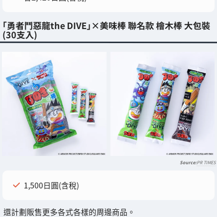
「勇者鬥惡龍the DIVE」×美味棒 聯名款 檜木棒 大包裝
(30支入)
PR TIMES
1,500日圓(含稅)
還計劃販售更多各式各樣的周邊商品。