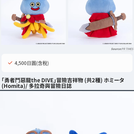
PR TIMES
4,500日圓(含稅)
「勇者鬥惡龍the DIVE」冒險吉祥物 (共2種) ホミータ
(Homita)/ 多拉奇與冒險日誌