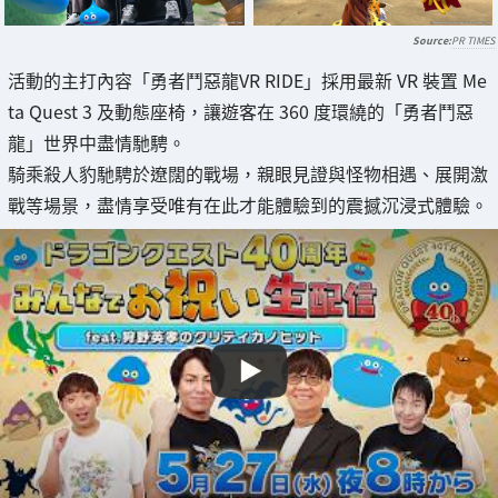
PR TIMES
活動的主打內容「勇者鬥惡龍VR RIDE」採用最新 VR 裝置 Me
ta Quest 3 及動態座椅，讓遊客在 360 度環繞的「勇者鬥惡
龍」世界中盡情馳騁。
騎乘殺人豹馳騁於遼闊的戰場，親眼見證與怪物相遇、展開激
戰等場景，盡情享受唯有在此才能體驗到的震撼沉浸式體驗。