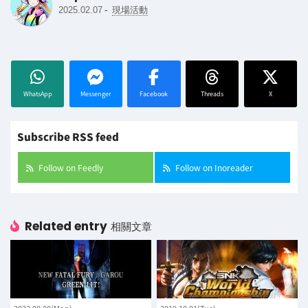
-
2025.02.07
現場活動
WhatsApp
Messenger
Facebook
Threads
X
Subscribe RSS feed
Follow on Feedly
Follow on Inoreader
Related entry
相關文章