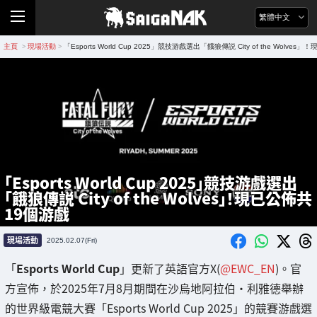
繁體中文
主頁
現場活動
「Esports World Cup 2025」競技游戲選出「餓狼傳説 City of the Wolve
>
>
「Esports World Cup 2025」競技游戲選出
「餓狼傳説 City of the Wolves」！現已公佈共
19個游戲
現場活動
2025.02.07(Fri)
「
Esports World Cup
」更新了英語官方X(
@EWC_EN
)。官
方宣佈，於2025年7月8月期間在沙烏地阿拉伯・利雅德舉辦
的世界級電競大賽「Esports World Cup 2025」的競賽游戲選