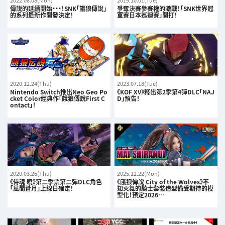
2022.08.08(Mon)
2019.10.01(Tue)
傳説的延續開始・・・！SNK「餓狼傳說」
爭奪決賽參賽權的激戰！「SNK世界冠
的系列最新作開發決定！
軍賽日本巡迴賽」開打！
2020.12.24(Thu)
2023.07.18(Tue)
Nintendo Switch推出Neo Geo Po
《KOF XV》釋出第2季第4彈DLC「NAJ
cket Color經典作「餓狼傳說First C
D」預告！
ontact」！
2020.03.26(Thu)
2025.12.22(Mon)
《侍魂 曉》第二季票第二彈DLC角色
《餓狼傳說 City of the Wolves》不
「風間蒼月」上線日確定！
知火舞的騎士套裝造型備受期待的模
型化！預定2026…