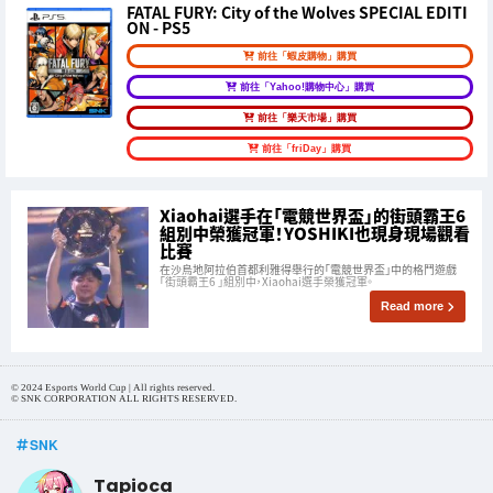
FATAL FURY: City of the Wolves SPECIAL EDITI
ON - PS5
前往「蝦皮購物」購買
前往「Yahoo!購物中心」購買
前往「樂天市場」購買
前往「friDay」購買
Xiaohai選手在「電競世界盃」的街頭霸王6
組別中榮獲冠軍！YOSHIKI也現身現場觀看
比賽
在沙烏地阿拉伯首都利雅得舉行的「電競世界盃」中的格鬥遊戲
「街頭霸王6 」組別中，Xiaohai選手榮獲冠軍。
Read more
© 2024 Esports World Cup | All rights reserved.
© SNK CORPORATION ALL RIGHTS RESERVED.
SNK
Tapioca