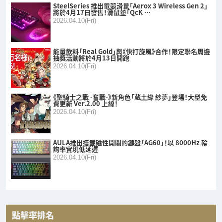
SteelSeries 推出電競滑鼠「Aerox 3 Wireless Gen 2」
將於4月17日發售！滑鼠墊「QcK …
2026.04.10(Fri)
能量飲料「Real Gold」與《快打旋風》合作！限定聯名周邊
抽獎活動將於4月13日開跑
2026.04.10(Fri)
《聖騎士之戰 -奮戰-》新角色「蔵土緣 紗夢」登場！大型免
費更新 Ver.2.00 上線！
2026.04.10(Fri)
AULA推出搭載磁性開關的鍵盤「AG60」！以 8000Hz 輪
詢率實現低延遲
2026.04.10(Fri)
點擊率排名