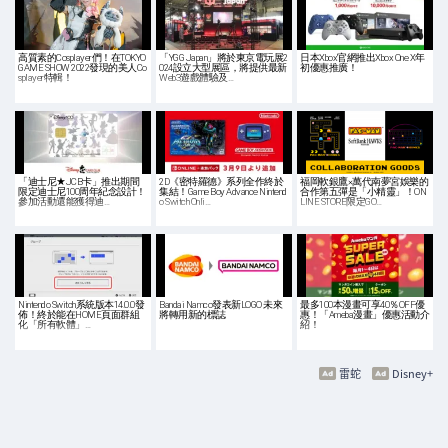
高質素的Cosplayer們！在TOKYO
「YGG Japan」將於東京電玩展2
日本Xbox官網推出Xbox One X年
GAME SHOW 2022發現的美人Co
024設立大型展區，將提供最新
初優惠推廣！
splayer特輯！
Web3遊戲體驗及…
「迪士尼★JCB卡」推出期間
2D《密特羅德》系列全作終於
福岡軟銀鷹×萬代南夢宮娛樂的
限定迪士尼100周年紀念設計！
集結！Game Boy Advance Nintend
合作第五彈是「小精靈」！ON
參加活動還能獲得迪…
o Switch Onli…
LINE STORE限定GO…
Nintendo Switch系統版本14.0.0發
Bandai Namco發表新LOGO 未來
最多100本漫畫可享40％OFF優
佈！終於能在HOME頁面群組
將轉用新的標誌
惠！「Ameba漫畫」優惠活動介
化「所有軟體」…
紹！
雷蛇
Disney+