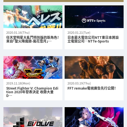
2020.01.16(Thu)
2020.01.21(Tue)
任天堂明星大亂鬥特別版的新角色！
日本最大電信公司NTT東日本將設
來自「聖火降魔錄-風花雪月」…
立電競公司—NTTe-Sports
2019.11.18(Mon)
2020.03.19(Thu)
Street Fighter V: Champion Edi
FF7 remake電視廣告先行公開！
tion 2020年發表決定 收錄大量
D…