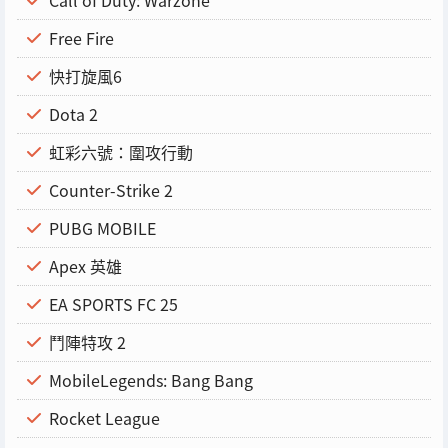
Call of Duty: Warzone
Free Fire
快打旋風6
Dota 2
虹彩六號：圍攻行動
Counter-Strike 2
PUBG MOBILE
Apex 英雄
EA SPORTS FC 25
鬥陣特攻 2
MobileLegends: Bang Bang
Rocket League