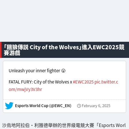
「餓狼傳説 City of the Wolves」進入EWC2025競
賽游戲
Unleash your inner fighter 😤
FATAL FURY: City of the Wolves x
#EWC2025
pic.twitter.c
om/mwjVy3V3hr
— Esports World Cup (@EWC_EN)
February 6, 2025
沙烏地阿拉伯・利雅德舉辦的世界級電競大賽「Esports Worl