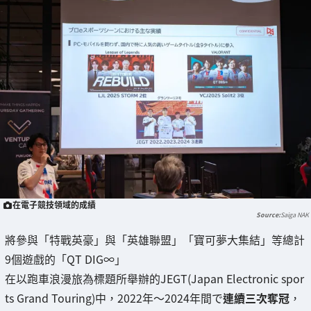
在電子競技領域的成績
Saiga NAK
將參與「特戰英豪」與「英雄聯盟」「寶可夢大集結」等總計
9個遊戲的「QT DIG∞」
在以跑車浪漫旅為標題所舉辦的JEGT(Japan Electronic spor
ts Grand Touring)中，2022年～2024年間で
連續三次奪冠
，