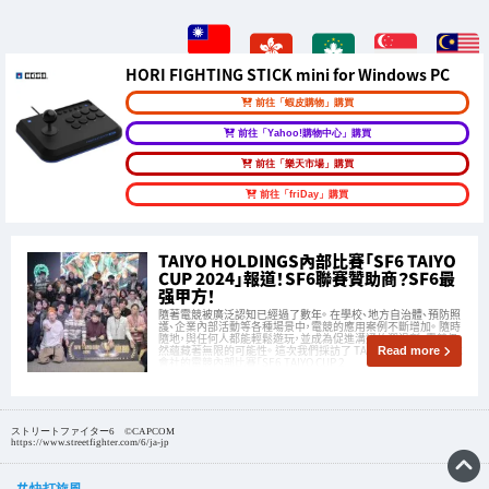
HORI FIGHTING STICK mini for Windows PC
前往「蝦皮購物」購買
前往「Yahoo!購物中心」購買
前往「樂天市場」購買
前往「friDay」購買
TAIYO HOLDINGS內部比賽「SF6 TAIYO
CUP 2024」報道！SF6聯賽贊助商？SF6最
强甲方！
隨著電競被廣泛認知已經過了數年。 在學校、地方自治體、預防照
護、企業內部活動等各種場景中，電競的應用案例不斷增加。 隨時
隨地，與任何人都能輕鬆遊玩，並成為促進溝通的潤滑劑，電競仍
然蘊藏著無限的可能性。 這次我們採訪了 TAIYO HOLDINGS 株式
Read more
會社的電競內部比賽「SF6 TAIYO CUP 2
ストリートファイター6 ©CAPCOM
https://www.streetfighter.com/6/ja-jp
快打旋風