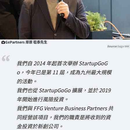
GxPartners 岸原 稔泰先生
Saiga NAK
我們自 2014 年起首次舉辦 StartupGoG
o，今年已是第 11 屆，成為九州最大規模
的活動。
我們也從 StartupGoGo 擴展，並於 2019
年開始進行風險投資。
我們與 FFG Venture Business Partners 共
同經營該項目，我們的職責是將收到的資
金投資於新創公司。