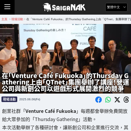
繁體中文
主頁
現場活動
在「Venture Café Fukuoka」的Thursday Gathering上由「QTn
>
>
在「Venture Café Fukuoka」的Thursday G
athering上由「QTnet」集團舉辦了講座！營運
公司與新創公司以遊戲形式展開激烈的競爭
現場活動
2025.06.06(Fri)
創業社群「
Venture Café Fukuoka
」每週都會舉辦免費開放
給大眾參加的「Thursday Gathering」活動。
本次活動舉辦了各種研討會，讓新創公司和企業進行交流，其