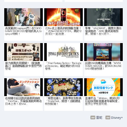
高質素的Cosplayer們！在TOKYO
ZONe 史上最高的精胺酸含量！
爭奪「VALORANT」國際大賽出
GAME SHOW 2022發現的美人Co
「ZONe ENERGY 5772K」將於12
場資格的「APAC 最終資格預
splayer特輯！
月3日(一)起在唐…
賽」開催！在10月11…
接力挑戰共同通關！《龍族教
「Final Fantasy Tactics – The Ivalic
話題SNK街機風格主機「MVSX
義 2》遊戲體驗點於卡普空門市
e Chronicles」確定將於9月30日
HOME ARCADE」於SNK ONLINE
登場
發售…
SHOP開放預購！
在韓國引起話題的遊戲用抱枕
「斯普拉遁3」新賽季特別祭典
直播平台「Mildom」將於8月1
「FirmFlex」升級版抱枕即將在
「FrostyFest」開啓！活動贈送
日起採用新直播者等級制度，
日本上市！在Mak…
特別裝備！
提升公平性並可視…
雷蛇
Disney+