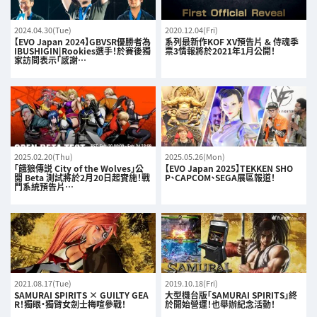
2024.04.30(Tue)
2020.12.04(Fri)
【EVO Japan 2024】GBVSR優勝者為
系列最新作KOF XV預告片 & 侍魂季
IBUSHIGIN|Rookies選手！於賽後獨
票3情報將於2021年1月公開！
家訪問表示「感謝…
2025.02.20(Thu)
2025.05.26(Mon)
「餓狼傳説 City of the Wolves」公
【EVO Japan 2025】TEKKEN SHO
開 Beta 測試將於2月20日起實施！戰
P、CAPCOM、SEGA展區報道！
鬥系統預告片…
2021.08.17(Tue)
2019.10.18(Fri)
SAMURAI SPIRITS × GUILTY GEA
大型機台版「SAMURAI SPIRITS」終
R！獨眼・獨臂女劍士梅喧參戰！
於開始營運！也舉辦紀念活動！