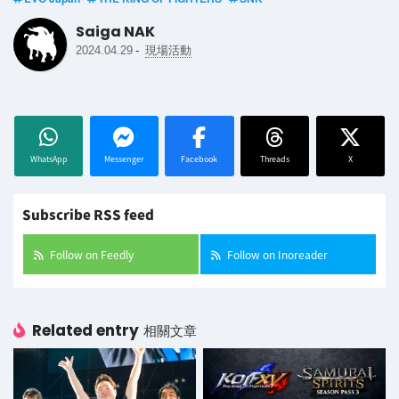
Saiga NAK
-
2024.04.29
現場活動
WhatsApp
Messenger
Facebook
Threads
X
Subscribe RSS feed
Follow on Feedly
Follow on Inoreader
Related entry
相關文章