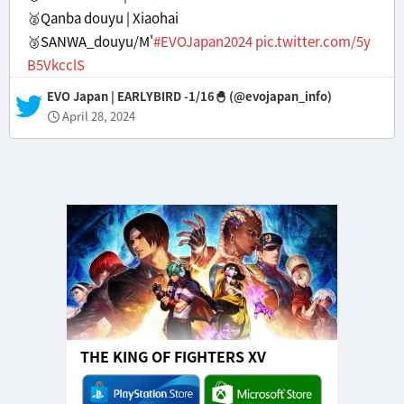
🥈Qanba douyu | Xiaohai
🥉SANWA_douyu/M'
#EVOJapan2024
pic.twitter.com/5y
B5VkcclS
— EVO Japan | EARLYBIRD -1/16🐣 (@evojapan_info)
April 28, 2024
THE KING OF FIGHTERS XV