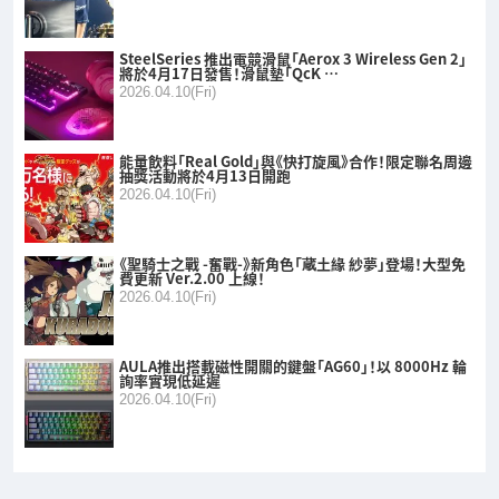
SteelSeries 推出電競滑鼠「Aerox 3 Wireless Gen 2」
將於4月17日發售！滑鼠墊「QcK …
2026.04.10(Fri)
能量飲料「Real Gold」與《快打旋風》合作！限定聯名周邊
抽獎活動將於4月13日開跑
2026.04.10(Fri)
《聖騎士之戰 -奮戰-》新角色「蔵土緣 紗夢」登場！大型免
費更新 Ver.2.00 上線！
2026.04.10(Fri)
AULA推出搭載磁性開關的鍵盤「AG60」！以 8000Hz 輪
詢率實現低延遲
2026.04.10(Fri)