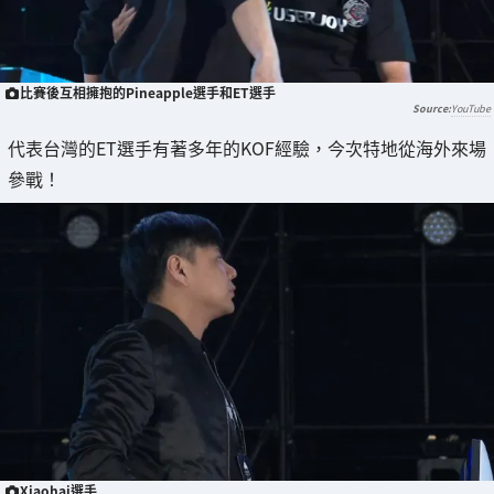
比賽後互相擁抱的Pineapple選手和ET選手
YouTube
代表台灣的ET選手有著多年的KOF經驗，今次特地從海外來場
參戰！
Xiaohai選手