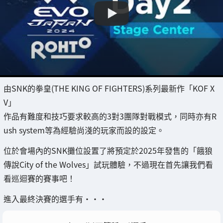
由SNK的拳皇(THE KING OF FIGHTERS)系列最新作「KOF X
V」
作品有難度和技巧要求較高的3對3團隊對戰模式，同時亦有R
ush system等為經驗尚淺的玩家而設的設定。
位於會場內的SNK攤位設置了將預定於2025年發售的「餓狼
傳說City of the Wolves」試玩體驗，不過現在首先讓我們看
看巡迴賽的賽事吧！
進入最終決賽的選手有・・・