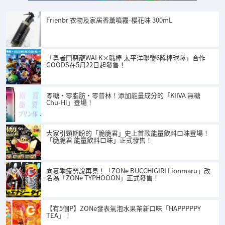
Frienbr 衣物及家居香薰噴霧-櫻花味 300mL
「勇者鬥惡龍WALK×職棒 太平洋聯盟6隊棒球隊」合作
GOODS在5月22日起發售！
零糖・零脂肪・零普林！添加能量成分的「KIIVA 無糖
Chu-Hi」登場！
大家引頸期盼的「脆脆君」史上首款能量飲料口味登場！
「脆脆君 能量飲料口味」正式發售！
向夏季疲勞說再見！「ZONe BUCCHIGIRI Lionmaru」改
名為「ZONe TYPHOOON」正式發售！
【有5個P】ZONe發表氣泡水果茶新口味「HAPPPPPY
TEA」！