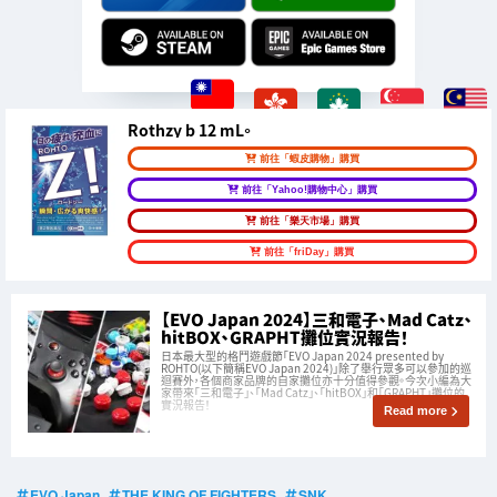
Rothzy b 12 mL。
前往「蝦皮購物」購買
前往「Yahoo!購物中心」購買
前往「樂天市場」購買
前往「friDay」購買
【EVO Japan 2024】三和電子、Mad Catz、
hitBOX、GRAPHT攤位實況報告！
日本最大型的格鬥遊戲節「EVO Japan 2024 presented by
ROHTO(以下簡稱EVO Japan 2024)」除了舉行眾多可以參加的巡
迴賽外，各個商家品牌的自家攤位亦十分值得參觀。今次小編為大
家帶來「三和電子」、「Mad Catz」、「hitBOX」和「GRAPHT」攤位的
實況報告！
Read more
EVO Japan
THE KING OF FIGHTERS
SNK