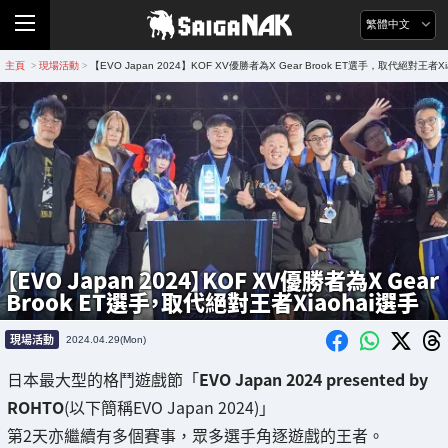
繁體中文
主頁
現場活動
【EVO Japan 2024】KOF XV優勝者為X Gear Brook ET選手，取代絕對王者Xi
>
>
【EVO Japan 2024】KOF XV優勝者為X Gear
Brook ET選手，取代絕對王者Xiaohai選手
現場活動
2024.04.29(Mon)
日本最大型的格鬥遊戲節「
EVO Japan 2024 presented by
ROHTO
(以下簡稱EVO Japan 2024)」
第2天亦繼續有多個賽事，眾多選手角逐遊戲的王者。