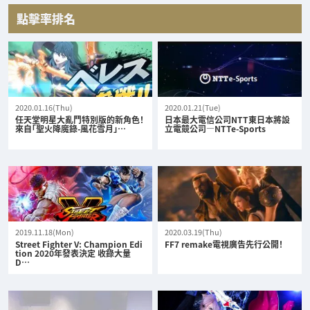
點擊率排名
2020.01.16(Thu)
2020.01.21(Tue)
任天堂明星大亂鬥特別版的新角色！
日本最大電信公司NTT東日本將設
來自「聖火降魔錄-風花雪月」…
立電競公司—NTTe-Sports
2019.11.18(Mon)
2020.03.19(Thu)
Street Fighter V: Champion Edi
FF7 remake電視廣告先行公開！
tion 2020年發表決定 收錄大量
D…