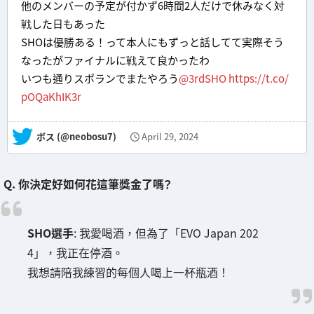
他のメンバーの予定が付かず6時間2人だけで休みなく対
戦した日もあった
SHOは優勝ある！って本人にもずっと話してて実際そう
なったがファイナルに戦えて良かったわ
いつも通りスポランでまたやろう
@3rdSHO
https://t.co/
pOQaKhIK3r
— ボス (@neobosu7)
April 29, 2024
Q. 你決定好如何花這筆獎金了嗎？
SHO選手
: 我愛喝酒，但為了「EVO Japan 202
4」，我正在停酒。
我想請陪我練習的每個人喝上一杯瓶酒！