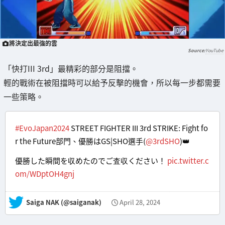
將決定出最強的雲
YouTube
「快打III 3rd」最精彩的部分是阻擋。
輕的戰術在被阻擋時可以給予反擊的機會，所以每一步都需要
一些策略。
#EvoJapan2024
STREET FIGHTER III 3rd STRIKE: Fight fo
r the Future部門、優勝はGS|SHO選手(
@3rdSHO
)👑
優勝した瞬間を収めたのでご査収ください！
pic.twitter.c
om/WDptOH4gnj
— Saiga NAK (@saiganak)
April 28, 2024