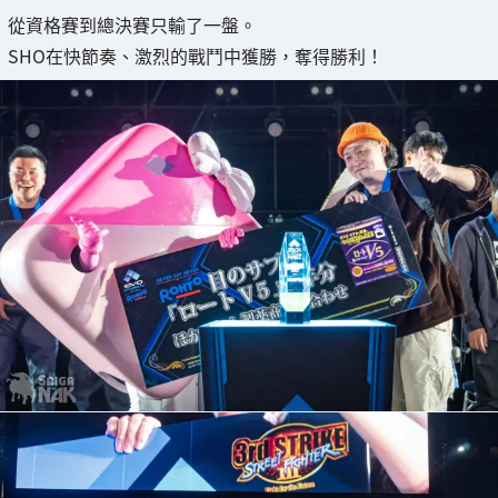
從資格賽到總決賽只輸了一盤。
SHO在快節奏、激烈的戰鬥中獲勝，奪得勝利！