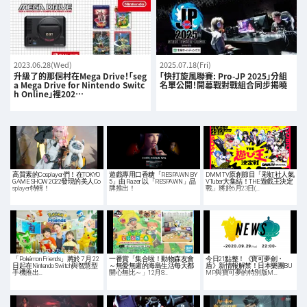
2023.06.28(Wed)
2025.07.18(Fri)
升級了的那個村在Mega Drive！「seg
「快打旋風聯賽: Pro-JP 2025」分組
a Mega Drive for Nintendo Switc
名單公開！開幕戰對戰組合同步揭曉
h Online」裡202…
高質素的Cosplayer們！在TOKYO
遊戲專用口香糖「RESPAWN BY
DMM TV原創節目「彩虹社人氣
GAME SHOW 2022發現的美人Co
5」由 Razer 以「RESPAWN」品
VTuber大集結！THE遊戲王決定
splayer特輯！
牌推出！
戰」將於6月23日(…
「Pokémon Friends」將於 7 月 22
一番賞「集合啦！動物森友會
今日21點整！《寶可夢劍・
日起在Nintendo Switch與智慧型
～無憂無慮的海島生活每天都
盾》新情報解禁！日本樂團BU
手機推出…
開心無比～」12月8…
MP與寶可夢的特別版M…