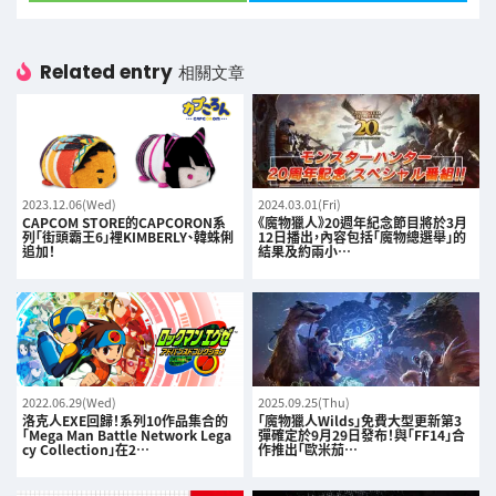
Related entry
相關文章
2023.12.06(Wed)
2024.03.01(Fri)
CAPCOM STORE的CAPCORON系
《魔物獵人》20週年紀念節目將於3月
列「街頭霸王6」裡KIMBERLY、韓蛛俐
12日播出，內容包括「魔物總選舉」的
追加！
結果及約兩小…
2022.06.29(Wed)
2025.09.25(Thu)
洛克人EXE回歸！系列10作品集合的
「魔物獵人Wilds」免費大型更新第3
「Mega Man Battle Network Lega
彈確定於9月29日發布！與「FF14」合
cy Collection」在2…
作推出「歐米茄…