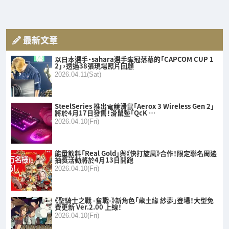
最新文章
以日本選手・sahara選手奪冠落幕的「CAPCOM CUP 1
2」，透過38張現場照片回顧
2026.04.11(Sat)
SteelSeries 推出電競滑鼠「Aerox 3 Wireless Gen 2」
將於4月17日發售！滑鼠墊「QcK …
2026.04.10(Fri)
能量飲料「Real Gold」與《快打旋風》合作！限定聯名周邊
抽獎活動將於4月13日開跑
2026.04.10(Fri)
《聖騎士之戰 -奮戰-》新角色「蔵土緣 紗夢」登場！大型免
費更新 Ver.2.00 上線！
2026.04.10(Fri)