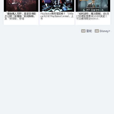
「魔物獵人荒野」最新宣傳影
PlayStation專用電競椅？「DXRa
「哈利波特：魔法覺醒」在6月
片公開！新魔物「刺花蜘蛛」
cer RZ-90 "PlayStation" Limited」上
27日裡全世界RELEASE決定！
及「煌雷龍」登場
市
可以獲得限定BONUS…
雷蛇
Disney+