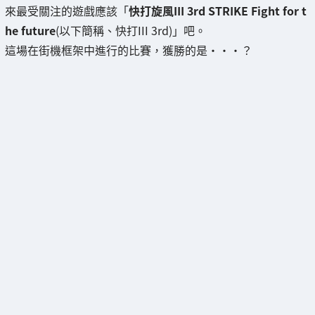
來最受關注的遊戲應該「
快打旋風III 3rd STRIKE Fight for t
he future
(以下簡稱、快打III 3rd)」吧。
這場在街機框架中進行的比賽，獲勝的是・・・？