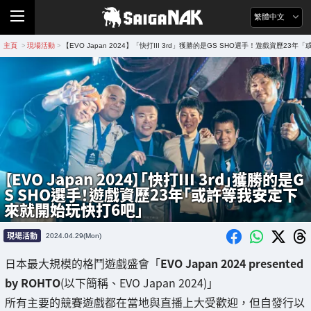
繁體中文
主頁
現場活動
【EVO Japan 2024】「快打III 3rd」獲勝的是GS SHO選手！遊戲資歷2
>
>
【EVO Japan 2024】「快打III 3rd」獲勝的是G
S SHO選手！遊戲資歷23年「或許等我安定下
來就開始玩快打6吧」
現場活動
2024.04.29(Mon)
日本最大規模的格鬥遊戲盛會「
EVO Japan 2024 presented
by ROHTO
(以下簡稱、EVO Japan 2024)」
所有主要的競賽遊戲都在當地與直播上大受歡迎，但自發行以