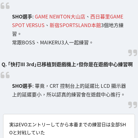
SHO選手
:
GAME NEWTON大山店
、
西日暮里GAME
SPOT VERSUS
、
新宿SPORTSLAND本館
3個地方練
習。
常跟BOSS、MAIKERU3人一起練習。
Q. 「快打III 3rd」已移植到遊戲機上，但你是在遊戲中心練習啊
SHO選手
: 畢竟，CRT 控制台上的延遲比 LCD 顯示器
上的延遲要小，所以認真的練習會在遊戲中心進行。
実はEVOエントリーしてから本番までの練習日は全部SH
Oと対戦していた