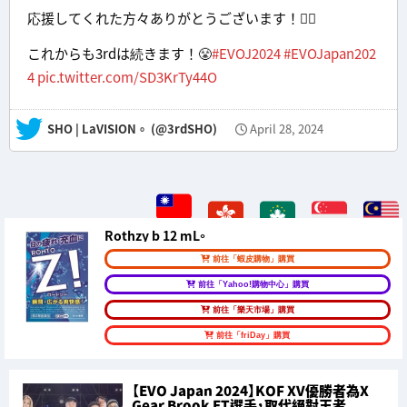
応援してくれた方々ありがとうございます！🙇‍♂️
これからも3rdは続きます！😤
#EVOJ2024
#EVOJapan202
4
pic.twitter.com/SD3KrTy44O
— SHO | LaVISION。 (@3rdSHO)
April 28, 2024
Rothzy b 12 mL。
前往「蝦皮購物」購買
前往「Yahoo!購物中心」購買
前往「樂天市場」購買
前往「friDay」購買
【EVO Japan 2024】KOF XV優勝者為X
Gear Brook ET選手，取代絕對王者