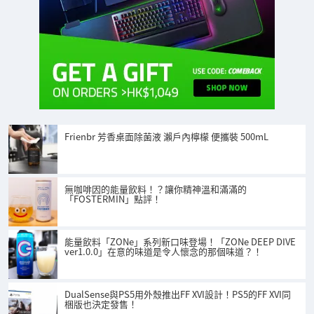
Frienbr 芳香桌面除菌液 瀨戶內檸檬 便攜裝 500mL
無咖啡因的能量飲料！？讓你精神溫和滿滿的
「FOSTERMIN」點評！
能量飲料「ZONe」系列新口味登場！「ZONe DEEP DIVE
ver1.0.0」在意的味道是令人懷念的那個味道？！
DualSense與PS5用外殼推出FF XVI設計！PS5的FF XVI同
梱版也決定發售！