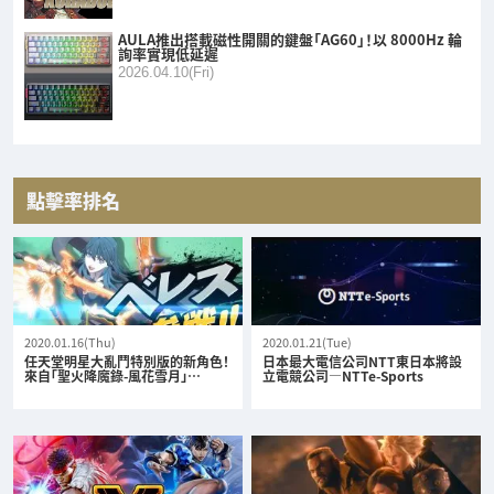
AULA推出搭載磁性開關的鍵盤「AG60」！以 8000Hz 輪
詢率實現低延遲
2026.04.10(Fri)
點擊率排名
2020.01.16(Thu)
2020.01.21(Tue)
任天堂明星大亂鬥特別版的新角色！
日本最大電信公司NTT東日本將設
來自「聖火降魔錄-風花雪月」…
立電競公司—NTTe-Sports