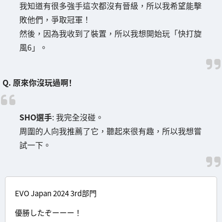
我知道有很多強手這次都沒有晉級，所以我希望能擊
敗他們，爭取冠軍！
然後，因為我收到了裝置，所以我想開始玩「快打旋
風6」。
Q. 原來你沒玩過啊！
SHO選手
: 我完全沒碰。
周圍的人向我推薦了它，聽起來很有趣，所以我想嘗
試一下。
EVO Japan 2024 3rd部門
優勝したぞーーー！