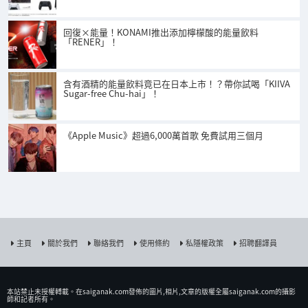
回復×能量！KONAMI推出添加檸檬酸的能量飲料
「RENER」！
含有酒精的能量飲料竟已在日本上市！？帶你試喝「KIIVA
Sugar-free Chu-hai」！
《Apple Music》超過6,000萬首歌 免費試用三個月
主頁
關於我們
聯絡我們
使用條約
私隱權政策
招聘翻譯員
本站禁止未授權𨍭載。在saiganak.com發佈的圖片,相片,文章的版權全屬saiganak.com的攝影
師和記者所有。