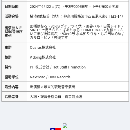
日期時間
2024年6月22日(六) 下午2時00分開場、下午3時00分開演
活動會場
橫濱K競技場（地址：神奈川縣橫濱市西區港未來6丁目2-14）
因幡はねる、vα-liv(ヴイアライヴ)、渋谷ハル・白雪レイド、
出演藝人※
SIRO、七海うらら、ばあちゃる、HIMEHINA、P丸様。、ぶ
以50音順序
いごま(V後藤真希)、VXer0号 水ヰ知りりな、もこ田めめめ /
排列
カルロ・ピノ / 神楽すず
主辦
Quaras株式會社
協辦
V doing株式會社
製作
PIF株式會社 / Hot Stuff Promotion
協助單位
Nextroad / Over Records
活動内容
出演藝人帶來的現場音樂演出
活動票券
入場・觀賞全程免費，需事前抽選