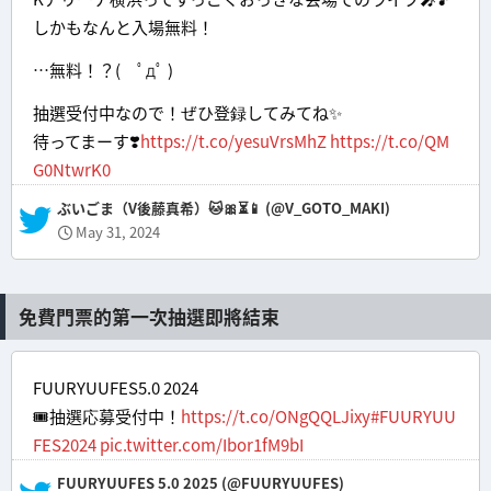
しかもなんと入場無料！
…無料！？( ﾟдﾟ )
抽選受付中なので！ぜひ登録してみてね✨
待ってまーす❣️
https://t.co/yesuVrsMhZ
https://t.co/QM
G0NtwrK0
— ぶいごま（V後藤真希）🐱🎀⏳📱 (@V_GOTO_MAKI)
May 31, 2024
免費門票的第一次抽選即將結束
FUURYUUFES5.0 2024
🎟抽選応募受付中！
https://t.co/ONgQQLJixy
#FUURYUU
FES2024
pic.twitter.com/Ibor1fM9bI
— FUURYUUFES 5.0 2025 (@FUURYUUFES)