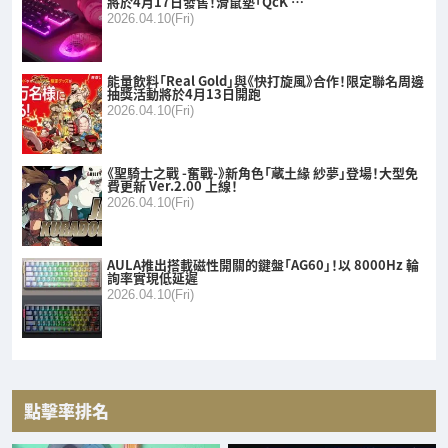
將於4月17日發售！滑鼠墊「QcK …
2026.04.10(Fri)
能量飲料「Real Gold」與《快打旋風》合作！限定聯名周邊
抽獎活動將於4月13日開跑
2026.04.10(Fri)
《聖騎士之戰 -奮戰-》新角色「蔵土緣 紗夢」登場！大型免
費更新 Ver.2.00 上線！
2026.04.10(Fri)
AULA推出搭載磁性開關的鍵盤「AG60」！以 8000Hz 輪
詢率實現低延遲
2026.04.10(Fri)
點擊率排名