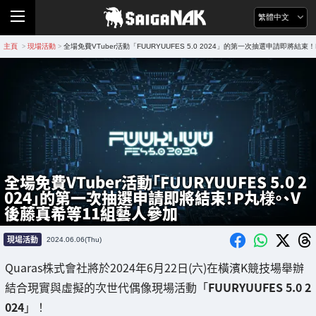
繁體中文
主頁
現場活動
全場免費VTuber活動「FUURYUUFES 5.0 2024」的第一次抽選申請即將
>
>
全場免費VTuber活動「FUURYUUFES 5.0 2
024」的第一次抽選申請即將結束！P丸様。、V
後藤真希等11組藝人參加
現場活動
2024.06.06(Thu)
Quaras株式會社將於2024年6月22日(六)在橫濱K競技場舉辦
結合現實與虛擬的次世代偶像現場活動「
FUURYUUFES 5.0 2
024
」！