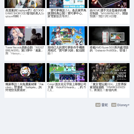
高質素的Cosplayer們！在TOKYO
「寶可夢傳說 Z-A」各店家早鳥
由NEMO選手完全監修的街機
GAME SHOW 2022發現的美人Co
購買特典公開！寶可夢中心、
控制器「M-GAMING A01」開放
splayer特輯！
家電量販店等共2…
預購！預計3月24日發…
Tower Records原創企劃「NE(X)T
期待已久的寶可夢新作手機應
搭載AMD Ryzen 5000系列處理器
BREAKERS」第23彈中「葛葉」
用程式「寶可夢大師」配信開
的「Endeavor Pro9050a」登場！
與「Atarayo」…
始！
獨家專訪！向免費素材庫「Pak
Colopl 首次在元宇宙上舉辦公司
「東京電玩展2024」上世界探
utaso」營運者「Sushipaku」詢
大會「Kickoff & Awards」，約 75
索冒險遊戲「SYMBIOGENESI
問電競免費素材…
0 人…
S」將展出！會場內將…
雷蛇
Disney+