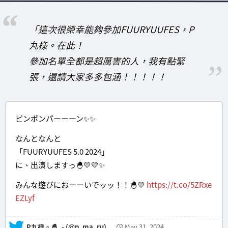
「這次很榮幸能夠參加FUURYUUFES，P
丸様。在此！
參加名單全都是超厲害的人，我有點緊
張，還請大家多多包涵！！！！！
ピンポンパーーーン✨✨
なんとなんと
「FUURYUUFES 5.0 2024」
に、出演しますっ🐣💛💛✨
みんな遊びにおーーいでッッ！！🐣💛
https://t.co/5ZRxe
EZLyf
— P丸様。🐣🍳 (@p_ma_ru)
May 31, 2024