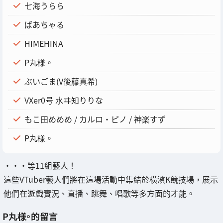
七海うらら
ばあちゃる
HIMEHINA
P丸様。
ぶいごま(V後藤真希)
VXer0号 水ヰ知りりな
もこ田めめめ / カルロ・ピノ / 神楽すず
P丸様。
・・・等11組藝人！
這些VTuber藝人們將在這場活動中集結於橫濱K競技場，展示
他們在遊戲實況、直播、跳舞、唱歌等多方面的才能。
P丸様。的留言