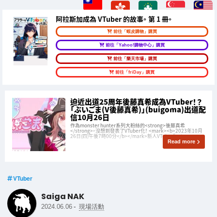
阿拉斯加成為 VTuber 的故事。 第 1 冊。
前往「蝦皮購物」購買
前往「Yahoo!購物中心」購買
前往「樂天市場」購買
前往「friDay」購買
迫近出道25周年後藤真希成為VTuber！？
「ぶいごま(V後藤真希)」(buigoma)出道配
信10月26日
作為monster hunter系列大粉絲的<strong>後藤真希
</strong>，沒想到發表了VTuber化！ <mark><b>2023年10月
26日(四)午後7時00分</b></mark>新人VTuber「<strong>
Read more
VTuber
Saiga NAK
-
2024.06.06
現場活動