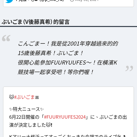
ぶいごま（V後藤真希）的留言
こんごまー！我是從2001年穿越過來的的
15歲後藤真希！ぶいごま！
很開心能參加FUURYUUFES～！在橫濱K
競技場一起享受吧！等你們喔！
🐱
#ぶいごま
🎀
✨特大ニュース✨
6月22日開催の「
#FUURYUUFES2024
」に、ぶいごまの出
演が決定しました🐱❗️
Kアリーナ横浜ってすっごくおっきな会場でのライブ🎤🎵