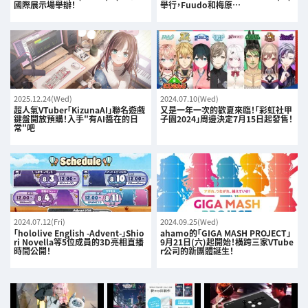
國際展示場舉辦！
舉行，Fuudo和梅原…
2025.12.24(Wed)
2024.07.10(Wed)
超人氣VTuber「KizunaAI」聯名遊戲
又是一年一次的歡夏來臨！「彩虹社甲
鍵盤開放預購！入手"有AI醬在的日
子園2024」周邊決定7月15日起發售！
常"吧
2024.07.12(Fri)
2024.09.25(Wed)
「hololive English -Advent-」Shio
ahamo的「GIGA MASH PROJECT」
ri Novella等5位成員的3D亮相直播
9月21日(六)起開始！橫跨三家VTube
時間公開！
r公司的新團體誕生！