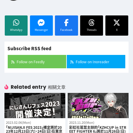
WhatsApp
Messenger
Facebook
Threads
X
Subscribe RSS feed
Follow on Feedly
Follow on Inoreader
Related entry
相關文章
2023.02.06(Mon)
2023.11.20(Mon)
「NIJISANJI FES 2023」確定將於20
彩虹社葛葉主辦的「KZHCUP in STR
23年12月23日(六)、24日(日)在東京
EET FIGHTER 6」將於11月26日(日)