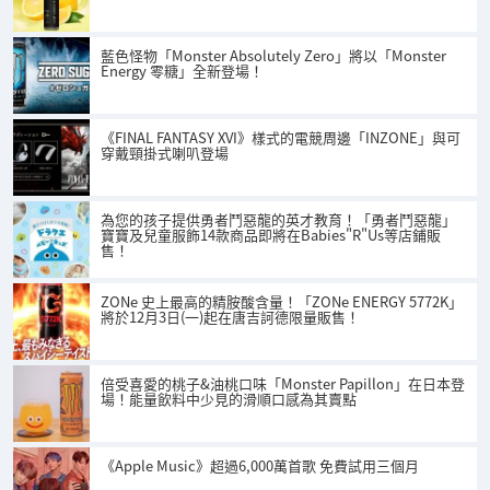
藍色怪物「Monster Absolutely Zero」將以「Monster
Energy 零糖」全新登場！
《FINAL FANTASY XVI》樣式的電競周邊「INZONE」與可
穿戴頸掛式喇叭登場
為您的孩子提供勇者鬥惡龍的英才教育！「勇者鬥惡龍」
寶寶及兒童服飾14款商品即將在Babies"R"Us等店鋪販
售！
ZONe 史上最高的精胺酸含量！「ZONe ENERGY 5772K」
將於12月3日(一)起在唐吉訶德限量販售！
倍受喜愛的桃子&油桃口味「Monster Papillon」在日本登
場！能量飲料中少見的滑順口感為其賣點
《Apple Music》超過6,000萬首歌 免費試用三個月