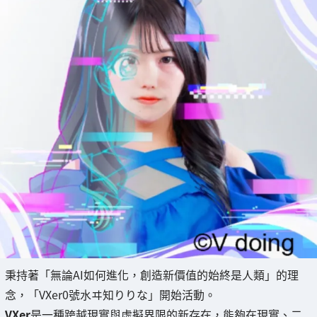
秉持著「無論AI如何進化，創造新價值的始終是人類」的理
念，「VXer0號水ヰ知りりな」開始活動。
VXer
是一種跨越現實與虛擬界限的新存在，能夠在現實、二