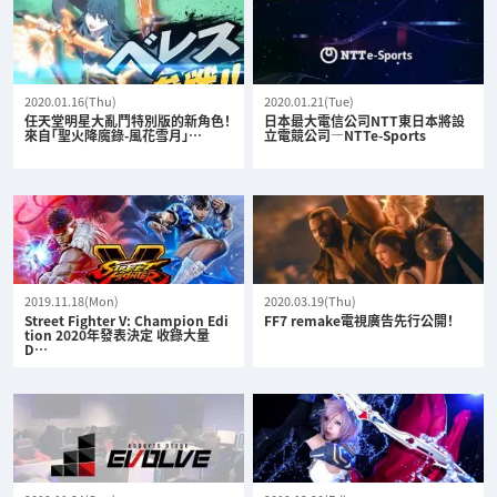
2020.01.16(Thu)
2020.01.21(Tue)
任天堂明星大亂鬥特別版的新角色！
日本最大電信公司NTT東日本將設
來自「聖火降魔錄-風花雪月」…
立電競公司—NTTe-Sports
2019.11.18(Mon)
2020.03.19(Thu)
Street Fighter V: Champion Edi
FF7 remake電視廣告先行公開！
tion 2020年發表決定 收錄大量
D…