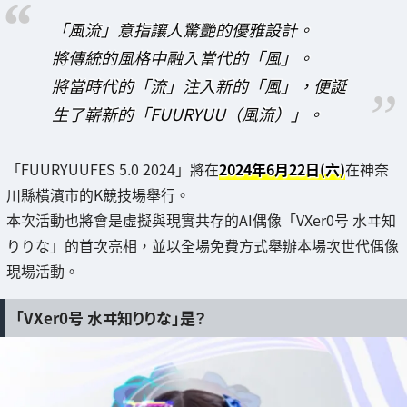
「風流」意指讓人驚艷的優雅設計。
將傳統的風格中融入當代的「風」。
將當時代的「流」注入新的「風」，便誕
生了嶄新的「FUURYUU（風流）」。
「FUURYUUFES 5.0 2024」將在
2024年6月22日(六)
在神奈
川縣橫濱市的K競技場舉行。
本次活動也將會是虛擬與現實共存的AI偶像「VXer0号 水ヰ知
りりな」的首次亮相，並以全場免費方式舉辦本場次世代偶像
現場活動。
「VXer0号 水ヰ知りりな」是？