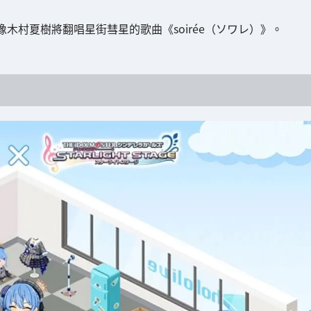
的偶像木村夏樹將翻唱星街彗星的歌曲《soirée（ソワレ）》。