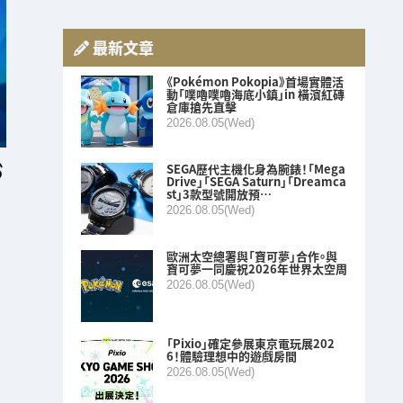
最新文章
《Pokémon Pokopia》首場實體活
動「噗嚕噗嚕海底小鎮」in 橫濱紅磚
倉庫搶先直擊
2026.08.05(Wed)
SEGA歷代主機化身為腕錶！「Mega
Drive」「SEGA Saturn」「Dreamca
st」3款型號開放預…
2026.08.05(Wed)
歐洲太空總署與「寶可夢」合作。與
寶可夢一同慶祝2026年世界太空周
2026.08.05(Wed)
「Pixio」確定參展東京電玩展202
6！體驗理想中的遊戲房間
2026.08.05(Wed)