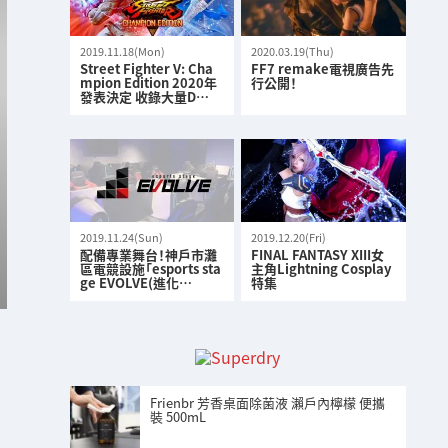
2019.11.18(Mon)
2020.03.19(Thu)
Street Fighter V: Cha
FF7 remake電視廣告先
mpion Edition 2020年
行公開！
發表決定 收錄大量D…
2019.11.24(Sun)
2019.12.20(Fri)
配備專業舞台！神戶市灘
FINAL FANTASY XIII女
區電競設施「esports sta
主角Lightning Cosplay
ge EVOLVE(進化…
特集
Frienbr 芳香桌面除菌液 瀨戶內檸檬 便攜
裝 500mL