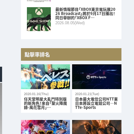
最新情報節目「XBOX東京電玩展20
26 Broadcast」將於9月17日播出！
同日舉辦的「XBOX F…
2026.08.05(Wed)
點擊率排名
2020.01.16(Thu)
2020.01.21(Tue)
任天堂明星大亂鬥特別版
日本最大電信公司NTT東
的新角色！來自「聖火降魔
日本將設立電競公司—N
錄-風花雪月」…
TTe-Sports