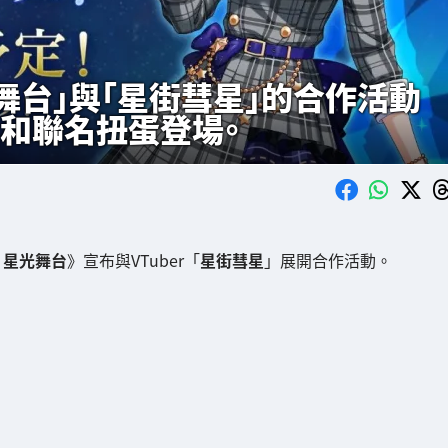
舞台」與「星街彗星」的合作活動
曲和聯名扭蛋登場。
 星光舞台
》宣布與VTuber「
星街彗星
」展開合作活動。