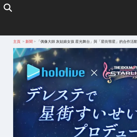
主頁
>
新聞
>
「偶像大師 灰姑娘女孩 星光舞台」與「星街彗星」的合作活