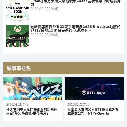
「Pixio」確定參展東京電玩展2026！體驗理想中的遊戲房
間
2026.08.05(Wed)
最新情報節目「XBOX東京電玩展2026 Broadcast」將於
9月17日播出！同日舉辦的「XBOX F…
2026.08.05(Wed)
點擊率排名
2020.01.16(Thu)
2020.01.21(Tue)
任天堂明星大亂鬥特別版的新角色！
日本最大電信公司NTT東日本將設
來自「聖火降魔錄-風花雪月」…
立電競公司—NTTe-Sports