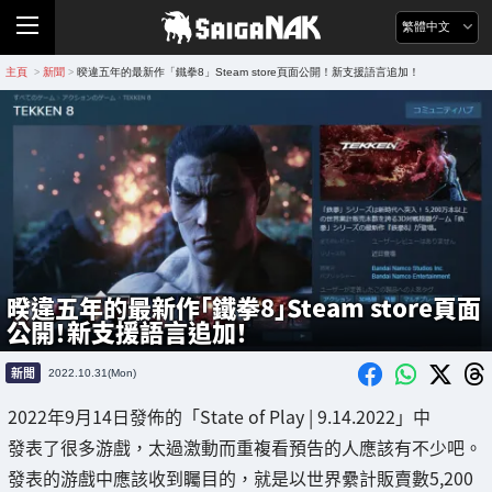
繁體中文
主頁
新聞
暌違五年的最新作「鐵拳8」Steam store頁面公開！新支援語言追加！
>
>
暌違五年的最新作「鐵拳8」Steam store頁面
公開！新支援語言追加！
新聞
2022.10.31(Mon)
2022年9月14日發佈的「State of Play | 9.14.2022」中
發表了很多游戲，太過激動而重複看預告的人應該有不少吧。
發表的游戲中應該收到矚目的，就是以世界纍計販賣數5,200