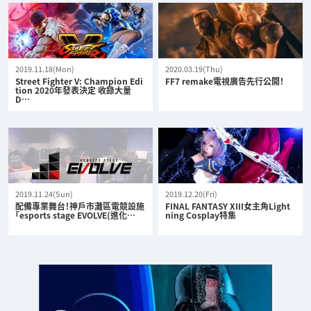
2019.11.18(Mon)
2020.03.19(Thu)
Street Fighter V: Champion Edi
FF7 remake電視廣告先行公開！
tion 2020年發表決定 收錄大量
D…
2019.11.24(Sun)
2019.12.20(Fri)
配備專業舞台！神戶市灘區電競設施
FINAL FANTASY XIII女主角Light
「esports stage EVOLVE(進化…
ning Cosplay特集