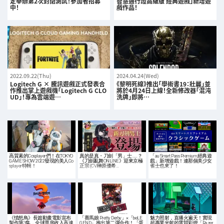
定舉辦第2次封閉測試！參加者招募
智慧通行證高級版 經典遊戲」新增遊
中！
戲作品！
2022.09.22(Thu)
2024.04.24(Wed)
Logitech G × 騰訊遊戲正式發表合
《黎明死線》推出「學術書19：壯麗」並
作推出掌上遊戲機「Logitech G CLO
將於4月24日上線！全新修改器「混沌
UD」！專為雲端遊…
洗牌」即將…
高質素的Cosplayer們！在TOKYO
真的是真・刀劍「男」士……？
「au Smart Pass Premium 經典遊
GAME SHOW 2022發現的美人Co
《刀劍亂舞ONLINE》迎來京極
戲」新增遊戲！連那個美少女
splayer特輯！
正宗 (CV.榊原優希…
雀士也來了！
《憤怒鳥》長篇動畫電影宣布
「賽馬娘 Pretty Derby」×「beLE
魅力照射，直播火遍天！實現
製作第3集，全球票房收入高達
GEND」推出第二彈合作！「蛋
超專業光射的電競彩燈「Razer