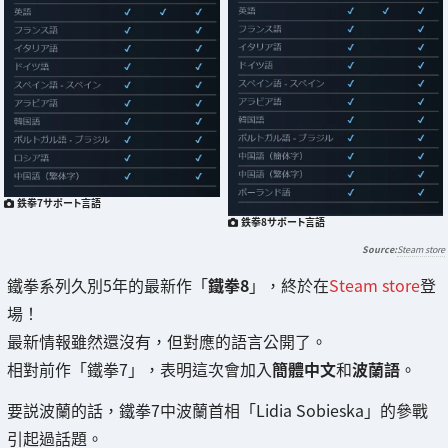
鉄拳7サポート言語
鉄拳8サポート言語
Steam store
鐵拳系列久別5年的最新作「
鐵拳8
」，終於在
Steam store
登
場！
最新情報雖然還沒有，但對應的語言公開了。
相對前作「鐵拳7」，表明這次會加入
簡體中文
和
波蘭語
。
要説波蘭的話，鐵拳7中波蘭首相「Lidia Sobieska」的參戰
引起過話題。