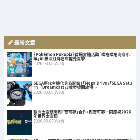
最新文章
《Pokémon Pokopia》首場實體活動「噗嚕噗嚕海底小
鎮」in 橫濱紅磚倉庫搶先直擊
2026.08.05(Wed)
SEGA歷代主機化身為腕錶！「Mega Drive」「SEGA Satu
rn」「Dreamcast」3款型號開放預…
2026.08.05(Wed)
歐洲太空總署與「寶可夢」合作。與寶可夢一同慶祝2026
年世界太空周
2026.08.05(Wed)