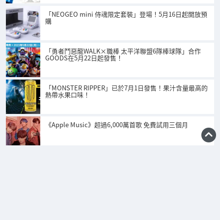
「NEOGEO mini 侍魂限定套裝」登場！5月16日起開放預
購
「勇者鬥惡龍WALK×職棒 太平洋聯盟6隊棒球隊」合作
GOODS在5月22日起發售！
「MONSTER RIPPER」已於7月1日發售！果汁含量最高的
熱帶水果口味！
《Apple Music》超過6,000萬首歌 免費試用三個月
主頁
關於我們
聯絡我們
使用條約
私隱權政策
招聘翻譯員