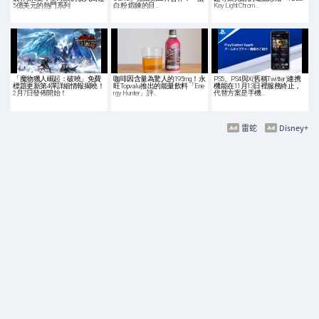
5億美元的熱門系列
白粉 鍛鍊的目…
Key Light Chrom…
「魔物獵人崛起：破曉」免費
咖啡因含量為驚人的195mg！永
PS5、PS4與X(舊稱Twitter)連携
標題更新第4彈詳細情報揭曉！
旺Topvalu推出的能量飲料「Ene
機能在11月13日裡服務終止，
2月7日發佈開始！
rgy Hunter」評…
代替方案是手機…
雷蛇
Disney+