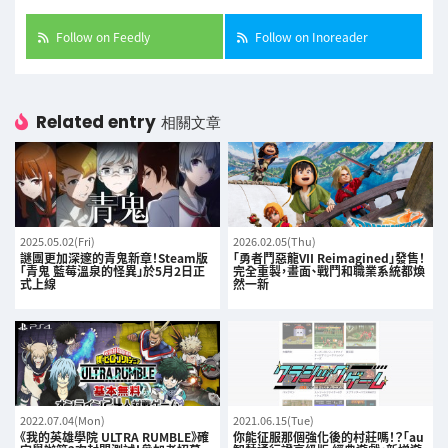
Follow on Feedly
Follow on Inoreader
Related entry
相關文章
2025.05.02(Fri)
2026.02.05(Thu)
謎團更加深邃的青鬼新章！Steam版
「勇者鬥惡龍VII Reimagined」發售！
「青鬼 藍莓溫泉的怪異」於5月2日正
完全重製，畫面、戰鬥和職業系統都煥
式上線
然一新
2022.07.04(Mon)
2021.06.15(Tue)
《我的英雄學院 ULTRA RUMBLE》確
你能征服那個強化後的村莊嗎！？「au