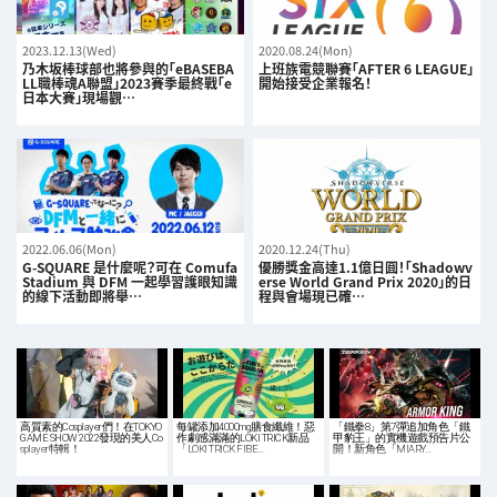
2023.12.13(Wed)
2020.08.24(Mon)
乃木坂棒球部也將參與的「eBASEBA
上班族電競聯賽「AFTER 6 LEAGUE」
LL職棒魂A聯盟」2023賽季最終戰「e
開始接受企業報名！
日本大賽」現場觀…
2022.06.06(Mon)
2020.12.24(Thu)
G-SQUARE 是什麼呢？可在 Comufa
優勝獎金高達1.1億日圓！「Shadowv
Stadium 與 DFM 一起學習護眼知識
erse World Grand Prix 2020」的日
的線下活動即將舉…
程與會場現已確…
高質素的Cosplayer們！在TOKYO
每罐添加4000mg膳食纖維！惡
「鐵拳8」第7彈追加角色「鐵
GAME SHOW 2022發現的美人Co
作劇感滿滿的LOKI TRICK新品
甲豹王」的實機遊戲預告片公
splayer特輯！
「LOKI TRICK FIBE…
開！新角色「MIARY…