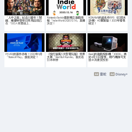
「人中之龍」紀念20週年！鬧
Nintendo Switch最新獨立遊戲情
KONAMI的超名作RPG《幻想水
鐘、橡膠杯墊等日常用品現已
報「Indie World 2020.12.16」直播
滸傳》HD重製版！2023年發售
在「SEGA 幸運線上…
決定！
確定！
PS VR2的新作亦有！2022年9月
《快打旋風5 大型電玩版》世界
BenQ的遊戲投影機「X300G」將
「State of Play」放送決定！
大賽「Red Bull Kumite」首次在
於4月10日發售，輕巧機身可支
日本舉辦
援4K高畫質投影
雷蛇
Disney+