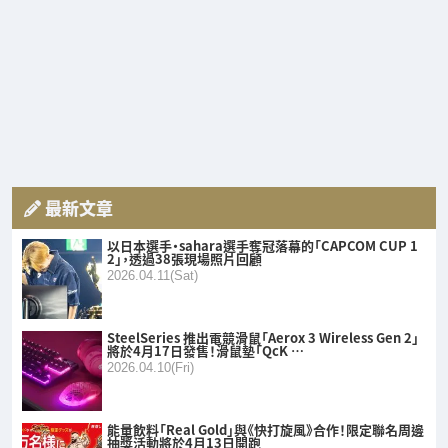
最新文章
以日本選手・sahara選手奪冠落幕的「CAPCOM CUP 1
2」，透過38張現場照片回顧
2026.04.11(Sat)
SteelSeries 推出電競滑鼠「Aerox 3 Wireless Gen 2」
將於4月17日發售！滑鼠墊「QcK …
2026.04.10(Fri)
能量飲料「Real Gold」與《快打旋風》合作！限定聯名周邊
抽獎活動將於4月13日開跑