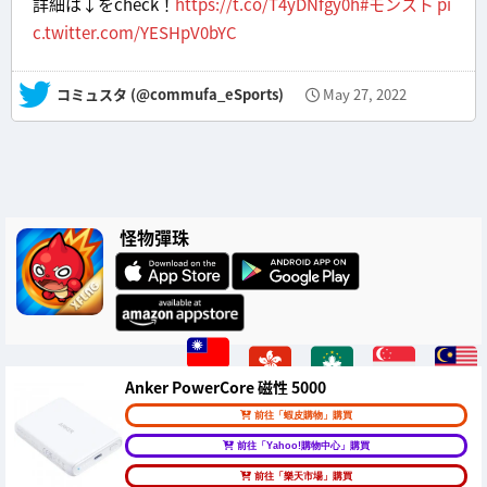
詳細は↓をcheck！
https://t.co/T4yDNfgy0h
#モンスト
pi
c.twitter.com/YESHpV0bYC
— コミュスタ (@commufa_eSports)
May 27, 2022
怪物彈珠
Anker PowerCore 磁性 5000
前往「蝦皮購物」購買
前往「Yahoo!購物中心」購買
前往「樂天市場」購買