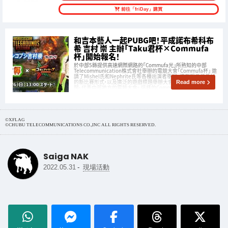
前往「friDay」購買
和吉本藝人一起PUBG吧！平成諾布希科布
希 吉村 崇 主辦「Taku君杯×Commufa
杯」開始報名！
於中部5縣提供高速網際網路的「Commufa光」所熟知的中部
Telecommunication株式會社舉辦的電競大會「Commufa杯」 邀
請了Mishel氏和Nephrite氏等各種出演者舉辦，還有親子能參加
的新比賽形式，以及廣泛的遊戲標題舉辦大會等，是現在非常熱
Read more
鬧、代表中部地方的電競大會。 這樣的Commufa
©XFLAG
©CHUBU TELECOMMUNICATIONS CO.,INC ALL RIGHTS RESERVED.
Saiga NAK
-
2022.05.31
現場活動