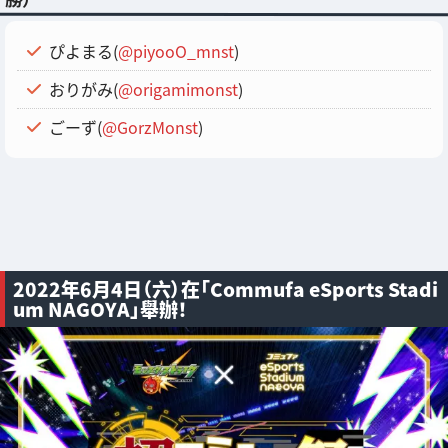
ぴよまる(
@piyooO_mnst
)
おりがみ(
@origamimonst
)
ごーず(
@GorzMonst
)
2022年6月4日（六）在「Commufa eSports Stadi
um NAGOYA」舉辦！