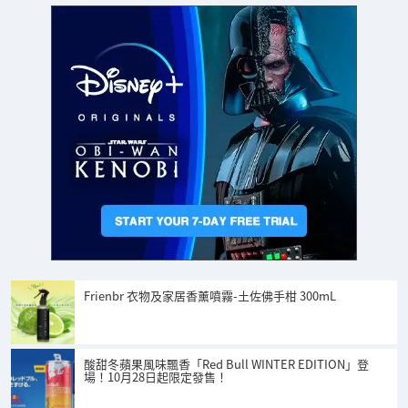
Frienbr 衣物及家居香薰噴霧-土佐佛手柑 300mL
酸甜冬蘋果風味飄香「Red Bull WINTER EDITION」登
場！10月28日起限定發售！