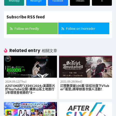
WhatsApp
Messenger
Facebook
Threads
X
Subscribe RSS feed
Follow on Feedly
Follow on Inoreader
Related entry
相關文章
2024.09.12(Thu)
2021.09.29(Wed)
AZSTOKE的「CEDEC2024」演講影片
訂閱數突破100萬！彩虹社旗下VTub
於YouTube公開，購買山區土地進行
er「葛葉」將舉辦首次個人活動！
1年環境音收錄的「S…