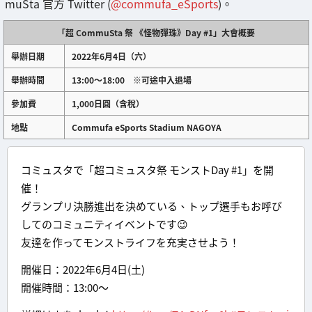
muSta 官方 Twitter (
@commufa_eSports
)。
「超 CommuSta 祭 《怪物彈珠》Day #1」大會概要
舉辦日期
2022年6月4日（六）
舉辦時間
13:00～18:00 ※可途中入退場
參加費
1,000日圓（含稅）
地點
Commufa eSports Stadium NAGOYA
コミュスタで「超コミュスタ祭 モンストDay #1」を開
催！
グランプリ決勝進出を決めている、トップ選手もお呼び
してのコミュニティイベントです😉
友達を作ってモンストライフを充実させよう！
開催日：2022年6月4日(土)
開催時間：13:00～