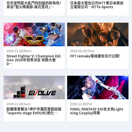
任天堂明星大亂鬥特別版的新角色！
日本最大電信公司NTT東日本將設
來自「聖火降魔錄-風花雪月」…
立電競公司—NTTe-Sports
2019.11.18(Mon)
2020.03.19(Thu)
Street Fighter V: Champion Edi
FF7 remake電視廣告先行公開！
tion 2020年發表決定 收錄大量
D…
2019.11.24(Sun)
2019.12.20(Fri)
配備專業舞台！神戶市灘區電競設施
FINAL FANTASY XIII女主角Light
「esports stage EVOLVE(進化…
ning Cosplay特集