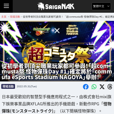
繁體中文
主頁
現場活動
從初學者到頂尖職業玩家都可參與！「超commusta祭 怪物彈珠Day #1」確定將於「comm
>
>
從初學者到頂尖職業玩家都可參與！「超com
musta祭 怪物彈珠Day #1」確定將於「comm
ufa eSports Stadium NAGOYA」舉辦！
現場活動
2022.05.31(Tue)
日本最受歡迎的智慧型手機應用程式之一，由株式會社mixi旗
下娛樂事業品牌XFLAG所推出的手機遊戲，新動作RPG「
怪物
彈珠(モンスターストライク)
」（以下簡稱怪物彈珠）。