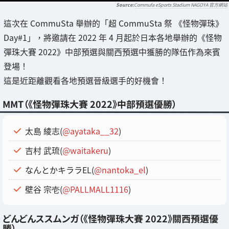
Commufa eSports Stadium NAGOYA 官方網站
這次在 CommuSta 舉辦的「超 CommuSta 祭 《怪物彈珠》
Day#1」，將邀請在 2022 年 4 月起於日本各地舉辦的《怪物
彈珠大賽 2022》中部預選與關西預選中獲勝的隊伍作為來賓
登場！
這是近距離觀看各地預選晉級選手的好機會！
MMT（《怪物彈珠大賽 2022》中部預選優勝）
太島 綾志(
@ayataka__32
)
吉村 武琉(
@waitakeru
)
なんとかキララEL(
@nantoka_el
)
壁谷 宗壱(
@PALLMALL1116
)
どんどんススムンガ（《怪物彈珠大賽 2022》關西預選優
勝）