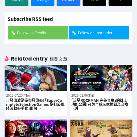
Subscribe RSS feed
Follow on Feedly
Follow on Inoreader
Related entry
相關文章
2023.07.20(Thu)
2026.03.06(Fri)
可發出波動拳與昇龍拳！「SuperCo
「流星ROCKMAN 完美合集」的線上
mpleteSelectionGames 快打旋風
功能公開！可與全球玩家對戰及交換
隆波動拳手套」即將…
卡片