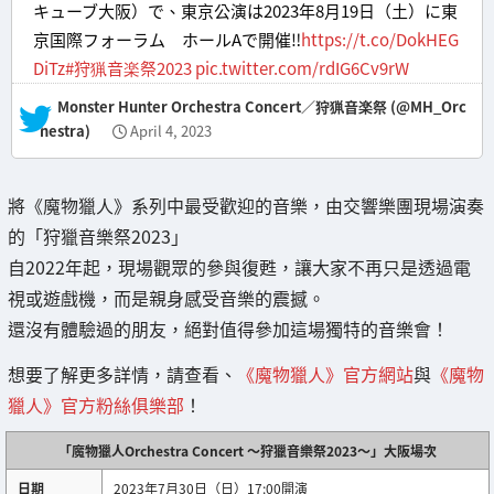
キューブ大阪）で、東京公演は2023年8月19日（土）に東
京国際フォーラム ホールAで開催‼️
https://t.co/DokHEG
DiTz
#狩猟音楽祭2023
pic.twitter.com/rdIG6Cv9rW
— Monster Hunter Orchestra Concert／狩猟音楽祭 (@MH_Orc
hestra)
April 4, 2023
將《魔物獵人》系列中最受歡迎的音樂，由交響樂團現場演奏
的「狩獵音樂祭2023」
自2022年起，現場觀眾的參與復甦，讓大家不再只是透過電
視或遊戲機，而是親身感受音樂的震撼。
還沒有體驗過的朋友，絕對值得參加這場獨特的音樂會！
想要了解更多詳情，請查看、
《魔物獵人》官方網站
與
《魔物
獵人》官方粉絲俱樂部
！
「魔物獵人Orchestra Concert ～狩獵音樂祭2023～」大阪場次
日期
2023年7月30日（日）17:00開演