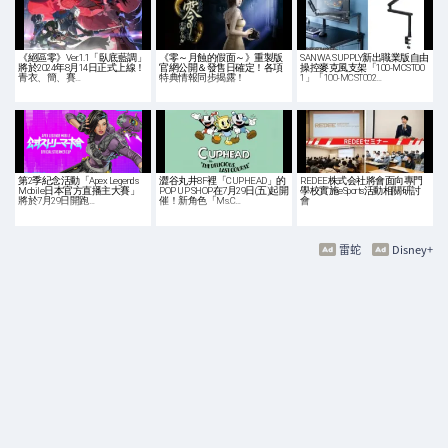
《絕區零》Ver.1.1「臥底藍調」
《零～月蝕的假面～》重製版
SANWA SUPPLY新出職業版自由
將於2024年8月14日正式上線！
官網公開＆發售日確定！各項
操控麥克風支架「100-MCST00
青衣、簡、賽…
特典情報同步揭露！
1」「100-MCST002…
第2季紀念活動「Apex Legends
澀谷丸井8F裡「CUPHEAD」的
REDEE株式会社將會面向專門
Mobile日本官方直播主大賽」
POP UP SHOP在7月29日(五)起開
學校實施eSports活動相關研討
將於7月29日開跑…
催！新角色「Ms.C…
會
雷蛇
Disney+