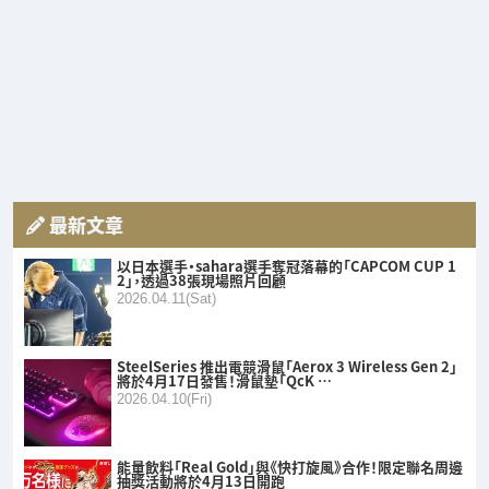
最新文章
以日本選手・sahara選手奪冠落幕的「CAPCOM CUP 1
2」，透過38張現場照片回顧
2026.04.11(Sat)
SteelSeries 推出電競滑鼠「Aerox 3 Wireless Gen 2」
將於4月17日發售！滑鼠墊「QcK …
2026.04.10(Fri)
能量飲料「Real Gold」與《快打旋風》合作！限定聯名周邊
抽獎活動將於4月13日開跑