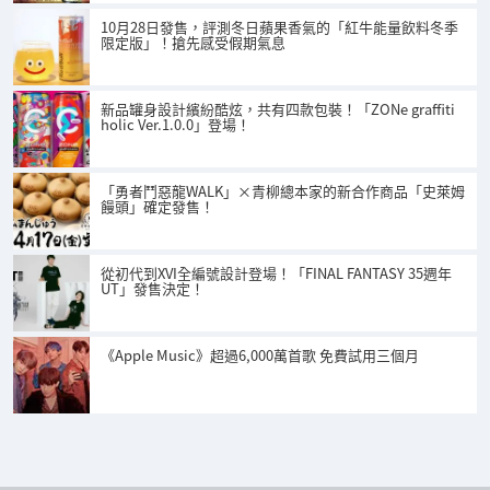
10月28日發售，評測冬日蘋果香氣的「紅牛能量飲料冬季
限定版」！搶先感受假期氣息
新品罐身設計繽紛酷炫，共有四款包裝！「ZONe graffiti
holic Ver.1.0.0」登場！
「勇者鬥惡龍WALK」×青柳總本家的新合作商品「史萊姆
饅頭」確定發售！
從初代到XVI全編號設計登場！「FINAL FANTASY 35週年
UT」發售決定！
《Apple Music》超過6,000萬首歌 免費試用三個月