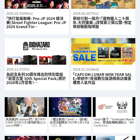
2025.02.03(Mon)
2024.06.20(Thu)
「快打旋風聯賽: Pro-JP 2024 總決
舉辦只剩一個月！「魔物獵人二十周
賽(Street Fighter League: Pro-JP
年-大狩獵展-」詳情第三彈公開，預定
2024 Grand Fin…
舉辦聯動咖啡館
2025.11.07(Fri)
2024.01.31(Wed)
為紀念系列30週年推出的特別套組
「CAPCOM LUNAR NEW YEAR SAL
「惡靈古堡 30th Special Pack」將於
E」舉辦中！各個數位版游戲商店優惠
2026年2月發售！…
購買人氣作品
高質素的Cosplayer們！在TOKYO
《魔法氣泡!! Quest》×《銀魂》
GungHo旗下「Grasshopper Manufa
GAME SHOW 2022發現的美人Co
合作活動將於 2023 年 5 月 24 日
cture」透過股權轉讓納入「Net
splayer特輯！
（三）正…
EaseGames」…