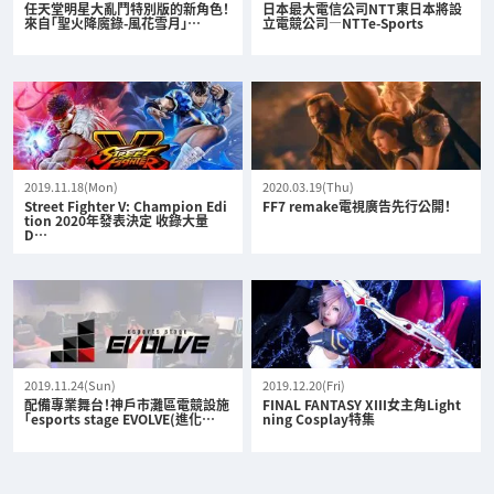
任天堂明星大亂鬥特別版的新角色！
日本最大電信公司NTT東日本將設
來自「聖火降魔錄-風花雪月」…
立電競公司—NTTe-Sports
2019.11.18(Mon)
2020.03.19(Thu)
Street Fighter V: Champion Edi
FF7 remake電視廣告先行公開！
tion 2020年發表決定 收錄大量
D…
2019.11.24(Sun)
2019.12.20(Fri)
配備專業舞台！神戶市灘區電競設施
FINAL FANTASY XIII女主角Light
「esports stage EVOLVE(進化…
ning Cosplay特集