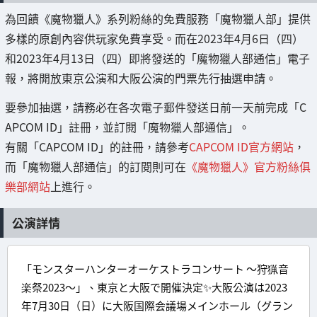
為回饋《魔物獵人》系列粉絲的免費服務「魔物獵人部」提供
多樣的原創內容供玩家免費享受。而在2023年4月6日（四）
和2023年4月13日（四）即將發送的「魔物獵人部通信」電子
報，將開放東京公演和大阪公演的門票先行抽選申請。
要參加抽選，請務必在各次電子郵件發送日前一天前完成「C
APCOM ID」註冊，並訂閱「魔物獵人部通信」。
有關「CAPCOM ID」的註冊，請參考
CAPCOM ID官方網站
，
而「魔物獵人部通信」的訂閱則可在
《魔物獵人》官方粉絲俱
樂部網站
上進行。
公演詳情
「モンスターハンターオーケストラコンサート ～狩猟音
楽祭2023～」、東京と大阪で開催決定✨大阪公演は2023
年7月30日（日）に大阪国際会議場メインホール（グラン