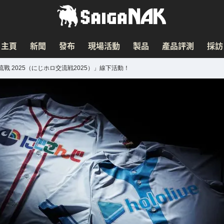
主頁
新聞
發布
現場活動
製品
產品評測
採訪
LO 交流戰 2025（にじホロ交流戦2025）」線下活動！