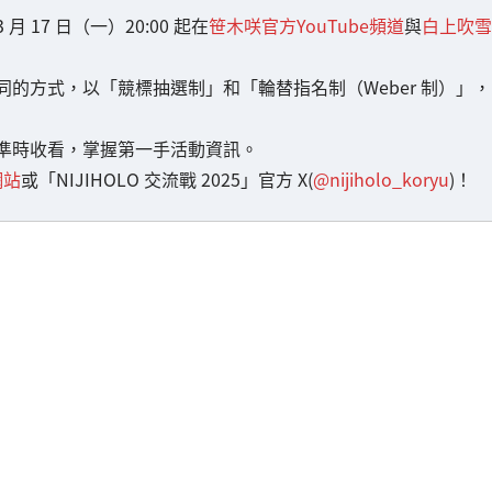
3 月 17 日（一）20:00 起在
笹木咲官方YouTube頻道
與
白上吹雪
的方式，以「競標抽選制」和「輪替指名制（Weber 制）」，
準時收看，掌握第一手活動資訊。
網站
或「NIJIHOLO 交流戰 2025」官方 X(
@nijiholo_koryu
)！