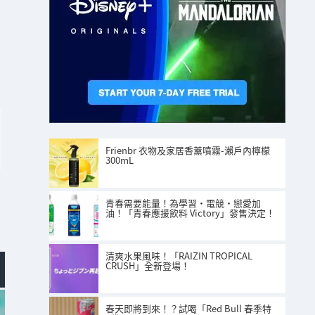
Frienbr 衣物及家居香薰噴霧-瀨戶內檸檬
300mL
青春需要能量！為學習・電競・戀愛加
油！「青春應援飲料 Victory」發售決定！
清爽水果風味！「RAIZIN TROPICAL
CRUSH」全新登場！
春天即將到來！？試喝「Red Bull 春季特