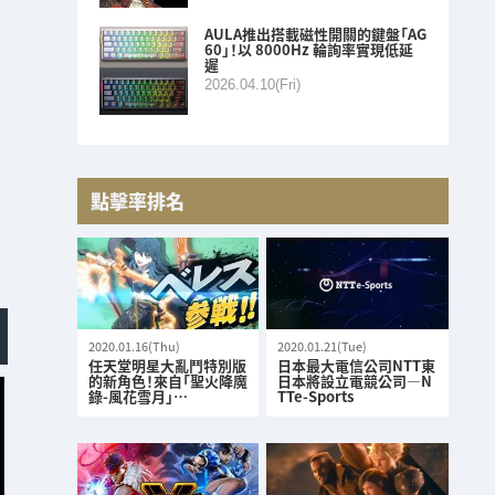
AULA推出搭載磁性開關的鍵盤「AG
60」！以 8000Hz 輪詢率實現低延
遲
2026.04.10(Fri)
點擊率排名
2020.01.16(Thu)
2020.01.21(Tue)
任天堂明星大亂鬥特別版
日本最大電信公司NTT東
的新角色！來自「聖火降魔
日本將設立電競公司—N
錄-風花雪月」…
TTe-Sports