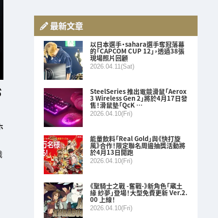
最新文章
以日本選手・sahara選手奪冠落幕
的「CAPCOM CUP 12」，透過38張
現場照片回顧
2026.04.11(Sat)
SteelSeries 推出電競滑鼠「Aerox
3 Wireless Gen 2」將於4月17日發
售！滑鼠墊「QcK …
2026.04.10(Fri)
ホ
能量飲料「Real Gold」與《快打旋
風》合作！限定聯名周邊抽獎活動將
於4月13日開跑
職
2026.04.10(Fri)
《聖騎士之戰 -奮戰-》新角色「蔵土
緣 紗夢」登場！大型免費更新 Ver.2.
00 上線！
2026.04.10(Fri)