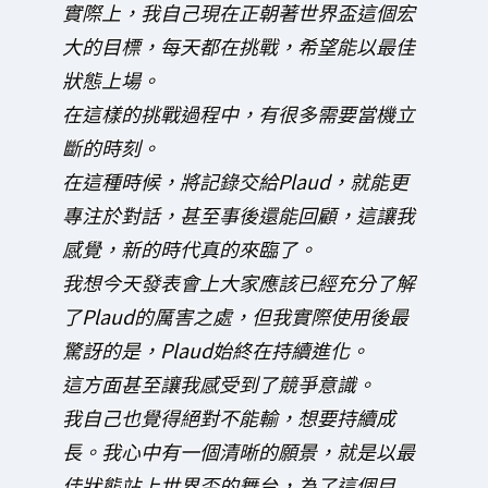
實際上，我自己現在正朝著世界盃這個宏
大的目標，每天都在挑戰，希望能以最佳
狀態上場。
在這樣的挑戰過程中，有很多需要當機立
斷的時刻。
在這種時候，將記錄交給Plaud，就能更
專注於對話，甚至事後還能回顧，這讓我
感覺，新的時代真的來臨了。
我想今天發表會上大家應該已經充分了解
了Plaud的厲害之處，但我實際使用後最
驚訝的是，Plaud始終在持續進化。
這方面甚至讓我感受到了競爭意識。
我自己也覺得絕對不能輸，想要持續成
長。我心中有一個清晰的願景，就是以最
佳狀態站上世界盃的舞台，為了這個目