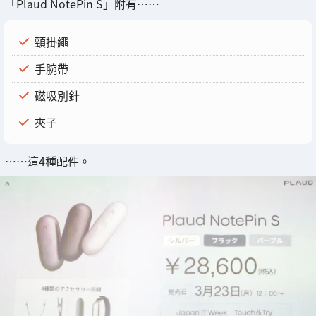
「Plaud NotePin S」附有……
頸掛繩
手腕帶
磁吸別針
夾子
……這4種配件。