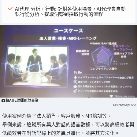
AI代理 分析・行動: 針對各使用場景，AI代理會自動
執行從分析、提取洞察到採取行動的流程
將AI代理運用於事業
Saiga NAK
使用案例介紹了法人銷售、客戶服務、MR培訓等。
舉例來說，追蹤所有與人對話的語音數據，可以將高績效者與
低績效者在對話記錄上的差異具體化，並將其方法化。