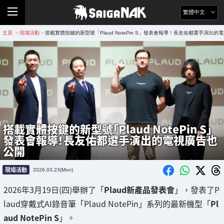
繁體中文
主頁
現場活動
搭載實體按鍵的新型號「Plaud NotePin S」發表會報導！長友佑都選手演出的
>
>
搭載實體按鍵的新型號「Plaud NotePin S」
發表會報導！長友佑都選手演出的電視廣告也
公開
現場活動
2026.03.23(Mon)
2026年3月19日(四)舉辦了「
Plaud新產品發表會
」，發表了P
laud穿戴式AI錄音筆「Plaud NotePin」系列的最新機型「
Pl
aud NotePin S
」。