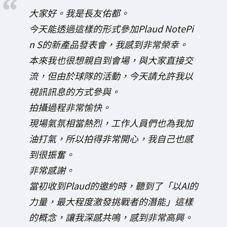
大家好。我是長友佑都。
今天能透過這樣的形式參加Plaud NotePi
n S的新產品發表會，我感到非常榮幸。
本來我也很想親自到會場，與大家直接交
流，但由於球隊的活動，今天請允許我以
視訊訊息的方式參與。
拍攝過程非常愉快。
現場氣氛相當熱烈，工作人員們也為我加
油打氣，所以拍得非常開心，我自己也感
到很振奮。
非常感謝。
當初收到Plaud的邀約時，聽到了「以AI的
力量，最大程度激發挑戰者的潛能」這樣
的概念，讓我深感共鳴，感到非常高興。