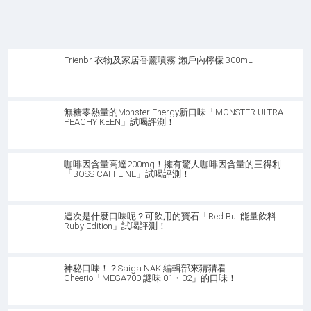
Frienbr 衣物及家居香薰噴霧-瀨戶內檸檬 300mL
無糖零熱量的Monster Energy新口味「MONSTER ULTRA
PEACHY KEEN」試喝評測！
咖啡因含量高達200mg！擁有驚人咖啡因含量的三得利
「BOSS CAFFEINE」試喝評測！
這次是什麼口味呢？可飲用的寶石「Red Bull能量飲料
Ruby Edition」試喝評測！
神秘口味！？Saiga NAK 編輯部來猜猜看
Cheerio「MEGA700 謎味 01・02」的口味！