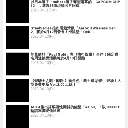
以日本選手・sahara選手奪冠落幕的「CAPCOM CUP
12」，透過38張現場照片回顧
2026.04.11(Sat)
SteelSeries 推出電競滑鼠「Aerox 3 Wireless Gen
2」將於4月17日發售！滑鼠墊「QcK …
2026.04.10(Fri)
能量飲料「Real Gold」與《快打旋風》合作！限定聯
名周邊抽獎活動將於4月13日開跑
2026.04.10(Fri)
《聖騎士之戰 -奮戰-》新角色「蔵土緣 紗夢」登場！大
型免費更新 Ver.2.00 上線！
2026.04.10(Fri)
AULA推出搭載磁性開關的鍵盤「AG60」！以 8000Hz
輪詢率實現低延遲
2026.04.10(Fri)