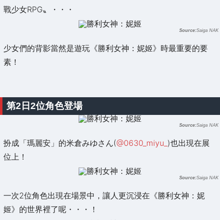
戰少女RPG〟・・・
Saiga NAK
少女們的背影當然是遊玩《勝利女神：妮姬》時最重要的要
素！
第2日2位角色登場
Saiga NAK
扮成「瑪麗安」的米倉みゆさん(
@0630_miyu_
)也出現在展
位上！
Saiga NAK
一次2位角色出現在場景中，讓人更沉浸在《勝利女神：妮
姬》的世界裡了呢・・・！