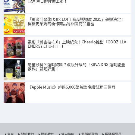
12月30日起陸續上市！
「勇者鬥惡龍Ⅰ＆Ⅱ×LOFT 商品巡迴展 2025」舉辦決定！
檸檬史萊姆的新作商品等相關商品豐富
電影「哥吉拉-1.0」上映紀念！Cheerio推出「GODZILLA
ENERGY CHU-HI」！
能量飲料？運動飲料？改版升級的「KIIVA DNS 運動能量
飲料」試喝評測！
《Apple Music》超過6,000萬首歌 免費試用三個月
主頁
關於我們
聯絡我們
使用條約
私隱權政策
招聘翻譯員