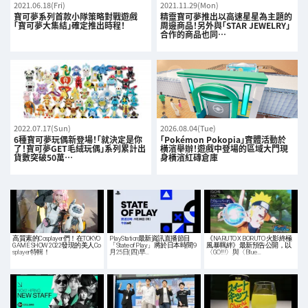
2021.06.18(Fri)
2021.11.29(Mon)
寶可夢系列首款小隊策略對戰遊戲
精靈寶可夢推出以高速星星為主題的
「寶可夢大集結」確定推出時程！
周邊商品！另外與「STAR JEWELRY」
合作的商品也同…
2022.07.17(Sun)
2026.08.04(Tue)
6種寶可夢玩偶新登場！「就決定是你
「Pokémon Pokopia」實體活動於
了！寶可夢GET毛絨玩偶」系列累計出
橫濱舉辦！遊戲中登場的區域大門現
貨數突破50萬…
身橫濱紅磚倉庫
高質素的Cosplayer們！在TOKYO
PlayStation最新資訊直播節目
《NARUTO X BORUTO 火影終極
GAME SHOW 2022發現的美人Co
「State of Play」將於日本時間9
風暴羈絆》最新預告公開，以
splayer特輯！
月25日(四)早…
〈GO!!!〉與〈Blue…