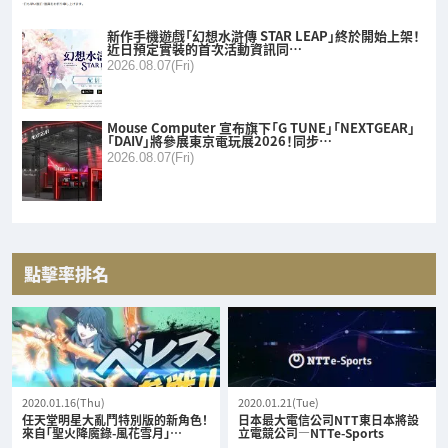
新作手機遊戲「幻想水滸傳 STAR LEAP」終於開始上架！
近日預定實裝的首次活動資訊同…
2026.08.07(Fri)
Mouse Computer 宣布旗下「G TUNE」「NEXTGEAR」
「DAIV」將參展東京電玩展2026！同步…
2026.08.07(Fri)
點擊率排名
2020.01.16(Thu)
2020.01.21(Tue)
任天堂明星大亂鬥特別版的新角色！
日本最大電信公司NTT東日本將設
來自「聖火降魔錄-風花雪月」…
立電競公司—NTTe-Sports