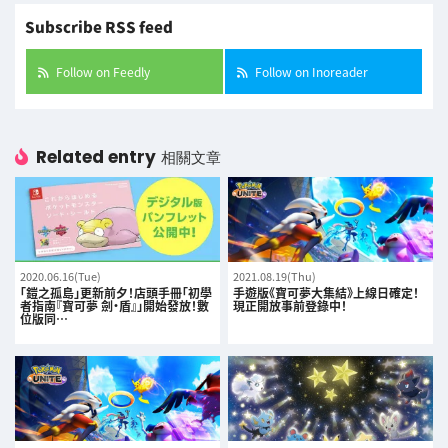
Subscribe RSS feed
Follow on Feedly
Follow on Inoreader
Related entry
相關文章
2020.06.16(Tue)
2021.08.19(Thu)
「鎧之孤島」更新前夕！店頭手冊「初學
手遊版《寶可夢大集結》上線日確定！
者指南『寶可夢 劍・盾』」開始發放！數
現正開放事前登錄中！
位版同…