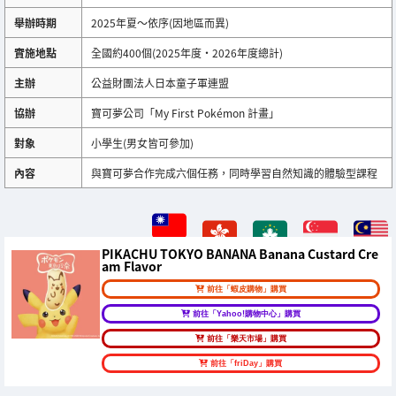
舉辦時期
2025年夏〜依序(因地區而異)
實施地點
全國約400個(2025年度・2026年度總計)
主辦
公益財團法人日本童子軍連盟
協辦
寶可夢公司「My First Pokémon 計畫」
對象
小學生(男女皆可參加)
內容
與寶可夢合作完成六個任務，同時學習自然知識的體驗型課程
PIKACHU TOKYO BANANA Banana Custard Cre
am Flavor
前往「蝦皮購物」購買
前往「Yahoo!購物中心」購買
前往「樂天市場」購買
前往「friDay」購買