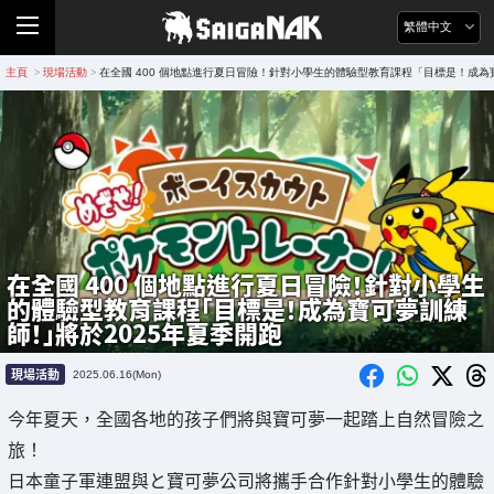
繁體中文
主頁
現場活動
在全國 400 個地點進行夏日冒險！針對小學生的體驗型教育課程「目標是！成為
>
>
在全國 400 個地點進行夏日冒險！針對小學生
的體驗型教育課程「目標是！成為寶可夢訓練
師！」將於2025年夏季開跑
現場活動
2025.06.16(Mon)
今年夏天，全國各地的孩子們將與寶可夢一起踏上自然冒險之
旅！
日本童子軍連盟與と寶可夢公司將攜手合作針對小學生的體驗