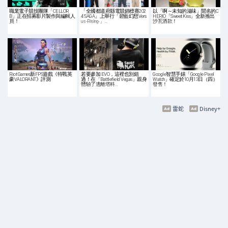
職業電子競技團隊「CELLOR
「全國都道府縣電競錦標賽202
以「啊～未知的滋味」聞名的C
B」正在招募影片製作與編輯人
4 SAGA」上舉行「碧藍幻想Vers
HERIO「Sweet Kiss」全新推出
員！
us -Rising-」…
沙瓦酒款！
Riot Games新FPS遊戲《特戰英
若要參加 EVO，這裡也別錯
Google智慧手錶「Google Pixel
豪VALORANT》評測
過！在「Battlefield Vegas」親身
Watch」確定於10月13日（四）
體驗了逃離塔科…
發售！
雷蛇
Disney+