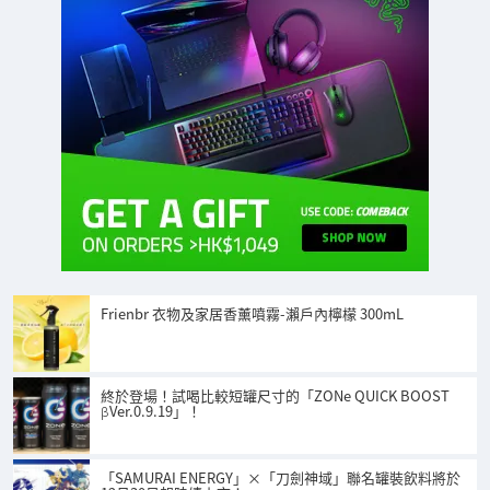
Frienbr 衣物及家居香薰噴霧-瀨戶內檸檬 300mL
終於登場！試喝比較短罐尺寸的「ZONe QUICK BOOST
βVer.0.9.19」！
「SAMURAI ENERGY」×「刀劍神域」聯名罐裝飲料將於