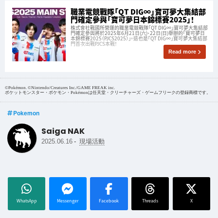
職業電競戰隊「QT DIG∞」寶可夢大集結部
門確定參與「寶可夢日本錦標賽2025」！
株式會社戰國所營運的職業電競戰隊「QT DIG∞」寶可夢大集結部
門確定參與將於2025年6月21日(六)、22日(日)舉辦的「寶可夢日
本錦標賽2025（PJCS2025）」。這也是「QT DIG∞」寶可夢大集結部
門首次出戰PJCS本戰！
Read more
©Pokémon. ©Nintendo/Creatures Inc./GAME FREAK inc.
ポケットモンスター・ポケモン・Pokémonは任天堂・クリーチャーズ・ゲームフリークの登録商標です。
Pokemon
Saiga NAK
-
2025.06.16
現場活動
WhatsApp
Messenger
Facebook
Threads
X