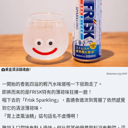
黃金清涼鎮魂曲！
saigaNAK
一開始的香氣四溢的輕汽水味道啪一下就跑走了。
即將而來的是FRISK特有的薄荷味狂揍一臉！
咽下去的「Frisk Sparkling」，直通食道流到胃腸了依然感覺
到它的清涼薄荷味。
「胃上塗風油精」這句話名不虛傳啊！
雖説入口甜味有點人造味。但比起其他營養飲料沒有齁甜，深