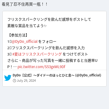
看見了忍不住再買一瓶！！
フリスクスパークリングを飲んだ感想をポストして
素敵な賞品を当てよう✨
【参加方法】
1⃣
@DyDo_official
をフォロー
2⃣フリスクスパークリングを飲んだ感想を入力
3⃣
#夏はフリスクスパークリング
をつけてポスト
さらに、商品が写った写真を一緒に投稿すると当選率U
P！…
pic.twitter.com/S53gxWL9Df
— DyDo【公式】～ダイドーのほっとひと息～ (@DyDo_official)
July 29, 2024