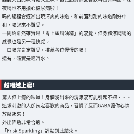
夜喝也不用擔心糖尿病啦！
喝的過程會逐漸出現清爽的味道，和前面甜甜的味道剛好中
和，喝起來不難受。
一開始雖然確實是「胃上塗風油精」的感覺，但身體涼颼颼的
感覺也是另一種快感。
一口喝完肯定難受，推薦各位慢慢的喝！
還有，確實是輕汽水。
越喝越上癮！
驚人但上癮的味道！身體湧出來的清涼感可能引起不適・・・
追求刺激的人卻肯定喜歡的商品，習慣了反而GABA讓你心情
放鬆起來！
外出降熱非常合適。
「Frisk Sparkling」評點到此結束。