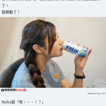
了。
我開動了！
噸噸噸噸
Reika姐
Saiga NAK
Reika姐「嗯・・・！？」