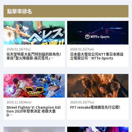
點擊率排名
2020.01.16(Thu)
2020.01.21(Tue)
任天堂明星大亂鬥特別版的新角色！
日本最大電信公司NTT東日本將設
來自「聖火降魔錄-風花雪月」…
立電競公司—NTTe-Sports
2019.11.18(Mon)
2020.03.19(Thu)
Street Fighter V: Champion Edi
FF7 remake電視廣告先行公開！
tion 2020年發表決定 收錄大量
D…