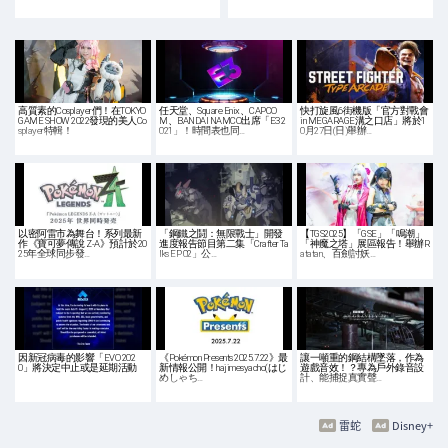
高質素的Cosplayer們！在TOKYO
任天堂、Square Enix、CAPCO
快打旋風6街機版「官方對戰會
GAME SHOW 2022發現的美人Co
M、BANDAI NAMCO出席「E3 2
in MEGARAGE溝之口店」將於1
splayer特輯！
021」！時間表也同…
0月27日(日)舉辦…
以密阿雷市為舞台！系列最新
「鋼鐵之鬪：無限戰士」開發
【TGS2025】「GSE」「鳴潮」
作《寶可夢傳說 Z-A》預計於20
進度報告節目第二集「Crafter Ta
「神魔之塔」展區報告！舉辦R
25年全球同步發…
lks EP 02」公…
atatan、百劍討妖…
因新冠病毒的影響「EVO 202
《Pokémon Presents 2025.7.22》最
讓一噸重的鋼結構墜落，作為
0」將決定中止或是延期活動
新情報公開！hajimesyacho(はじ
遊戲音效！？專為戶外錄音設
めしゃち…
計、能捕捉真實聲…
雷蛇
Disney+