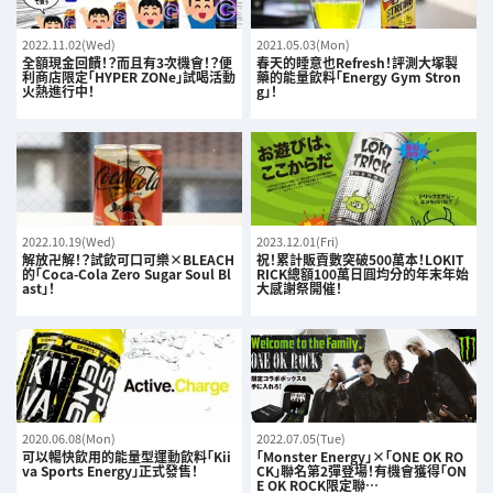
2022.11.02(Wed)
2021.05.03(Mon)
全額現金回饋！？而且有3次機會！？便
春天的睡意也Refresh！評測大塚製
利商店限定「HYPER ZONe」試喝活動
藥的能量飲料「Energy Gym Stron
火熱進行中！
g」！
2022.10.19(Wed)
2023.12.01(Fri)
解放卍解！？試飲可口可樂×BLEACH
祝！累計販賣數突破500萬本！LOKIT
的「Coca-Cola Zero Sugar Soul Bl
RICK總額100萬日圓均分的年末年始
ast」！
大感謝祭開催！
2020.06.08(Mon)
2022.07.05(Tue)
可以暢快飲用的能量型運動飲料「Kii
「Monster Energy」×「ONE OK RO
va Sports Energy」正式發售！
CK」聯名第2彈登場！有機會獲得「ON
E OK ROCK限定聯…