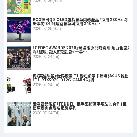
2026.07.26(Sun)
ROG推出QD-OLED遊戲螢幕兩款產品！採用 280Hz 刷
新率的 34 吋超寬螢幕與採用 240Hz …
2026.07.25(Sat)
「CEDEC AWARDS 2026」現場報導！《咚奇剛 蕉力全開》
將「破壞」融入遊戲設計，一舉…
2026.07.24(Fri)
與《英雄聯盟》世界冠軍 T1 聯名顯示卡登場！ASUS 推出
「T1-RTX5070-O12G-GAMING」與…
2026.07.24(Fri)
職業電競隊伍「FENNEL」攜手藝術家平塚梨沙合作！推
出原創角色聯名服飾系列
2026.07.24(Fri)