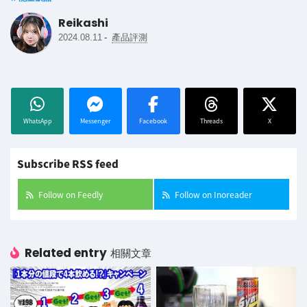
Reikashi
-
2024.08.11
產品評測
WhatsApp
Messenger
Facebook
Threads
X
Subscribe RSS feed
Follow on Feedly
Follow on Inoreader
Related entry
相關文章