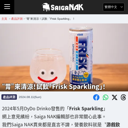
繁體中文
主頁
產品評測
“胃”來清涼！試飲「Frisk Sparkling」！
>
>
“胃”來清涼！試飲「Frisk Sparkling」！
產品評測
2024.08.11(Sun)
2024年5月DyDo Drinko發售的「
Frisk Sparkling
」
網上意見繽紛，Saiga NAK編輯部也非常關心此事。
我們Saiga NAK貫來都是直言不諱，營養飲料就是〝
游戲飲