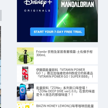
Frienbr 衣物及家居香薰噴霧-土佐佛手柑
300mL
伊藤園能量飲料「VITAMIN POWER
GO！」推出加強維他命B群成分的新產品
「VITAMIN POWER GO ! SUPER BBB」！
能量飲料「ZONe」系列新口味登場！
「ZONe DEEP DIVE ver1.0.0」在意的味道
是令人懷念的那個味道？！
RAIZIN HONEY LEMON口味零咖啡因能量