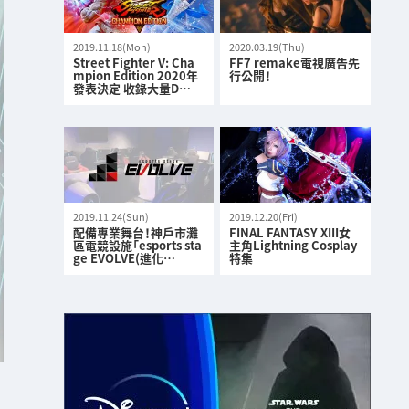
2019.11.18(Mon)
2020.03.19(Thu)
Street Fighter V: Cha
FF7 remake電視廣告先
mpion Edition 2020年
行公開！
發表決定 收錄大量D…
2019.11.24(Sun)
2019.12.20(Fri)
配備專業舞台！神戶市灘
FINAL FANTASY XIII女
區電競設施「esports sta
主角Lightning Cosplay
ge EVOLVE(進化…
特集