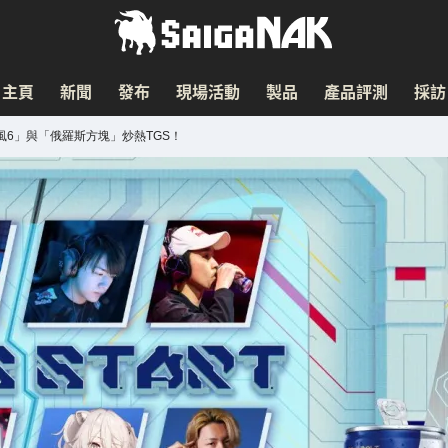
主頁
新聞
發布
現場活動
製品
產品評測
採訪
旋風6」與「俄羅斯方塊」炒熱TGS！