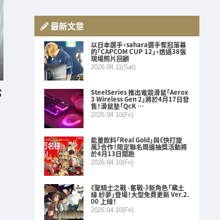
最新文章
以日本選手・sahara選手奪冠落幕
的「CAPCOM CUP 12」，透過38張
現場照片回顧
2026.04.11(Sat)
SteelSeries 推出電競滑鼠「Aerox
3 Wireless Gen 2」將於4月17日發
售！滑鼠墊「QcK …
2026.04.10(Fri)
能量飲料「Real Gold」與《快打旋
風》合作！限定聯名周邊抽獎活動將
於4月13日開跑
2026.04.10(Fri)
《聖騎士之戰 -奮戰-》新角色「蔵土
緣 紗夢」登場！大型免費更新 Ver.2.
00 上線！
2026.04.10(Fri)