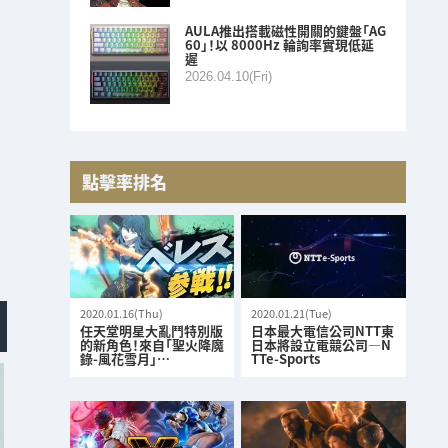
AULA推出搭載磁性開關的鍵盤「AG
60」！以 8000Hz 輪詢率實現低延
遲
2026.04.10(Fri)
點擊率排名
2020.01.16(Thu)
2020.01.21(Tue)
任天堂明星大亂鬥特別版
日本最大電信公司NTT東
的新角色！來自「聖火降魔
日本將設立電競公司—N
錄-風花雪月」…
TTe-Sports