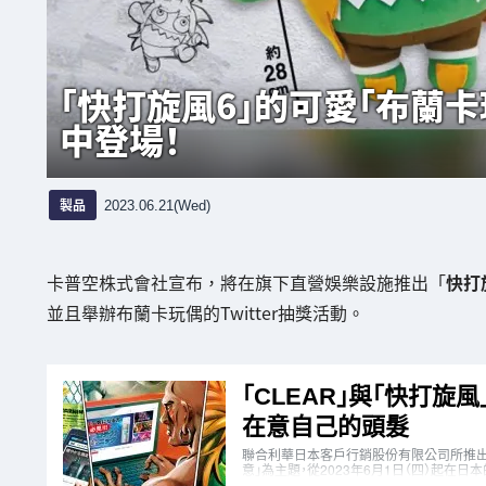
「快打旋風6」的可愛「布蘭
中登場！
製品
2023.06.21(Wed)
卡普空株式會社宣布，將在旗下直營娛樂設施推出「
快打
並且舉辦布蘭卡玩偶的Twitter抽獎活動。