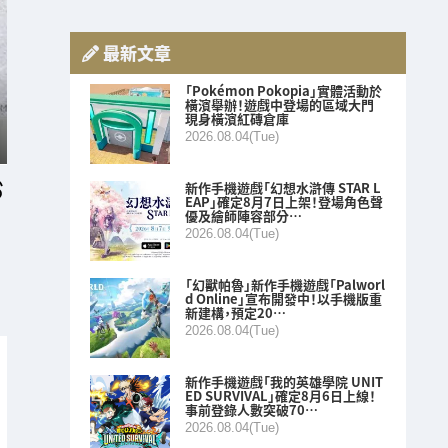
最新文章
「Pokémon Pokopia」實體活動於
橫濱舉辦！遊戲中登場的區域大門
現身橫濱紅磚倉庫
2026.08.04(Tue)
新作手機遊戲「幻想水滸傳 STAR L
EAP」確定8月7日上架！登場角色聲
優及繪師陣容部分…
2026.08.04(Tue)
「幻獸帕魯」新作手機遊戲「Palworl
d Online」宣布開發中！以手機版重
新建構，預定20…
2026.08.04(Tue)
新作手機遊戲「我的英雄學院 UNIT
ED SURVIVAL」確定8月6日上線！
事前登錄人數突破70…
2026.08.04(Tue)