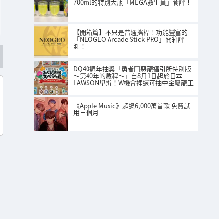
700ml的特別大瓶「MEGA救生員」食評！
【開箱篇】不只是普通搖桿！功能豐富的
「NEOGEO Arcade Stick PRO」開箱評
測！
DQ40週年抽獎「勇者鬥惡龍福引所特別版
～第40年的啟程～」自8月1日起於日本
LAWSON舉辦！W機會裡還可抽中金屬龍王
《Apple Music》超過6,000萬首歌 免費試
用三個月