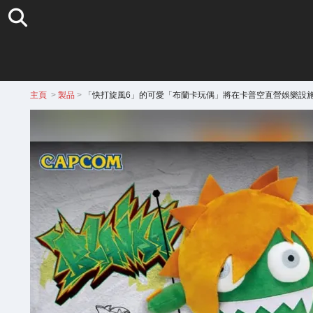
主頁
>
製品
>
「快打旋風6」的可愛「布蘭卡玩偶」將在卡普空直營娛樂設