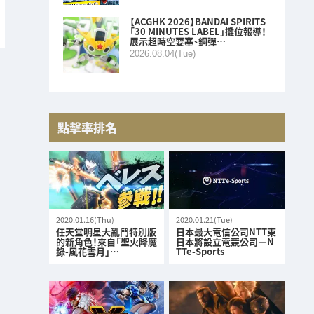
【ACGHK 2026】BANDAI SPIRITS
「30 MINUTES LABEL」攤位報導！
展示超時空要塞、鋼彈…
2026.08.04(Tue)
點擊率排名
2020.01.16(Thu)
2020.01.21(Tue)
任天堂明星大亂鬥特別版
日本最大電信公司NTT東
的新角色！來自「聖火降魔
日本將設立電競公司—N
錄-風花雪月」…
TTe-Sports