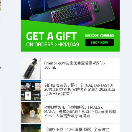
S
Frienbr 衣物及家居香薰噴霧-櫻花味
登
300mL
刻印冒險者的足跡！《FINAL FANTASY XI
20週年紀念銘板 冒險者的足跡》2022年12
月16日(五)發售！
聖劍3重製版「聖劍傳說3 TRIALS of
MANA」體驗版評測！即時世代玩家將感動
不已！大幅提升故事沉浸感！
【價格不變!! 40％增量作戰】全家限定