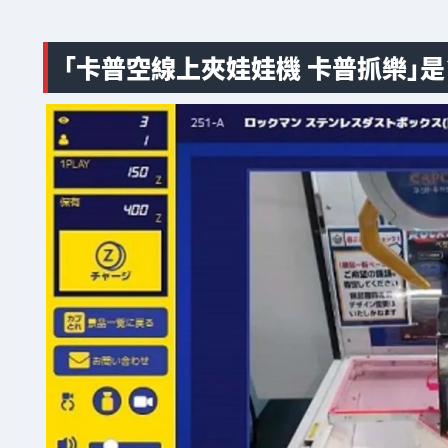
「卡普空線上夾娃娃機 卡普抓樂」是