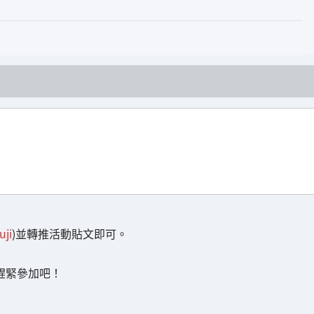
ji
)並轉推活動貼文即可。
9，趕緊參加吧！