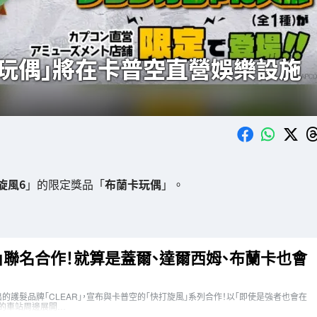
卡玩偶」將在卡普空直營娛樂設施
旋風6
」的限定獎品「
布蘭卡玩偶
」。