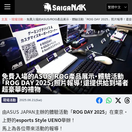
繁體中文
主頁
現場活動
免費入場的ASUS/ROG產品展示・體驗活動「ROG DAY 2025」照片報導！
>
>
免費入場的ASUS/ROG產品展示・體驗活動
「ROG DAY 2025」照片報導！還提供給到場者
超豪華的禮物
現場活動
2025.06.21(Sat)
由ASUS JAPAN主辦的體驗活動「
ROG DAY 2025
」在東京・
上野的
esports Style UENO
舉辦！
馬上為各位帶來活動的報導！