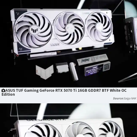
ASUS TUF Gaming GeForce RTX 5070 Ti 16GB GDDR7 BTF White OC
Edition
Saiga NAK