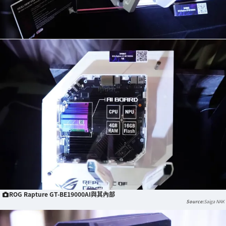
ROG Rapture GT-BE19000AI與其內部
Saiga NAK