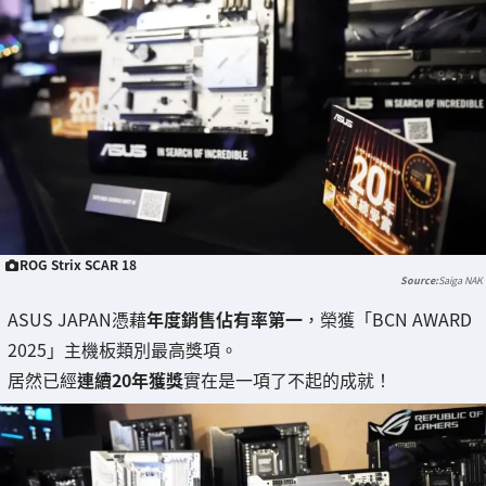
ROG Strix SCAR 18
Saiga NAK
ASUS JAPAN憑藉
年度銷售佔有率第一
，榮獲「BCN AWARD
2025」主機板類別最高獎項。
居然已經
連續20年獲獎
實在是一項了不起的成就！