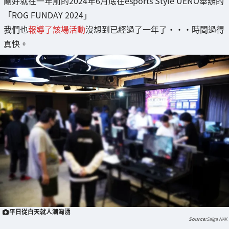
剛好就在一年前的2024年6月底在esports Style UENO舉辦的
「ROG FUNDAY 2024」
我們也
報導了該場活動
沒想到已經過了一年了・・・時間過得
真快。
平日從白天就人潮洶湧
Saiga NAK