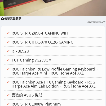
豪華獎品超多
Saiga NAK
ROG STRIX Z890-F GAMING WIFI
ROG STRIX RTX5070 O12G GAMING
RT-BE92U
TUF Gaming VG259QM
ROG Falchion RX Low Profile Gaming Keyboard、
ROG Harpe Ace Mini、ROG Hone Ace XXL
ROG Falchion Ace HFX Gaming Keyboard、ROG
Harpe Ace Aim Lab Edition、ROG Hone Ace XXL
喜歡的 ASUS 機殼
ROG STRIX 1000W Platinum