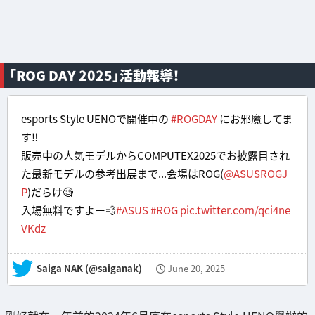
「ROG DAY 2025」活動報導！
esports Style UENOで開催中の
#ROGDAY
にお邪魔してま
す‼️
販売中の人気モデルからCOMPUTEX2025でお披露目され
た最新モデルの参考出展まで...会場はROG(
@ASUSROGJ
P
)だらけ🧐
入場無料ですよー💨
#ASUS
#ROG
pic.twitter.com/qci4ne
VKdz
— Saiga NAK (@saiganak)
June 20, 2025