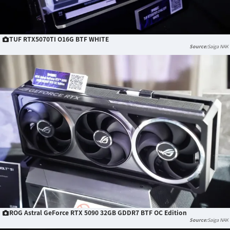
TUF RTX5070TI O16G BTF WHITE
Saiga NAK
ROG Astral GeForce RTX 5090 32GB GDDR7 BTF OC Edition
Saiga NAK