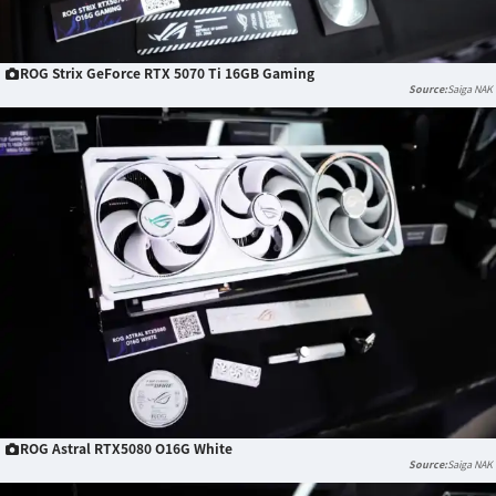
ROG Strix GeForce RTX 5070 Ti 16GB Gaming
Saiga NAK
ROG Astral RTX5080 O16G White
Saiga NAK